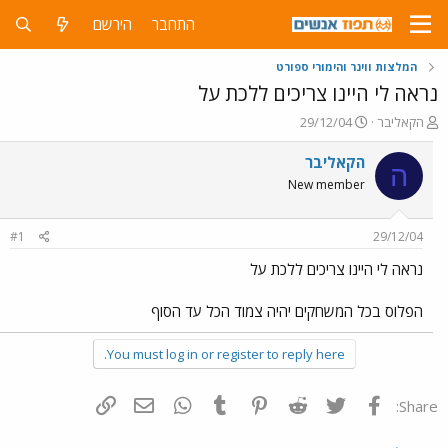
התחבר
הירשם
המלצות ווינר והימורי ספורט
נראה לי היינו צריכים ללכת על
פ
פ
הקאליבר
29/12/04
ו
ו
ת
ר
הקאליבר
ה
ח
ס
New member
ה
ם
נ
ב
ו
ת
#1
29/12/04
ש
א
א
ר
נראה לי היינו צריכים ללכת על
י
ך
הפלוס בכל המשחקים יהיה צמוד הכל עד הסוף
You must log in or register to reply here.
פייסבוק
Twitter
Reddit
Pinterest
Tumblr
WhatsApp
דואר אלקטרוני
הוסף קישור
Share: