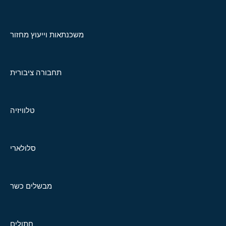
משכנתאות וייעוץ מחזור
תחבורה ציבורית
טלוויזיה
סלולארי
מבשלים כשר
חתולים