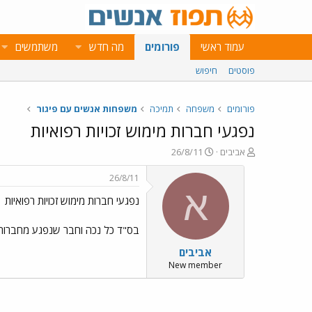
עמוד ראשי
פורומים
מה חדש
משתמשים
פוסטים
חיפוש
פורומים
משפחה
תמיכה
משפחות אנשים עם פיגור
נפגעי חברות מימוש זכויות רפואיות
פ
פ
אביבים
26/8/11
ו
ו
ת
ר
26/8/11
ח
ס
א
נפגעי חברות מימוש זכויות רפואיות
ה
ם
נ
ב
ו
ת
בס"ד כל נכה וחבר שנפגע מחברות 
ש
א
אביבים
א
ר
י
New member
ך