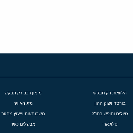
י
שור
הלוואות רק תבקש
מימון רכב רק תבקש
בורסה ושוק ההון
מזג האוויר
טיולים וחופש בחו"ל
משכנתאות וייעוץ מחזור
סלולארי
מבשלים כשר