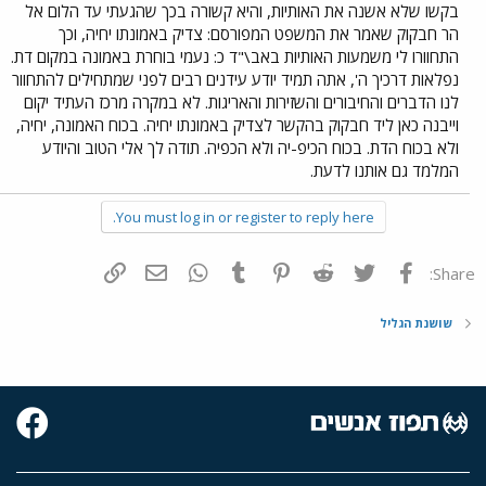
בקשו שלא אשנה את האותיות, והיא קשורה בכך שהגעתי עד הלום אל
הר חבקוק שאמר את המשפט המפורסם: צדיק באמונתו יחיה, וכך
התחוורו לי משמעות האותיות באב\"ד כ: נעמי בוחרת באמונה במקום דת.
נפלאות דרכיך ה', אתה תמיד יודע עידנים רבים לפני שמתחילים להתחוור
לנו הדברים והחיבורים והשזירות והאריגות. לא במקרה מרכז העתיד יקום
וייבנה כאן ליד חבקוק בהקשר לצדיק באמונתו יחיה. בכוח האמונה, יחיה,
ולא בכוח הדת. בכוח הכיפ-יה ולא הכפיה. תודה לך אלי הטוב והיודע
המלמד גם אותנו לדעת.
You must log in or register to reply here.
פייסבוק
Twitter
Reddit
Pinterest
Tumblr
WhatsApp
דואר אלקטרוני
הוסף קישור
Share:
שושנת הגליל