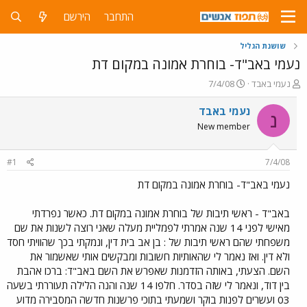
התחבר
הירשם
שושנת הגליל
נעמי באב"ד- בוחרת אמונה במקום דת
פ
פ
נעמי באבד
7/4/08
ו
ו
ת
ר
נעמי באבד
נ
ח
ס
New member
ה
ם
נ
ב
ו
ת
#1
7/4/08
ש
א
א
ר
נעמי באב"ד- בוחרת אמונה במקום דת
י
ך
באב"ד - ראשי תיבות של בוחרת אמונה במקום דת. כאשר נפרדתי
מאישי לפני 14 שנה אמרתי לפמליית מעלה שאני רוצה לשנות את שם
משפחתי שהם ראשי תיבות של : בן אב בית דין, ונמקתי בכך שהוויתי חסד
ולא דין. ואז נאמר לי שהאותיות חשובות ומבקשים אותי שאשמור את
השם. הצעתי, באותה הזדמנות שאפרש את השם באב"ד: ברכו אהבת
בין דוד, ונאמר לי שזה בסדר. חלפו 14 שנה והנה הלילה תעוררתי בשעה
03 ועשרים לפנות בוקר ושמעתי בתוכי פרשנות חדשה המסבירה מדוע