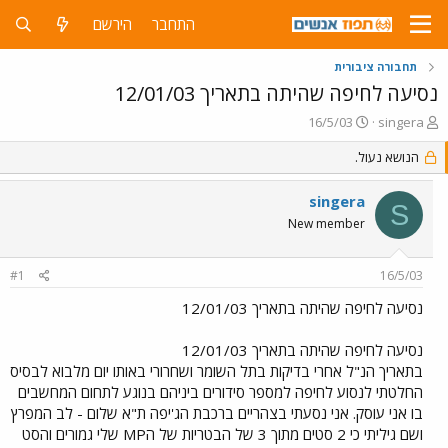
התחבר
הירשם
תחבורה ציבורית
נסיעה לחיפה שהיתה בתאריך 12/01/03
פ
פ
16/5/03
singera
ו
ו
ת
הנושא נעול.
ר
ח
ס
ה
ם
singera
S
נ
ב
New member
ו
ת
ש
א
א
ר
#1
16/5/03
י
ך
נסיעה לחיפה שהיתה בתאריך 12/01/03
נסיעה לחיפה שהיתה בתאריך 12/01/03
בתאריך הנ"ל אחרי בדיקות בתל השומר ושחרורי באותו יום מלבוא לבסיס
החלטתי לנסוע לחיפה למספר סידורים ביניהם בנוגע לתחום המחשבים
בו אני עוסק. אני נסעתי בצהריים ברכבת הג'יפה ת"א שלום - לב המפרץ
ושם גיליתי כי 2 סטים מתוך 3 של הבטריות של הMP שלי גמורים והסט