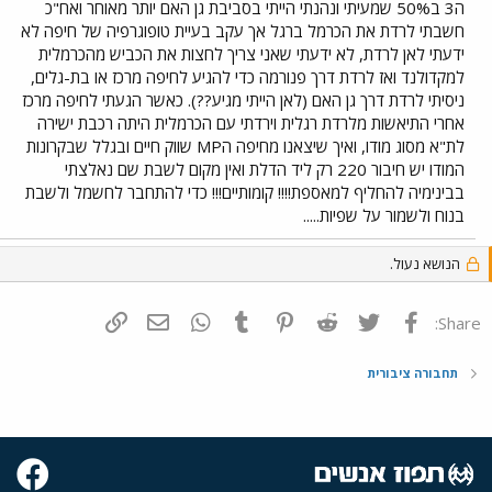
ה3 ב50% שמעיתי ונהנתי הייתי בסביבת גן האם יותר מאוחר ואח"כ
חשבתי לרדת את הכרמל ברגל אך עקב בעיית טופוגרפיה של חיפה לא
ידעתי לאן לרדת, לא ידעתי שאני צריך לחצות את הכביש מהכרמלית
למקדולנד ואז לרדת דרך פנורמה כדי להגיע לחיפה מרכז או בת-גלים,
ניסיתי לרדת דרך גן האם (לאן הייתי מגיע??). כאשר הגעתי לחיפה מרכז
אחרי התיאשות מלרדת רגלית וירדתי עם הכרמלית היתה רכבת ישירה
לת"א מסוג מודו, ואיך שיצאנו מחיפה הMP שווק חיים ובגלל שבקרונות
המודו יש חיבור 220 רק ליד הדלת ואין מקום לשבת שם נאלצתי
בבינימיה להחליף למאספת!!!! קומותיים!!! כדי להתחבר לחשמל ולשבת
בנוח ולשמור על שפיות.....
הנושא נעול.
פייסבוק
Twitter
Reddit
Pinterest
Tumblr
WhatsApp
דואר אלקטרוני
הוסף קישור
Share:
תחבורה ציבורית