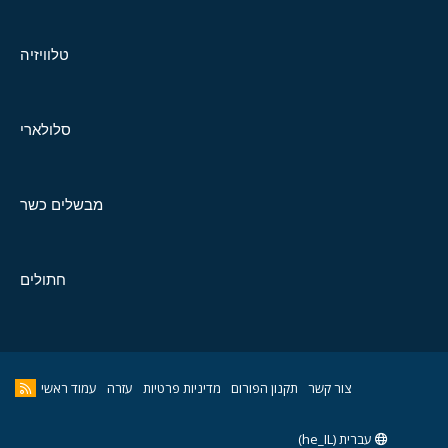
טלוויזיה
סלולארי
מבשלים כשר
חתולים
צור קשר
תקנון הפורום
מדיניות פרטיות
עזרה
עמוד ראשי
עברית (he_IL)