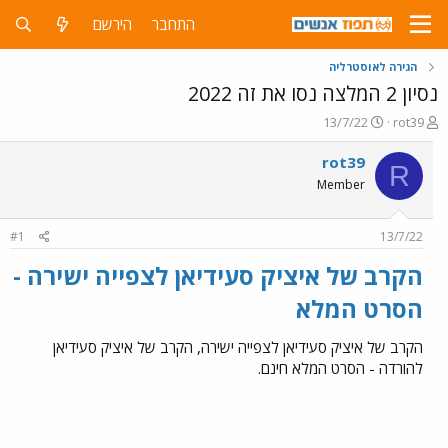
התחבר
הירשם
הגירה לאוסטרליה
נסיון 2 המלצה נסו את זה 2022
פ
פ
13/7/22
rot39
ו
ו
ת
ר
rot39
R
ח
ס
Member
ה
ם
נ
ב
ו
ת
#1
13/7/22
ש
א
א
ר
הקרב של איציק סעידיאן לצפייה ישירה -
י
הסרט המלא
ך
הקרב של איציק סעידיאן לצפייה ישירה, הקרב של איציק סעידיאן
להורדה - הסרט המלא חינם.