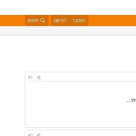
התחבר
הירשם
חיפוש
#1
.....
#2