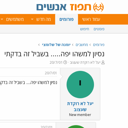
עמוד ראשי
פורומים
מה חדש
משתמשים
פוסטים
חיפוש
פורומים
מחשבים
יומנה של שלומצי
נסיון למשהו יפה..... בשביל זה בדקתי
פ
פ
יעל לא רוקדת שעצוב
20/7/01
ו
ו
ת
ר
20/7/01
ח
ס
י
נסיון למשהו יפה..... בשביל זה בדקת
ה
ם
נ
ב
ו
ת
ש
א
יעל לא רוקדת
א
ר
י
שעצוב
ך
New member
20/7/01