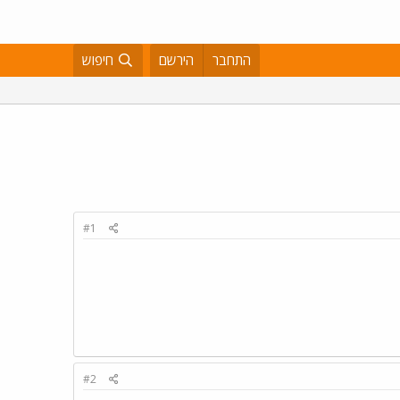
התחבר
הירשם
חיפוש
#1
#2