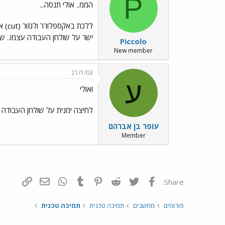
P
הממ.. אולי תנסה...
ללכ
ישר על שולחן העבודה עצמו.. ש
Piccolo
New member
21/1/03
ע
ואולי
לחיצה ימנית על שולחן העבודה => מאפיינים => אפקטים. הס
עופר בן אברהם
Member
פייסבוק
Twitter
Reddit
Pinterest
Tumblr
WhatsApp
דואר אלקטרונ
הוסף קי
Share:
פורומים
מחשבים
תמיכה טכנית
תמיכה טכנית