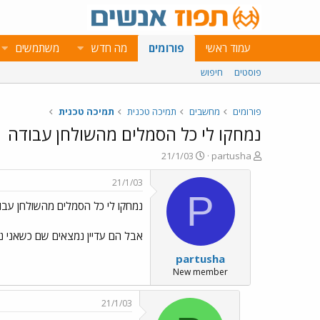
עמוד ראשי
פורומים
מה חדש
משתמשים
פוסטים
חיפוש
פורומים
מחשבים
תמיכה טכנית
תמיכה טכנית
נמחקו לי כל הסמלים מהשולחן עבודה
פ
פ
21/1/03
partusha
ו
ו
ת
ר
21/1/03
ח
ס
P
נמחקו לי כל הסמלים מהשולחן עבו
ה
ם
נ
ב
ו
ת
אבל הם עדיין נמצאים שם כשאני 
ש
א
partusha
א
ר
י
New member
ך
21/1/03