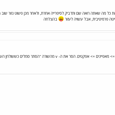
ת באקספלורר ולגזור (cut) את כל מה שאתה רואה שם ותדביק לסיפרייה אחרת, ולאחר מכן פש
יטה פרמיטיבית, אבל עשויה לעזור
בהצלחה
ר את ה- v מהשורה "הסתר סמלים כששולחן העבודה מוצג כדף אינטרנט".
י
שור