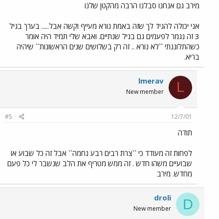
מירב גם אנחנו סבלנו הרבה מהקטן שלנו
אני יכולה להגיד לך שזה באמת נורא מעייף וקשה אבל..... בערך בגיל
3 זה נגמר לפעמים גם בגיל שנתיים. ואבא שלי תמיד היה אומר
כשהתלוננתי ``לא נורא .. זה רק בשלושים שנים הראשונות`` שיהיה
בריא.
lmerav
L
New member
#5
12/7/01
תודה
לפחות זה מעודד כי ``צרת רבים רבע נחמה`` אבל זה כל שבוע או
שבועיים משהו חדש . זה ממש מטריף את הלב שנשבר לי כל פעם
מחדש. מירב
droli
D
New member