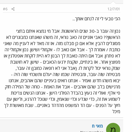
#6
12/7/01
הכי טבעי לי זה לנחם אותך...
נכון זה עובר ב-30 שנים הראשונות. אבל מי נמצא איתם בחצי
הראשון?? כאבי אזניים זה כאב נוראי, זה משהו שאנחנו כמבוגרים לא
מסוגלים להבין. אלא אם כן סבלנו מזה. אז זה מאד לא לעניין מה שאני
כותבת / אומרת לך - אבל אם כואב לו - אקמולי ושישן. נכון אקמולי זה
לא פתרון. אבל אם היתה כואבת לך הבטן לא היית לוקחת אופטלגין או
מפוצץ אחר.. אז בינתיים, שקצת ירגעו הכאבים - שישן. לא חושבת
שנזק נוראי יכול לקרות לו. (אבל אני לא רופאה כמובן) זה עובר,
מבטיחה שזה עובר, ומבטיחה שכמו שזה יעלם ותשכחי שזה היה -
יבוא משהו חדש. ואמיר - אנחנו רואים בעיניים שהם אוהבים, אנחנו
מרגישים בלב שהם אוהבים - אבל את האמת - כוחה של המילה חזק
פי אלף. ואולי זה נעוץ בהבדל הפולני הישן - אנחנו הנשים צריכות
לשמוע את זה, כדי שנדע וכדי שנאמין, וכדי שנוכל להרגע, ולישון עם
חיוך על הפנים - עם הד המשפט מהדהד באזניים... שבת מאושרת לך
מיכל
מאי ח
מ