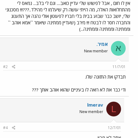
אין לו חום , אבל לפשוש שלי עדיין כואב.... וגם לי בלב... נמאס לי
מהתחלואות האלה, מה הייתי עושה רק שיעלמו לי מהילד..???!!! מסכנוני
שלי, יושב כבר שבוע בבית בלי חבריו לפעוטון אולי נהנה אך התענוג
והחברה חסר לו לבטח !!! מירב (שעדיין ממתינה שיאמר ``אמא אוהב ``
וממתינה וממתינה וממתינה...)
אמיר.
א
New member
#2
11/7/01
תבדקו את התזונה שלו.
ודי כבר את לא רואה לו בעיניים שהוא אוהב אותך ???
lmerav
L
New member
#4
12/7/01
אתה לא מבין