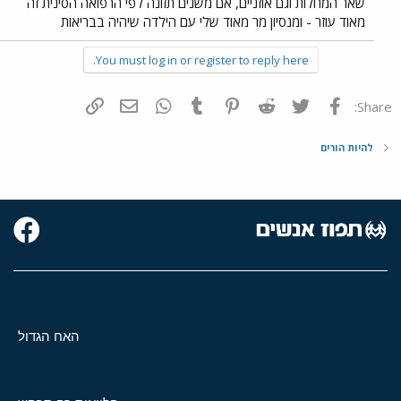
שאר המחלות וגם אוזניים, אם משנים תזונה לפי הרפואה הסינית זה
מאוד עוזר - ומנסיון מר מאוד שלי עם הילדה שיהיה בבריאות
You must log in or register to reply here.
פייסבוק
Twitter
Reddit
Pinterest
Tumblr
WhatsApp
דואר אלקטרוני
הוסף קישור
Share:
להיות הורים
האח הגדול