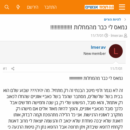
התחבר
הירשם
להיות הורים
נמאס לי כבר מהמחלות !!!!!!!!!!!!!!!
פ
פ
11/7/01
lmerav
ו
ו
ת
ר
lmerav
L
ח
ס
New member
ה
ם
נ
ב
ו
ת
#1
11/7/01
ש
א
א
ר
נמאס לי כבר מהמחלות !!!!!!!!!!!!!!!
י
ך
זה לא נגמר ולפי מיטב הבנתי זה רק מתחיל. מה יהיה??? שבוע שלם הוא
בבית בשל שלשולים, מסתבר שהכל בשל כאביי אוזניים שהחלו לכאוב
רק אתמול, והוא סובל, הפשוש שלי רק בן שנה וחמישה חודשים אבל
כלכך סובל מכאביי אוזניים, והופך להיות מאוד אלים אם מישהו רק
מתקרב לאוזניו הרגישות. אני כל הלילה מתהפכת וקמה לבדוק אותו
דואגת שלא יבכה פוחדת שלא יכאב לו והנשמה יוצאת לי מרוב דאגות
לקחתיו לרופא שיבדוק ויתן תרופה אבל הרופא נתן רק טיפות הרגעה כי