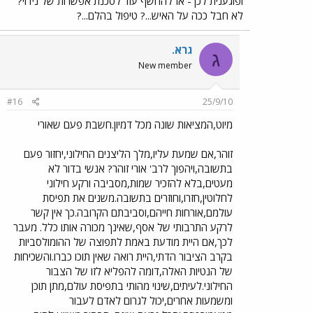
ופוגענית לכך- אז להחשף עוד לסכנת אפשרות של נידוי?
לא חבל ככה על האיש...? טיפול בהלם...?
גרא.
ג
New member
#16
25/9/10
מיוט,המציאות שונה מכל דמיון.חשבת פעם שאורי
זוהר,אם שמעת עליו,מלך הליצנים החילוני,יחזור פעם
בתשובה,ויהפוך לרב' אורי זוהר? אנשי בדור לא
מעטים,בלא להזכיר שמות,מסביבה ורקע חילוני
לחלוטין,חזרו,וחוזרים בתשובה.משנים את תפיסת
עולמם,אורחות חייהם,וסביבתם הקרובה.כך אין קשר
לרקע התרבותי של אסף,שאינך מכורה אותו כלל. מעבר
לכך,אם היית מודעת באמת לתפוצה של ההומולסביות
בקרב הציבור הדתי,היית רואה שאין תוכו כברו.והשכיחות
של הנטיות האלה,דומה להפליא לזו של הצבור
החילוני.לעיתים,שינוי מהותי בתפיסת עולם,מתן תוכן
ומשמעות אחרים,יכול לגרום לאדם לעבור