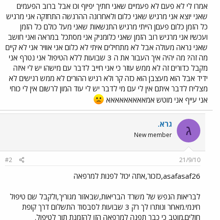
אמרו לי לא פעם לא פעמיים שאני חתיך יפיוף וכו אבל ברוב הפעמים
שאני יוצא אני מרגיש שאני כלום ולאחרונה ההרגשה התחזקה אני מרגיש
כל הזמן כלום פעםן הייתי מרגיש התנשאות שאני מעל כולם כל הזמן
ועכשיו אני מרגיש רוב הזמן שאני כלומניק אני מסתכל במראה ואני חושב
שאני נראה מעולה אבל לא מתחילים איתי לא כלום אני אוויר אני לא קיים
מה זה? מה יהיה איך העבור את ה 3 שבועות ללא הטיפול אני נטרף אני
מקבל כדורים זה לא ממש עוזר כי אני חייב לדבר עם מישהו יש לי איזה
ידיד אבל הוא מעצבן הוא כזה קר ולא רגיש ההורים לא ממש רגישים לא
מצליח לדבר איתם אין לי עם מי לדבר יש לי עוד המון לרשום אין לי כוחי
אני עייף אני מוטש אמאאאאאאאאא
גרא.
ג
New member
#2
21/9/10
asafasaf26,כזכור,אתה יכול לפנות למרפאה
לבריאות הנפש של משרד הבריאות,שבאזור מגוריך,ולקבל שם טיפול
חינמי.מאחר ונותרו לך רק 3 שבועות לסבסוד התשלום דרך קופת
חולים.מוטב כי כבר תפנה למרפאה הזו להזמנת תור לטיפול.