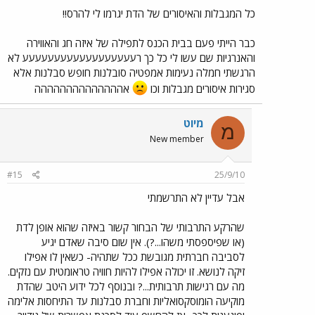
כל המגבלות והאיסורים של הדת יגרמו לי להרס!!
כבר הייתי פעם בבית הכנס לתפילה של איזה חג והאווירה
והאנרגיות שם עשו לי כל כך רעעעעעעעעעעעעעעעעעע לא
הרגשתי חמלה נעימות אמפטיה סובלנות חופש סבלנות אלא
סגירות איסורים מגבלות וכו
אהההההההההההההה
מיוט
מ
New member
#15
25/9/10
אבל עדיין לא התרשמתי
שהרקע התרבותי של הבחור קשור באיזה שהוא אופן לדת
(או שפיספסתי משהו...?). אין שום סיבה שאדם יגיע
לסביבה חברתית מגובשת ככל שתהיה- כשאין לו אפילו
זיקה לנושא. זו יכולה אפילו להיות חוויה טראומטית עם נזקים.
מה עם רגישות תרבותית...? ובנוסף לכל ידוע היטב שהדת
מוקיעה הומוסקסואליות וחברת סבלנות עד התיחסות אלימה