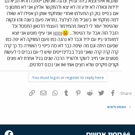
שתבוא איתי ונצא ביחד ונחייך ונהנה ואנשים ייסתכלו והיא תביא גם
ידידות וכאלה לא יודע זה לא יצא ולהתקשר אליהן אני לא מתכוון כי
אם בפייס בוק הן התעלמו ואחרי שמחקתי אותן הן אפילו לא שאלו
למה מחקתי אז בשביל מה לצלצל. נתראה פעם בשנה וזהו ונקווה
שהטיפול יעזור לי לצאת מהמירמור העצמי הדכאון התסכול וכל
הזבל הזה אבל עד הטיפול...
(((((( אני עייף מוטש אני יוצא
למועדוני גייז עם ידיד וכבר לא נהנה כמו פעם המוזיקה לא יפה כמו
שפעם היתה וגם מה שיפה כבר לא כזה כייפי כי האווירה כל כך קרה
קרה קרה קרה שאני סבל בבלינדייטים שיש לי עם גברים כי לעשות
סטוצים אני חייב לשקר ולהוריד הרבה שנים בגיל אחרת לא פונים
וקורים מיקרים שלא רוצים אותי ואז אני נכנס לסרטים..
You must log in or register to reply here.
פייסבוק
Twitter
Reddit
Pinterest
Tumblr
WhatsApp
דואר אלקטרוני
הוסף קישור
Share:
הפסיכולוגית