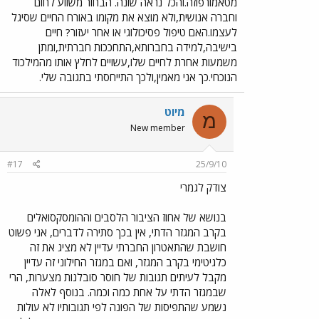
מטאמורפוזה.והכל נראה שונה. הבחור משווע לחום
וחברה אנושית,ולא מוצא את מקומו באורח החיים שסיגל
לעצמו.האם טיפול פסיכולוגי או אחר יעזור? חיים
בישיבה,למידה בחברותא,התחככות חברתית,ומתן
משמעות אחרת לחיים שלו,עשויים לחלץ אותו מהמילכוד
הנוכחי.כך אני מאמין,ולכך התייחסתי בתגובה שלי.
מיוט
מ
New member
#17
25/9/10
צודק לגמרי
בנושא של אחוז הציבור הלסבים וההומסקסואלים
בקרב המגזר הדתי, אין בכך סתירה לדברים, אני פשוט
חושבת שהתאטרון החברתי עדיין לא מציג את זה
כלגיטימי בקרב המגזר, ואם במגזר החילוני זה עדיין
מקבל לעיתים תגובות של חוסר סובלנות מצערות, הרי
שבמגזר הדתי על אחת כמה וכמה. בנוסף לאלה
נשמע שהתפיסות של הפונה לפי תגובותיו לא עולות