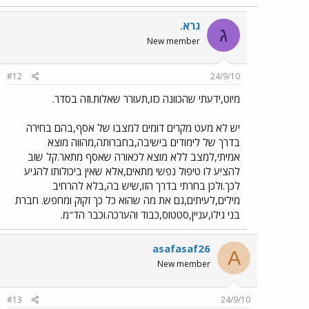
גרא.
ג
New member
#12
24/9/10
מיוט,ידעתי שהכוונה כזו,תעורר שאלות.וזה בסדר.
יש לא מעט מקרים דומים למצבו של אסף,בהם בחירה
בדרך של לימודים בישיבה,בחברותה,מהווה מוצא
אמיתי,למצב ללא מוצא לכאורה שאסף מתאר.קל שוב
להציע לו טיפול נפשי מתאים,אלא שאין ביכולותו להגיע
לכך.ולכן בחרתי בדרך הזו,שיש בה,בלא להרחיב
מילים,לעיתים,גם את מה שהוא כל כך זקוק ומחפש. חברת
בני גילו,עניין,סטטוס,כבוד והערכה.וכבר הד"מ.
asafasaf26
A
New member
#13
24/9/10