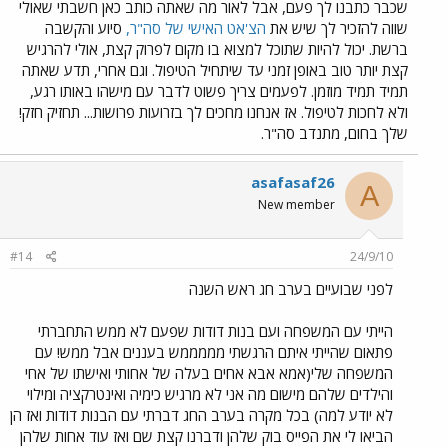
שכבר כתבנו לך פעם, אבל לאור מה שאתה כותב כאן חשבתי שאולי
שווה להזכיר לך שיש את
הצ'אט האישי של סה"ר,
סיוע והקשבה
ברשת. יכול להיות שתוכל למצוא בו מקום לפרוק קצת, אולי להרגיש
קצת יותר טוב באופן זמני עד שיתחיל הטיפול. וגם אחרי, תדע שאתה
תמיד תמיד מוזמן. לפעמים צריך פשוט לדבר עם מישהו באותו רגע,
ולא לחכות לטיפול. אז אנחנו מחכים לך בזרועות פרושות... תחזיק חזק!
שלך בחום, מתנדב סה"ר.
asafasaf26
A
New member
#14
24/9/10
לפני שבועיים בערב חג ראש השנה
הייתי עם המשפחה ועם בנות דודות שפעם לא ממש התחברתי
פתאום שהייתי איתם הרגשתי מממממש בעננים אבל ממש! עם
המשפחה שלי(אמא אבא אחים בעלה של אחותי ואישתו של אחי
והילדים שלהם מישום מה אני לא מרגיש כימיה ואינטרקציה ומילוי
לא יודע למה) בכל מקרה בערב החג דברתי עם הבנות דודות ואז הן
הביאו לי את הפייס בוק שלהן ודברנו קצת שם ואז עוד אחות שלהן