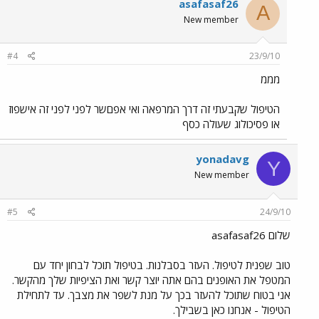
asafasaf26
A
New member
#4
23/9/10
מממ
הטיפול שקבעתי זה דרך המרפאה ואי אפםשר לפני לפני זה אישפוז
או פסיכולוג שעולה כסף
yonadavg
Y
New member
#5
24/9/10
שלום asafasaf26
טוב שפנית לטיפול. העזר בסבלנות. בטיפול תוכל לבחון יחד עם
המטפל את האופנים בהם אתה יוצר קשר ואת הציפיות שלך מהקשר.
אני בטוח שתוכל להעזר בכך על מנת לשפר את מצבך. עד לתחילת
הטיפול - אנחנו כאן בשבילך.