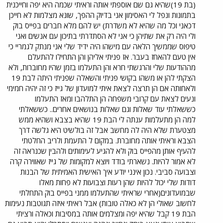
(בת 19)שהיא גם שם אוספתי אותה וראיתי שכמה היא יפה וחייכנית
בתמונות ונפל לי האסימון אני בדיוק ההפך, שונא מצלמות לא חייכן
דכאני וכל מה שהיא לא משדרת) יש להם מלא חברים בפייס בוק
ולי היה רק את שתיהן כי אני לא הסתדרתי בתיכון עם אנשים ואני
טיפוס שממשיך הלאה עם מישהו היה ידיד שלי אני מנתק לגמריי כי
אין טעם להאחז בעבר. אז פניתי אליהן והן התחילו להתעלם
מההודעות שלי והרגשתי חרא והן התעלמו בזמן שהיו מחוברות, ולא
הצקתי להן או משהו בקושי פניתי והשאלה שפניתי היתה לבת 19
ולאחותה אם הן תרצה לצאת איתי למועדון של גייז כי זה יהיה חמימי
ונעים לצאת עם קרובי משפחה הן התלהבו ומאז התעלמו
כששאלתי עוד שאלות וגם שאלות בנושאים אחרים.. כששאלתי
למה הן מתעלמות ענתה לי הבת 19 שהיא בצבא ושהיא ממש
מצטערת שלא היה לה מחשב אבל זה בולשיט היא גלשה דרך
הצבא וראיתי אותה מחוברת. במקום ל התעמת ולריב החלטתי
להעיף אותן מהפייס בוק ולא להגיע לעימותים ולהבין שכנראה זה
לא אמור להיות. נשארתי בודד ויוצא למקומות של גייז שאווירה קרה
וצבועה סביבי. נכון אינני יודע איך האישית האמיתית של הבנות
דודות שלי יכול להיות שהן רעות וצבועות לא פחות מאלו
שבמועדונים(אחרי שראיתי שהתעלמו ממני בפייס בוק התחלתי
לחשוב שאולי הן לא כאלה טובות) אבל ראיתי איזה תגוטבות נעימות
הבת 19 קבל שהיא יפה ומצלמים אותה במסיבות וכאלה ורציתי