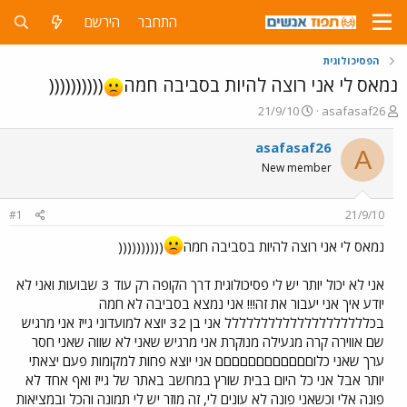
התחבר
הירשם
הפסיכולוגית
נמאס לי אני רוצה להיות בסביבה חמה
((((((((((
פ
פ
21/9/10
asafasaf26
ו
ו
ת
ר
asafasaf26
A
ח
ס
New member
ה
ם
נ
ב
ו
ת
#1
21/9/10
ש
א
א
ר
נמאס לי אני רוצה להיות בסביבה חמה
((((((((((
י
ך
אני לא יכול יותר יש לי פסיכולוגית דרך הקופה רק עוד 3 שבועות ואני לא
יודע איך אני יעבור את זה!!! אני נמצא בסביבה לא חמה
בכלללללללללללללללללללל אני בן 32 יוצא למועדוני גייז אני מרגיש
שם אווירה קרה מגעילה מנוקרת אני מרגיש שאני לא שווה שאני חסר
ערך שאני כלוםםםםםםםםםםםם אני יוצא פחות למקומות פעם יצאתי
יותר אבל אני כל היום בבית שורץ במחשב באתר של גייז ואף אחד לא
פונה אלי וכשאני פונה לא עונים לי, זה מוזר יש לי תמונה והכל ובמציאות