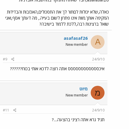
כאלה,שלא יכולות לםתור לך את התסכולים,האכזבות והבדידות
המקיפה אותך.מוות אינו פתרון לשום בעייה., מה דעתך אסף,ואני
שואל ברצינות רבה,ללכת ללמוד בישיבה?
asafasaf26
A
New member
#9
24/9/10
איכסססססססססססס אתה רוצה לדכא אותי בכוח??????
מיוט
מ
New member
#11
24/9/10
תגיד גרא אתה רציני בהצעה....?