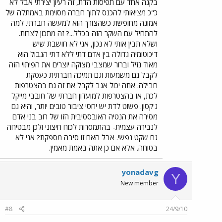
בקנה אחד עם תפיסות הדת, זה רעיון יצירתי אבל לא
כ"כ מציאותי להכנס לתוך חברה מסוימת באמתלה של
אמונה מחופשת כשהצורך הוא למעשה חברתי. למה
להתחיל עם השקר הזה בכלל...? זה מתכון לצרות.
ושלא תבין אותי לא נכון, אני לא חושבת שיש
דיכוטומיה גדולה בין אדם דתי ללא דתי הגבול הוא
מאוד נזיל וברור שמצבי מצוקה יוצרים את הפיתוי הזה
לקבל גם משמעות וגם תמיכה חברתית כעסקת
חבילה. אתה יכול אגב לקבל את זה גם בהצטרפות
לכת, או בהצטרפות למועדון חברתי של חובבי מייקל
ג'קסון. פשוט לדת יש יחסי ציבור טובים יותר, והיא גם
מסירה את הנטיה האובססיבית הזו של רוב בני אדם
לנבירה עצמית- בהתמסרות לכוח חיצוני ולכן מבטיחה
גם שקט נפשי. אבל האם זו סיבה מספקת? אני לא
בטוחה. אלא אם כן אתה באמת מאמין.
yonadavg
Y
New member
#8
24/9/10