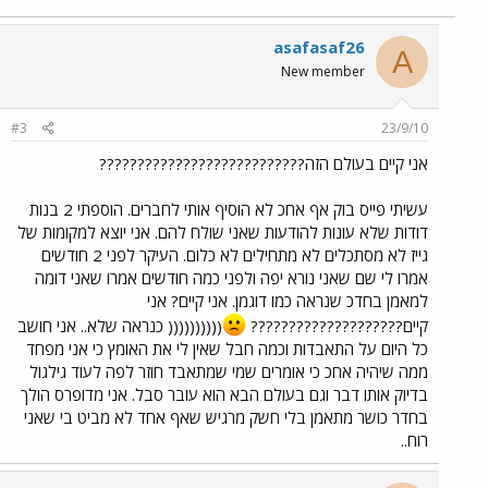
asafasaf26
A
New member
#3
23/9/10
אני קיים בעולם הזה???????????????????????????
עשיתי פייס בוק אף אחכ לא הוסיף אותי לחברים. הוספתי 2 בנות
דודות שלא עונות להודעות שאני שולח להם. אני יוצא למקומות של
גייז לא מסתכלים לא מתחילים לא כלום. העיקר לפני 2 חודשים
אמרו לי שם שאני נורא יפה ולפני כמה חודשים אמרו שאני דומה
למאמן בחדכ שנראה כמו דוגמן. אני קיים? אני
קיים????????????????????
(((((((((( כנראה שלא.. אני חושב
כל היום על התאבדות וכמה חבל שאין לי את האומץ כי אני מפחד
ממה שיהיה אחכ כי אומרים שמי שמתאבד חוזר לפה לעוד גילגול
בדיוק אותו דבר וגם בעולם הבא הוא עובר סבל. אני מדופרס הולך
בחדר כושר מתאמן בלי חשק מרגיש שאף אחד לא מביט בי שאני
רוח..