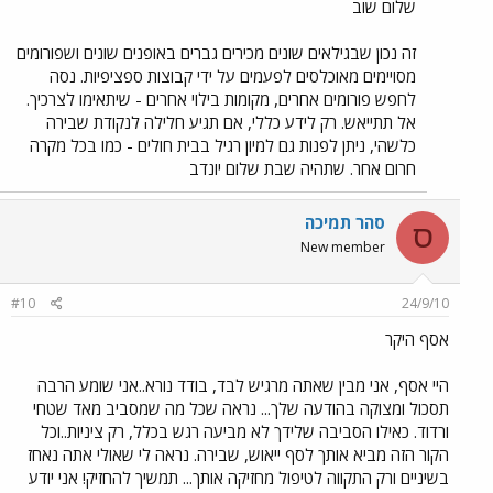
שלום שוב
זה נכון שבגילאים שונים מכירים גברים באופנים שונים ושפורומים
מסויימים מאוכלסים לפעמים על ידי קבוצות ספציפיות. נסה
לחפש פורומים אחרים, מקומות בילוי אחרים - שיתאימו לצרכיך.
אל תתייאש. רק לידע כללי, אם תגיע חלילה לנקודת שבירה
כלשהי, ניתן לפנות גם למיון רגיל בבית חולים - כמו בכל מקרה
חרום אחר. שתהיה שבת שלום יונדב
סהר תמיכה
ס
New member
#10
24/9/10
אסף היקר
היי אסף, אני מבין שאתה מרגיש לבד, בודד נורא..אני שומע הרבה
תסכול ומצוקה בהודעה שלך... נראה שכל מה שמסביב מאד שטחי
ורדוד. כאילו הסביבה שלידך לא מביעה רגש בכלל, רק ציניות..וכל
הקור הזה מביא אותך לסף ייאוש, שבירה. נראה לי שאולי אתה נאחז
בשיניים ורק התקווה לטיפול מחזיקה אותך... תמשיך להחזיק! אני יודע