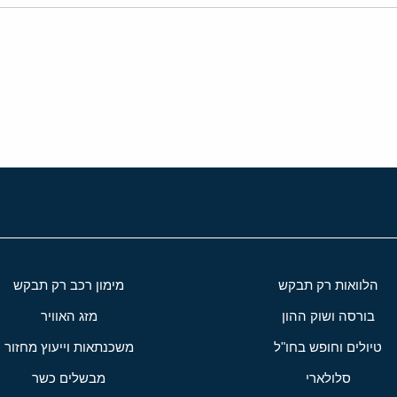
י
שור
הלוואות רק תבקש
מימון רכב רק תבקש
בורסה ושוק ההון
מזג האוויר
טיולים וחופש בחו"ל
משכנתאות וייעוץ מחזור
סלולארי
מבשלים כשר