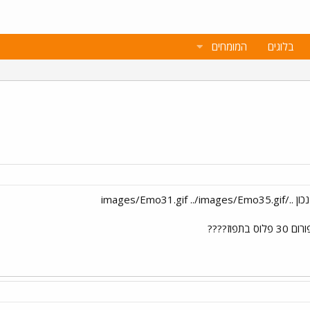
בלוגים
המומחים
וז????