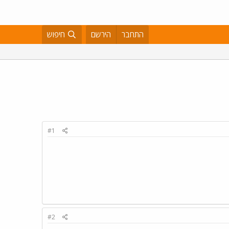
התחבר
הירשם
חיפוש
#1
#2