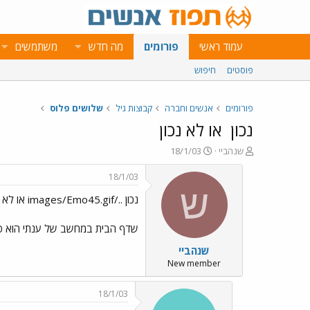
עמוד ראשי
פורומים
מה חדש
משתמשים
פוסטים
חיפוש
פורומים
אנשים וחברה
קבוצות גיל
שלושים פלוס
נכון
או לא נכון
פ
פ
שנהביי
18/1/03
ו
ו
ת
ר
18/1/03
ח
ס
ש
נכון ../images/Emo45.gif או לא נכון ../images/Emo31.gif ../images/Emo35.gif
ה
ם
נ
ב
ו
ת
שדף הבית במחשב של ענתי הוא פורום 30 פלוס בתפ
ש
א
שנהביי
א
ר
י
New member
ך
18/1/03