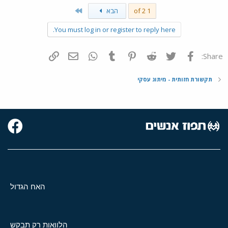
Last
1 of 2
הבא
You must log in or register to reply here.
פייסבוק
Twitter
Reddit
Pinterest
Tumblr
WhatsApp
דואר אלקטרוני
הוסף קישור
Share:
תקשורת חזותית - מיתוג עסקי
האח הגדול
הלוואות רק תבקש