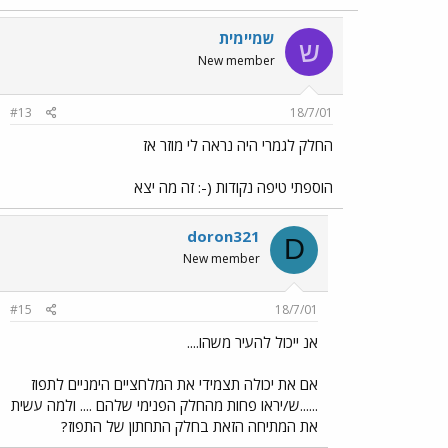
שמיימית
ש
New member
#13
18/7/01
החלק לגמרי היה נראה לי מוזר אז
הוספתי טיפה נקודות (-: זה מה יצא
doron321
D
New member
#15
18/7/01
אנ ייכול להעיר משהו....
אם את יכולה תצמידי את המלחציים הימניים לתפוז
......ש/יראו פחות מהחלק הפנימי שלהם .... ולמה עשית
את המתיחה הזאת בחלק התחתון של התפוז?