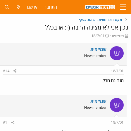
התחבר
הירשם
תקשורת חזותית - מיתוג עסקי
נכון אני לא מציגה הרבה (-: או בכלל
פ
פ
שמיימית
18/7/01
ו
ו
ת
ר
שמיימית
ש
ח
ס
New member
ה
ם
נ
ב
ו
ת
#14
18/7/01
ש
א
א
ר
הנה גם חלק
י
ך
שמיימית
ש
New member
#1
18/7/01