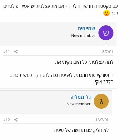
עם טקסטורה חדשה וחלקה ? אם את עצלנית יש אפילו פילטרים
לכך
שמיימית
ש
New member
#11
18/7/01
למה עצלנית? כל היום ניקיתי את
התפוז קילפתי חתכתי , לא יפה ככה להגיד (-: לעשות כתום
חלק? אוקי
גל ממליה
ג
New member
#12
18/7/01
לא חלק, עם תחושה של טיפה