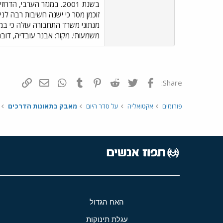
זוכמן מסר כי ישנה חשיבות רבה לני
מנתוני משרד התחבורה עולה כי במק
משמעותי. מקור: אבנר עובדיה, דו
פייסבוק
Twitter
Reddit
Pinterest
Tumblr
WhatsApp
דואר אלקטרונ
הוסף קי
Share:
פורומים
אקטואליה
על סדר היום
מאבק בתאונות הדרכים
האח הגדול
עגלת תינוקות