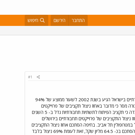
התחבר
הירשם
חיפוש
#1
אחוז ניצול התקציבים של פרוייקטים תחבורתיים בישראל הגיע בשנת 2002 לשעור ממוצע של 94%
 התחבורה מסר כי מדובר באחוז ניצול תקציבים של פרוייקטים
תחבורתיים הגבוה ביותר שנרשם במשרד התחבורה ב- 5 השנים האחרונות. לגידול זה יש חשיבות רבה לנוכח העובדה כי תקציב הפיתוח לתשתיות תחבורתיות גדל ב- 5 השנים
 לכ- 1,550 מיליארד שקל בשנת 2002. מהנתונים עולה כי אחוז ניצול התקציבים של פרוייקטים תחבורתיים בירושלים
יע בשנת 2002 ל- 99% והסתכם ביותר מ- 366 מליון שקל בירושלים וב- 394 מליון שקל במטרופולין תל אביב. בחיפה הסתכם אחוז ניצול התקציבים
בכ- 96% והגיע לכ- 239 מליון שקל. בשאר הערים בארץ הגיע אחוז ניצול התקציבים בשנת 2002 ל- 75% והוא הסתכם בכ- 64.5 מליון שקל, זאת לעומת 69% ניצול בלבד