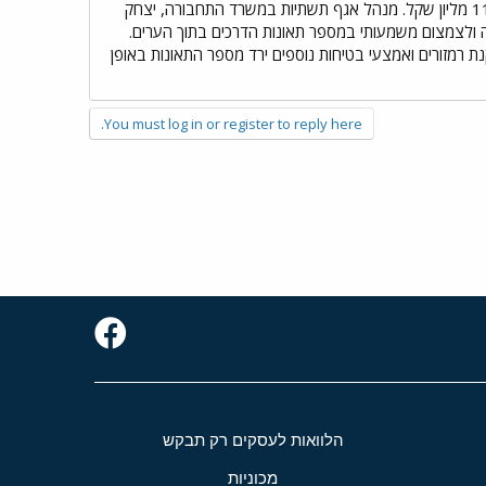
בשנת 2001. במגזר הערבי, הדרוזי והבדואי הגיע אחוז ניצול התקציב בשנת 2002 ל- 98% והוא הסתכם ב- 118.5 מליון שקל. מנהל אגף תשתיות במשרד התחבורה, יצחק
ועה ולצמצום משמעותי במספר תאונות הדרכים בתוך הערים.
ת רמזורים ואמצעי בטיחות נוספים ירד מספר התאונות באופן
You must log in or register to reply here.
הלוואות לעסקים רק תבקש
מכוניות