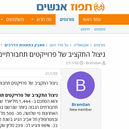
עמוד ראשי
פורומים
מה חדש
משתמשים
פוסטים
חיפוש
פורומים
אקטואליה
על סדר היום
מאבק בתאונות הדרכים
ניצול התקציב של פרוייקטים תחבורתיים
פ
פ
21/1/03
Brendan
ו
ו
ת
ר
21/1/03
ח
ס
B
ניצול התקציב של פרוייקטים תחבור
ה
ם
נ
ב
ו
ת
ניצול התקציב של פרוייקטים תחבורתיים 
ש
א
והוא הסתכם ב
Brendan
א
ר
י
New member
ך