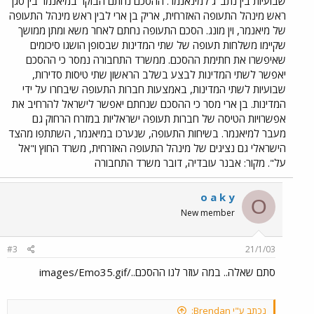
שבועיות בין נתב"ג למינאנמר. ההסכם נחתם הבוקר במיאנמר בין סגן
2002 ל- 75% והוא הסתכם בכ- 64.5 מליון שקל, זאת לעומת 69% ניצול
ראש מינהל התעופה האזרחית, אריק בן ארי לבין ראש מינהל התעופה
בלבד בשנת 2001. במגזר הערבי, הדרוזי והבדואי הגיע אחוז ניצול התקציב
בשנת 2002 ל- 98% והוא הסתכם ב- 118.5 מליון שקל. מנהל אגף תשתיות
של מיאנמר, וין מונג. הסכם התעופה נחתם לאחר משא ומתן ממושך
במשרד התחבורה, יצחק זוכמן מסר כי ישנה חשיבות רבה לניצול תקציב
שקיימו משלחות תעופה של שתי המדינות שבסופן הושגו סיכומים
התשתיות בפרוייקטים עירוניים שכן הן מסייעות לשיפור זרימת התנועה
שאיפשרו את חתימת ההסכם. ממשרד התחבורה נמסר כי ההסכם
ולצמצום משמעותי במספר תאונות הדרכים בתוך הערים. מנתוני משרד
יאפשר לשתי המדינות לבצע בשלב הראשון שתי טיסות סדירות,
התחבורה עולה כי במקומות שבהם בוצעו שיפורים בטיחותיים כמו הקמת
שבועיות לשתי המדינות, באמצעות חברות התעופה שיבחרו על ידי
מעגלי תנועה (כיכרות), התקנת רמזורים ואמצעי בטיחות נוספים ירד מספר
המדינות. בן ארי מסר כי ההסכם שנחתם יאפשר לישראל להרחיב את
התאונות באופן משמעותי. מקור: אבנר עובדיה, דובר משרד התחבורה
אפשרויות הטיסה של חברות תעופה ישראליות במזרח הרחוק גם
מעבר למיאנמר. בשיחות התעופה, שנערכו במיאנמר, השתתפו מהצד
הישראלי גם נציגים של מינהל התעופה האזרחית, משרד החוץ ו"אל
על". מקור: אבנר עובדיה, דובר משרד התחבורה
o a k y
O
New member
#3
21/1/03
סתם שאלה.. במה עוזר לנו ההסכם../images/Emo35.gif
נכתב ע"י Brendan: