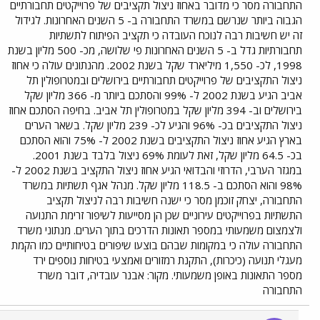
התחבורה מסר כי מדובר באחוז ניצול תקציבים של פרוייקטים תחבורתיים
הגבוה ביותר שנרשם במשרד התחבורה ב- 5 השנים האחרונות. לגידול
זה יש חשיבות רבה לנוכח העובדה כי תקציב הפיתוח לתשתיות
תחבורתיות גדל ב- 5 השנים האחרונות פי שלושה, מכ- 500 מליון בשנת
1998, לכ- 1,550 מיליארד שקל בשנת 2002. מהנתונים עולה כי אחוז
ניצול התקציבים של פרוייקטים תחבורתיים בירושלים ובמטרופולין תל
אביב הגיע בשנת 2002 ל- 99% והסתכם ביותר מ- 366 מליון שקל
בירושלים וב- 394 מליון שקל במטרופולין תל אביב. בחיפה הסתכם אחוז
ניצול התקציבים בכ- 96% והגיע לכ- 239 מליון שקל. בשאר הערים
בארץ הגיע אחוז ניצול התקציבים בשנת 2002 ל- 75% והוא הסתכם
בכ- 64.5 מליון שקל, זאת לעומת 69% ניצול בלבד בשנת 2001.
במגזר הערבי, הדרוזי והבדואי הגיע אחוז ניצול התקציב בשנת 2002 ל-
98% והוא הסתכם ב- 118.5 מליון שקל. מנהל אגף תשתיות במשרד
התחבורה, יצחק זוכמן מסר כי ישנה חשיבות רבה לניצול תקציב
התשתיות בפרוייקטים עירוניים שכן הן מסייעות לשיפור זרימת התנועה
ולצמצום משמעותי במספר תאונות הדרכים בתוך הערים. מנתוני משרד
התחבורה עולה כי במקומות שבהם בוצעו שיפורים בטיחותיים כמו הקמת
מעגלי תנועה (כיכרות), התקנת רמזורים ואמצעי בטיחות נוספים ירד
מספר התאונות באופן משמעותי. מקור: אבנר עובדיה, דובר משרד
התחבורה