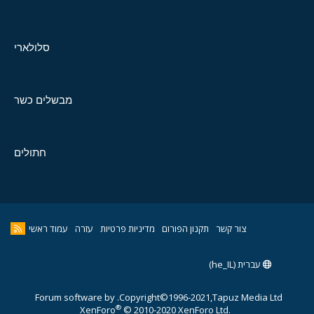
סלולארי
מבשלים כשר
חתולים
צור קשר
תקנון הפורום
מדיניות פרטיות
עזרה
עמוד ראשי
עברית (he_IL)
Forum software by
Copyright©1996-2021,Tapuz Media Ltd.
®
XenForo
© 2010-2020 XenForo Ltd.