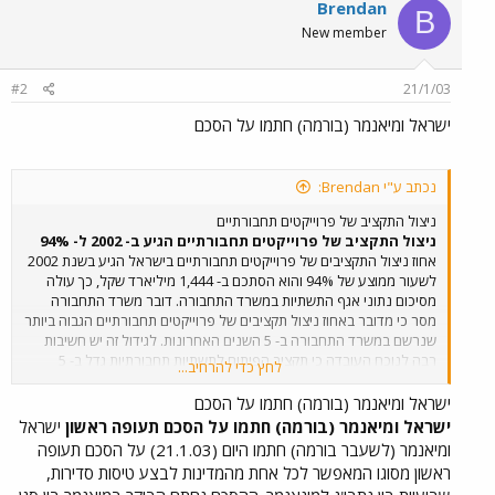
Brendan
B
New member
#2
21/1/03
ישראל ומיאנמר (בורמה) חתמו על הסכם
נכתב ע"י Brendan:
ניצול התקציב של פרוייקטים תחבורתיים
ניצול התקציב של פרוייקטים תחבורתיים הגיע ב- 2002 ל- 94%
אחוז ניצול התקציבים של פרוייקטים תחבורתיים בישראל הגיע בשנת 2002
לשעור ממוצע של 94% והוא הסתכם ב- 1,444 מיליארד שקל, כך עולה
מסיכום נתוני אגף התשתיות במשרד התחבורה. דובר משרד התחבורה
מסר כי מדובר באחוז ניצול תקציבים של פרוייקטים תחבורתיים הגבוה ביותר
שנרשם במשרד התחבורה ב- 5 השנים האחרונות. לגידול זה יש חשיבות
רבה לנוכח העובדה כי תקציב הפיתוח לתשתיות תחבורתיות גדל ב- 5
לחץ כדי להרחיב...
השנים האחרונות פי שלושה, מכ- 500 מליון בשנת 1998, לכ- 1,550
מיליארד שקל בשנת 2002. מהנתונים עולה כי אחוז ניצול התקציבים של
ישראל ומיאנמר (בורמה) חתמו על הסכם
פרוייקטים תחבורתיים בירושלים ובמטרופולין תל אביב הגיע בשנת 2002 ל-
ישראל ומיאנמר (בורמה) חתמו על הסכם תעופה ראשון
ישראל
99% והסתכם ביותר מ- 366 מליון שקל בירושלים וב- 394 מליון שקל
ומיאנמר (לשעבר בורמה) חתמו היום (21.1.03) על הסכם תעופה
במטרופולין תל אביב. בחיפה הסתכם אחוז ניצול התקציבים בכ- 96% והגיע
ראשון מסוגו המאפשר לכל אחת מהמדינות לבצע טיסות סדירות,
לכ- 239 מליון שקל. בשאר הערים בארץ הגיע אחוז ניצול התקציבים בשנת