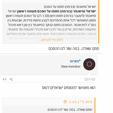
ישראל ומיאנמר (בורמה) חתמו על הסכם
ישראל ומיאנמר (בורמה) חתמו על הסכם תעופה ראשון
ישראל
ומיאנמר (לשעבר בורמה) חתמו היום (21.1.03) על הסכם תעופה ראשון
מסוגו המאפשר לכל אחת מהמדינות לבצע טיסות סדירות, שבועיות בין
נתב"ג למינאנמר. ההסכם נחתם הבוקר במיאנמר בין סגן ראש מינהל
התעופה האזרחית, אריק בן ארי לבין ראש מינהל התעופה של מיאנמר,
וין מונג. הסכם התעופה נחתם לאחר משא ומתן ממושך שקיימו משלחות
תעופה של שתי המדינות שבסופן הושגו סיכומים שאיפשרו את חתימת
לחץ כדי להרחיב...
ההסכם. ממשרד התחבורה נמסר כי ההסכם יאפשר לשתי המדינות
לבצע בשלב הראשון שתי טיסות סדירות, שבועיות לשתי המדינות,
סתם שאלה.. במה עוזר לנו ההסכם
באמצעות חברות התעופה שיבחרו על ידי המדינות. בן ארי מסר כי
ההסכם שנחתם יאפשר לישראל להרחיב את אפשרויות הטיסה של
oren*
חברות תעופה ישראליות במזרח הרחוק גם מעבר למיאנמר. בשיחות
O
התעופה, שנערכו במיאנמר, השתתפו מהצד הישראלי גם נציגים של
New member
מינהל התעופה האזרחית, משרד החוץ ו"אל על". מקור: אבנר עובדיה,
דובר משרד התחבורה
#4
22/1/03
הוא מאפשר למטוסים ישראלים לטוס
נכתב ע"י o a k y:
סתם שאלה.. במה עוזר לנו ההסכם