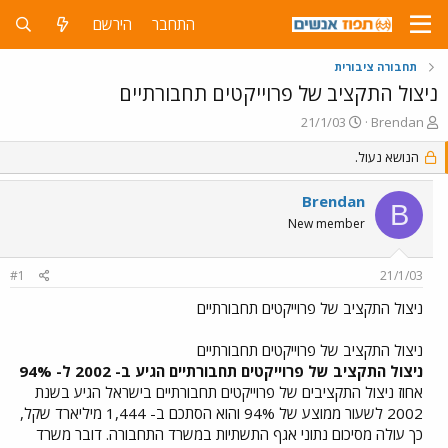
התחבר
הירשם
תחבורה ציבורית
ניצול התקציב של פרוייקטים תחבורתיים
פ
פ
21/1/03
Brendan
ו
ו
ת
הנושא נעול.
ר
ח
ס
ה
ם
Brendan
B
נ
ב
New member
ו
ת
ש
א
א
ר
#1
21/1/03
י
ך
ניצול התקציב של פרוייקטים תחבורתיים
ניצול התקציב של פרוייקטים תחבורתיים
ניצול התקציב של פרוייקטים תחבורתיים הגיע ב- 2002 ל- 94%
אחוז ניצול התקציבים של פרוייקטים תחבורתיים בישראל הגיע בשנת
2002 לשעור ממוצע של 94% והוא הסתכם ב- 1,444 מיליארד שקל,
כך עולה מסיכום נתוני אגף התשתיות במשרד התחבורה. דובר משרד