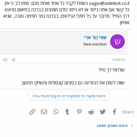
sagio@sidekick.co.il
נשמח לקבל כל אחד ואחת מכם. שימו לב כי אין
כל קשר אם אתה גיימר או לא גיימר.כולם מוזמנים בברכה בתיאום מראש
דרך המייל. מדובר על כל חתכי הגילאים. בברכת גמר חתימה טובה, שגיא
אוחיון.
שפי גור ארי
ש
New member
#2
19/9/10
שלחתי לך מייל
שווה לשים את ההודעה גם בפורום קונסולות ומשחקי מחשב
You must log in or register to reply here.
פייסבוק
Twitter
Reddit
Pinterest
Tumblr
WhatsApp
דואר אלקטרוני
הוסף קישור
Share:
פיתוח משחקי מחשב