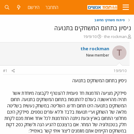
התחבר
הירשם
פיתוח משחקי מחשב
ניסיון בתחום המשחקים בתנועה
פ
פ
19/9/10
the rockman
ו
ו
ת
ר
the rockman
T
ח
ס
New member
ה
ם
נ
ב
ו
ת
#1
19/9/10
ש
א
א
ר
ניסיון בתחום המשחקים בתנועה
י
ך
סיידקיק מציעה הזדמנות חד פעמית להצטרף לקבוצה מיוחדת אשר
תהיה מהראשונה בעולם להתנסות בתחום המשחקים בתנועה. תחום
המשחקים בתנועה הינו תחום חדש. השליטה במשחק נעשית בשליטה
מלאה של השחקן וע"י תנועות בלבד וללא עזרים נוספים. סיידקיק הינם
מחלוצי התחום בארץ וכעת ניתנה ההזדמנות לכל אחד ואחת מכם לקחת
חלק בטכנולוגיה של המחר. אם ברצונכם להגיע הנה ולשחק כ20 דקות
במשחקים הקיימים אתם מוזמנים ליצור איתי קשר באימייל: