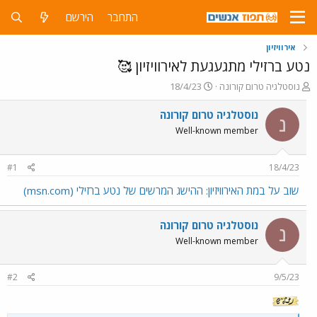
התחבר
הירשם
אירוויזיון
נטע ברזילי מתגעגעת לאירוויזיון 🥰
פ
פ
נוסטלגיה טרום קורונה
18/4/23
ו
ו
ת
ר
נוסטלגיה טרום קורונה
נ
ח
ס
Well-known member
ה
ם
נ
ב
ו
ת
#1
18/4/23
ש
א
א
ר
שוב על במת האירוויזיון: ההישג המרשים של נטע ברזילי (msn.com)
י
ך
נוסטלגיה טרום קורונה
נ
Well-known member
#2
9/5/23