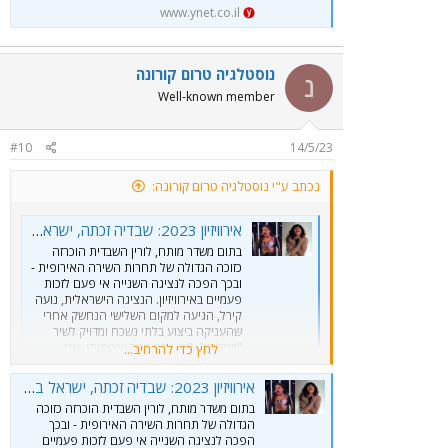
www.ynet.co.il
נוסטלגיה טרום קורונה
נ
Well-known member
#10
14/5/23
נכתב ע"י נוסטלגיה טרום קורונה:
אירוויזיון 2023: שבדיה זכתה, ישראל במקום השלישי
בתום משדר מותח, לורין השבדית הוכרזה
כזוכה הגדולה של תחרות השירה האירופית -
ובכך הפכה לנציגה השנייה אי פעם לזכות
פעמיים באירוויזיון. הנציגה הישראלית, נועה
קירל, הגיעה למקום השלישי הנחשק אחרי
שהעניקה ביצוע בלתי נשכח ומדויק לשיר
"יוניקורן". "זה יותר ממה שציפיתי, אני
לחץ כדי להרחיב...
מאושרת", אמרה הזמרת ל-ynet
www.ynet.co.il
אירוויזיון 2023: שבדיה זכתה, ישראל במקום השלישי
בתום משדר מותח, לורין השבדית הוכרזה כזוכה
הגדולה של תחרות השירה האירופית - ובכך
הפכה לנציגה השנייה אי פעם לזכות פעמיים