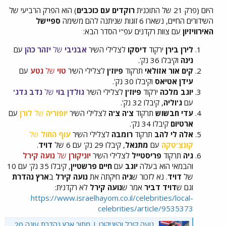
היום (פרק 21 של התוכנית
רוקדים עם כוכבים
) הוא הפרק הרביעי של
השידורים החיים, נשארו 6 זוגות שניתנה להם משימה
ספיישל
האירוויזיון
עם צוות רקדנים עפ"י הסדר הבא:
לירן בירן
ירקוד
דיסקו
לצלילי השיר
אבניבי
של
יזהר כהן
עם
נינה
וקיבלו 36 נק'.
קים אור אזולאי
תרקוד
פיוז'ן
לצלילי השיר
טוי
של
נטע
עם
עידן אטיאס
וקיבלו 30 נק'.
יוגב מלכה
ירקוד
פיוז'ן
לצלילי השיר
גולדן בוי
של
נדב גדג'
עם
ג'וליה
, קיבלו 32 נק'.
עדי חבשוש
תרקוד
צ'ה צ'ה
לצלילי השיר
יופוריה
של
לורן
עם
ארטיום
קיבלו 34 נק'.
אלה לי להב
תרקוד
רומבה
לצלילי השיר
עוף החול
של
קונצ'טקה
עם
מתנאל
, קיבלו 29 נק' עם 6 של
דויד
.
גיה
תרקוד
פריסטייל
לצלילי השיר
יוניקורן
של
נועה קירל
והבמאי הוא בעלה
יוגב
עם
חיים פרשטיין
, קיבלו 35 נק' עם 10
של
דויד
. נא לזכור ש
גיה
חיקתה את
נועה קירל
ב
ארץ נהדרת
וגם ש
דויד דביר
אמר ש
נועה קירל
לא רקדנית:
https://www.israelhayom.co.il/celebrities/local-
celebrities/article/9535373
נועה קירל והיוניקורן | מתוך ארץ נהדרת עונה 20 | 12+