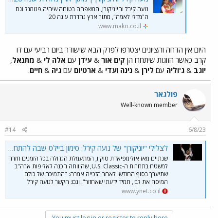
נועה קירל והיוניקורן, המשפחה בטוחה שיהיה פנומנל וגם
ה"מדלי לאמה", מתוך ארץ נהדרת עונה 20
www.mako.co.il
היום אין הדחה והציונים יצטרפו לפרק הבא שישודר ביום רביעי עם דו
קרב כאשר הזוגות שיתחרו הן
קים אור
&
עידן
עם
אלה לי
&
מתנאל
,
יוגב
&
ג'וליה
עם
לירן
&
נינה
ו
עדי
&
ארטיום
עם
גיה
&
חיים
.
פולגאר
Well-known member
#14
6/8/23
לצלילי "יוניקורן" של נועה קירל: סימון ביילס שבה להתחרות וזכתה בזהב
שנתיים מאז אולימפיאדת טוקיו, המתעמלת הגדולה בכל הזמנים חזרה
למשטח בתחרות ה-U.S. Classic, שהיוותה הכנה לאליפות ארה"ב
שתיערך בסוף החודש. לאחר הזכייה אמרה: "התמיכה של כולם
המיסה את לבי, תמיד ידעתי שאחזור". וגם: הקשר לנועה קירל
www.ynet.co.il
You must log in or register to reply here.