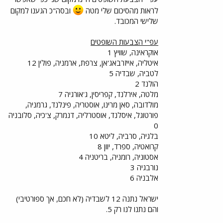
www.ynet.co.il
לראות מהסיכום שלי מטה
ובסה"כ הגענו למקום
שלישי המכובד.
עפ"י הצבעות השופטים
אוקראינה, שוויץ 1
איטליה, אייזרבאג'אן, צרפת, ארמניה, פולין 12
לטביה, שבדיה 5
הולנד 2
מלטה, אירלנד, קפריסין, ג'אורגיה 7
מולדובה, סאן מרינו, אוסטריה, פינלנד, גרמניה,
פורטוגל, איסלנד, אוסטרליה, דנמרק, צ'כיה, סלובניה
0
בלגיה, סרביה, ליטא 10
קרואטיה, ספרד, יוון 8
אסטוניה, רומניה, בריטניה 4
נורבגיה 3
אלבניה 6
ישראל נתנה 12 לשבדיה (לא חכם, אך ספורטיבי)
והם נתנו לנו רק 5.