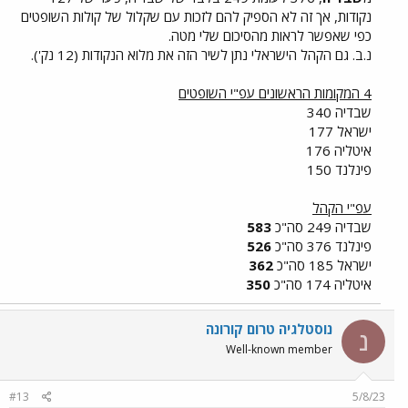
נקודות, אך זה לא הספיק להם לזכות עם שקלול של קולות השופטים
כפי שאפשר לראות מהסיכום שלי מטה.
נ.ב. גם הקהל הישראלי נתן לשיר הזה את מלוא הנקודות (12 נק').
4 המקומות הראשונים עפ"י השופטים
שבדיה 340
ישראל 177
איטליה 176
פינלנד 150
עפ"י הקהל
שבדיה 249 סה"כ
583
פינלנד 376 סה"כ
526
ישראל 185 סה"כ
362
איטליה 174 סה"כ
350
נוסטלגיה טרום קורונה
נ
Well-known member
#13
5/8/23