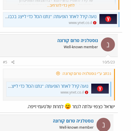
של קירל להעפיל בחצי הגמר - בו הצבעות הצופים הן
לחץ כדי להרחיב...
שמכריעות. "זו לא הפעם הראשונה שישראל משתתפת...
www.ynet.co.il
נועה קירל לאחר הופעתה: "נתנו הכול כדי לייצג בכבוד, התחושה מדהימה"
www.ynet.co.il
נוסטלגיה טרום קורונה
נ
Well-known member
#5
10/5/23
נכתב ע"י נוסטלגיה טרום קורונה:
נועה קירל לאחר הופעתה: "נתנו הכול כדי לייצג בכבוד, התחושה מדהימה"
www.ynet.co.il
ישראל כצפוי עלתה לגמר
למרות שלטעמי זייפה.
נוסטלגיה טרום קורונה
נ
Well-known member