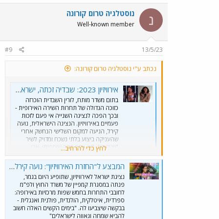
נוסטלגיה טרום קורונה
נ
Well-known member
#9
13/5/23
נכתב ע"י נוסטלגיה טרום קורונה:
אירוויזיון 2023: שבדיה זכתה, ישראל במקום השלישי
בתום משדר מותח, לורין השבדית הוכרזה
כזוכה הגדולה של תחרות השירה האירופית -
ובכך הפכה לנציגה השנייה אי פעם לזכות
פעמיים באירוויזיון. הנציגה הישראלית, נועה
קירל, הגיעה למקום השלישי הנחשק אחרי
שהעניקה ביצוע בלתי נשכח ומדויק לשיר
"יוניקורן". "זה יותר ממה שציפיתי, אני
לחץ כדי להרחיב...
מאושרת", אמרה הזמרת ל-ynet
www.ynet.co.il
המבצע ל"החזרת האירוויזיון": נועה קירל קוראת להצביע לה בפולנית ובהולנדית | צפו
נציגת ישראל לאירוויזיון, שתופיע היום בגמר,
פנתה במסגרת קמפיין של משרד החוץ ולפ"מ
לחובבי התחרות בחמש שפות מרכזיות באירופה:
ספרדית, איטלקית, הולנדית, פולנית ואנגלית -
בבקשה שיצביעו לה. "בימים הקשים האלה חשוב
להביא שמחה וגאווה לישראלים"