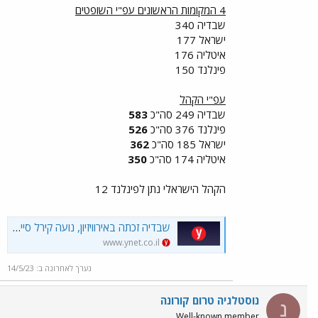
4 המקומות הראשונים עפ"י השופטים
שבדיה 340
ישראל 177
איטליה 176
פינלנד 150
עפ"י הקהל
שבדיה 249 סה"כ
583
פינלנד 376 סה"כ
526
ישראל 185 סה"כ
362
איטליה 174 סה"כ
350
הקהל הישראלי נתן לפינלנד 12
שבדיה זכתה באירוויזיון, נועה קירל סיימה במקום ה-3
www.ynet.co.il
נערך לאחרונה ב:
14/5/23
נוסטלגיה טרום קורונה
נ
Well-known member