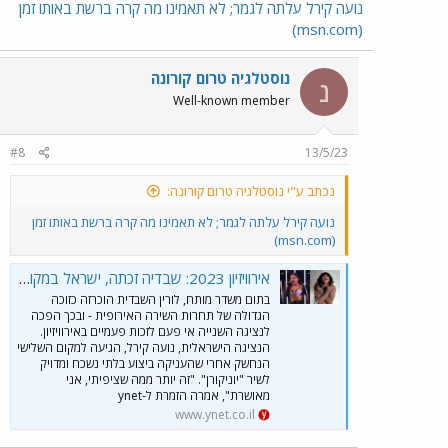
נועה קירל עלתה לגמר; לא תאמינו מה קרה ברשת באותו זמן
(msn.com)
נוסטלגיה טרום קורונה
נ
Well-known member
#8
13/5/23
נכתב ע"י נוסטלגיה טרום קורונה:
נועה קירל עלתה לגמר; לא תאמינו מה קרה ברשת באותו זמן
(msn.com)
אירוויזיון 2023: שבדיה זכתה, ישראל במקום השלישי
בתום משדר מותח, לורין השבדית הוכרזה כזוכה
הגדולה של תחרות השירה האירופית - ובכך הפכה
לנציגה השנייה אי פעם לזכות פעמיים באירוויזיון.
הנציגה הישראלית, נועה קירל, הגיעה למקום השלישי
הנחשק אחרי שהעניקה ביצוע בלתי נשכח ומדויק
לשיר "יוניקורן". "זה יותר ממה שציפיתי, אני
מאושרת", אמרה הזמרת ל-ynet
www.ynet.co.il