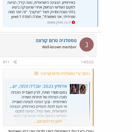
באירוויזיון. הנציגה הישראלית, נועה קירל, הגיעה
למקום השלישי הנחשק אחרי שהעניקה ביצוע
בלתי נשכח ומדויק לשיר "יוניקורן". "זה יותר ממה
שציפיתי, אני מאושרת", אמרה הזמרת ל-ynet
www.ynet.co.il
נוסטלגיה טרום קורונה
נ
Well-known member
#11
14/5/23
נכתב ע"י נוסטלגיה טרום קורונה:
אירוויזיון 2023: שבדיה זכתה, ישראל במקום השלישי
בתום משדר מותח, לורין השבדית הוכרזה
כזוכה הגדולה של תחרות השירה
האירופית - ובכך הפכה לנציגה השנייה
אי פעם לזכות פעמיים באירוויזיון. הנציגה
הישראלית, נועה קירל, הגיעה למקום
השלישי הנחשק אחרי שהעניקה ביצוע
בלתי נשכח ומדויק לשיר "יוניקורן". "זה
לחץ כדי להרחיב...
יותר ממה שציפיתי, אני מאושרת", אמרה
הזמרת ל-ynet
עפ"י הצבעת השופטים היינו מקום שני כפי שאפשר