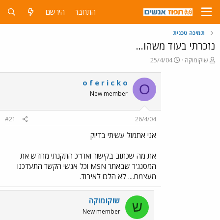
התחבר
הירשם
תמיכה טכנית
נזכרתי בעוד משהו...
פ
פ
שוקומוקה
25/4/04
ו
ו
ת
ר
o f e r i c k o
O
ח
ס
New member
ה
ם
נ
ב
ו
ת
#21
26/4/04
ש
א
א
ר
אני אתמול עשיתי בדיוק
י
ך
את מה שכתוב בקישור ואח"כ התקנתי מחדש את
המסנג'ר שבאתר MSN וכל אנשי הקשר התעדכנו
מעצמם.... לא הלכו לאיבוד.
שוקומוקה
ש
New member