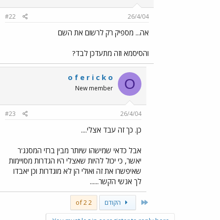
#22
26/4/04
אה... מספיק רק לרשום את השם
והסיסמא וזה מתעדכן לבד?
o f e r i c k o
O
New member
#23
26/4/04
כן. כך זה עבד אצלי....
אבל כדאי שמישהו שיותר מבין ברזי המסנג'ר
יאשר, כי יכול להיות שאצלי היו הגדרות מסויימות
שאיפשרו את זה ואולי הן לא מוגדרות וכן יאבדו
לך אנשי הקשר......
First
הקודם
2 of 2