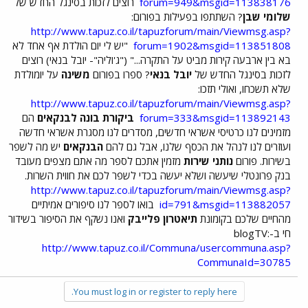
forum=949&msgid=113838176
רוצים לזכות בסינגל החדש של
שלומי שבן
? השתתפו בפעילות בפורום:
http://www.tapuz.co.il/tapuzforum/main/Viewmsg.asp?
forum=1902&msgid=113851808
"יש לי יום הולדת אף אחד לא
בא בין ארבעה קירות מביט על התקרה..." ("ג'וליה"- יובל בנאי) רוצים
לזכות בסינגל החדש של
יובל בנאי
? ספרו בפורום
משינה
על יומולדת
שלא תשכחו, ואולי תזכו:
http://www.tapuz.co.il/tapuzforum/main/Viewmsg.asp?
forum=333&msgid=113892143
ביקורת בונה לבנקאים
הם
מזמינים לנו כרטיסי אשראי חדשים, מסדרים לנו מסגרת אשראי חדשה
ועוזרים לנו לנהל את הכסף שלנו, אבל גם להם
הבנקאים
יש מה לשפר
בשירות. פורום
נותני שירות
מזמין אתכם לספר מה אתם מצפים מעובד
בנק פרונטלי שיעשה ושלא יעשה בכדי לשפר לכם את חווית השרות.
http://www.tapuz.co.il/tapuzforum/main/Viewmsg.asp?
id=791&msgid=113882057
בואו לספר לנו סיפורים אמיתיים
מהחיים שלכם בקומונת
תיאטרון פלייבק
ואנו נשקף את הסיפור בשידור
חי ב-blogTV:
http://www.tapuz.co.il/Communa/usercommuna.asp?
CommunaId=30785
You must log in or register to reply here.