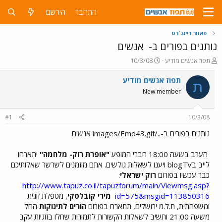
התחבר
הירשם
פאוור ריינג`רס
נותנים בפורים ב-
אנשים
פ
פ
תפוז אנשים מודיע
10/3/08
ו
ו
ת
ר
תפוז אנשים מודיע
ת
ח
ס
New member
ה
ם
נ
ב
ו
ת
#1
10/3/08
ש
א
א
ר
נותנים בפורים ב-../images/Emo43.gif אנשים
י
ך
הערב בשעה 18:00 חברי המופע
"אופרת רוק- מלחמה"
יתארחו
לייב בblogTV ויענו לשאלות גולשים. אתם מוזמנים לשרשר שאלותיכם
כבר עכשיו בפורום
רוק ישראלי
:
http://www.tapuz.co.il/tapuzforum/main/Viewmsg.asp?
id=575&msgid=113850316
מירי קובלסקי
, מטפלת זוגית
ומשפחתית, ת.ל.מ ירושלים, תתארח בפורום
הורים לתינוקות
החל
משעה 21:00 ותשיב לשאלות הקשורות לתמורות שחלו בזוגיות עקב