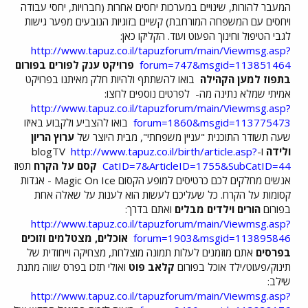
המעבר להורות, שינויים במערכות יחסים אחרות (חברויות, יחסי עבודה
ויחסים עם המשפחה המורחבת) קשיים בזוגיות הנובעים מפער גישות
לגבי הטיפול וחינוך הפעוט ועוד. הקליקו כאן:
http://www.tapuz.co.il/tapuzforum/main/Viewmsg.asp?
forum=747&msgid=113851464
פרויקט ענק לפורים בפורום
בתפוז למען הקהילה
בואו להשתתף ולהיות חלק מאיתנו בפרויקט
אמיתי שמלא נתינה מה-
לפרטים נוספים לחצו:
http://www.tapuz.co.il/tapuzforum/main/Viewmsg.asp?
forum=1860&msgid=113775473
בואו להצביע ולקבוע באיזו
שעה תשודר התוכנית "עניין משפחתי", מבית היוצר של
ערוץ הריון
ולידה
ו-blogTV
http://www.tapuz.co.il/birth/article.asp?
CatID=7&ArticleID=1755&SubCatID=44
קסם על הקרח
תפוז
אנשים מחלקים לכם כרטיסים למופע הקסום Magic On Ice - אגדות
קסומות על הקרח. כל שעליכם לעשות הוא לענות על שאלה אחת
בפורום
הורים וילדים מבלים
ואתם בדרך:
http://www.tapuz.co.il/tapuzforum/main/Viewmsg.asp?
forum=1903&msgid=113895846
אוכלים, מצטלמים וזוכים
בפרסים
אתם מוזמנים לעלות תמונה מוצלחת, מצחיקה וייחודית של
תינוק/פעוט/ילד אוכל בפורום
קלאב פוט
ואולי תזכו בפרס שווה מתנת
שילב:
http://www.tapuz.co.il/tapuzforum/main/Viewmsg.asp?