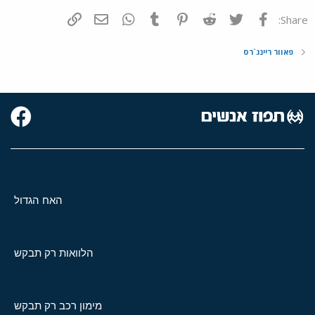
פייסבוק
Twitter
Reddit
Pinterest
Tumblr
WhatsApp
דואר אלקטרוני
הוסף קישור
Share:
פאוור ריינג`רס
האח הגדול
הלוואות רק תבקש
מימון רכב רק תבקש