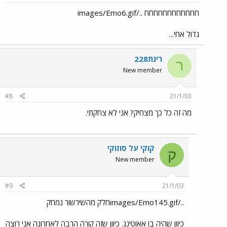
חחחחחחחחחחחח ../images/Emo6.gif
גדול אחי...
רינת228
ר
New member
#8
21/1/03
מה זה כל כך מצחיק? אני לא צחקתי.
קוקי על סוזוקי
ק
New member
#9
21/1/03
../images/Emo145.gifחלק מהשירשור נמחק
כיוון שהיה בו אאוטינג. כיוון שזה קורה הרבה לאחרונה אני רוצה