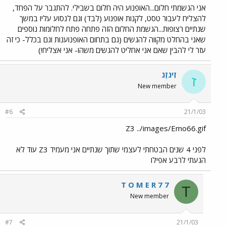
אני הגשמתי חלום...האופנוע היה חלום בשבילי. להתגבר על הפחד,
להצליח לעבור טסט, לקנות אופנוע (לבד) וגם לנסוע עליו במשך
שנתיים רצופות...הגשמת החלום הזה פתחה פתח לחלומות נוספים
שאני בהחלט מקווה להגשים (גם בתחום האופנוענות וגם בכלל- כי זה
עזר לי להבין שאם אני אחליט להגשים משהו- אני אצליח!)
זִיגזַג
ז
New member
#6
21/1/03
Z3 ../images/Emo66.gif
לפני 4 שנים הבטחתי לעצמי שתוך שנתיים אני מעמיד Z3 עוד לא
הגעתי לרבע אפילו
T O M E R 7 7
T
New member
#7
21/1/03