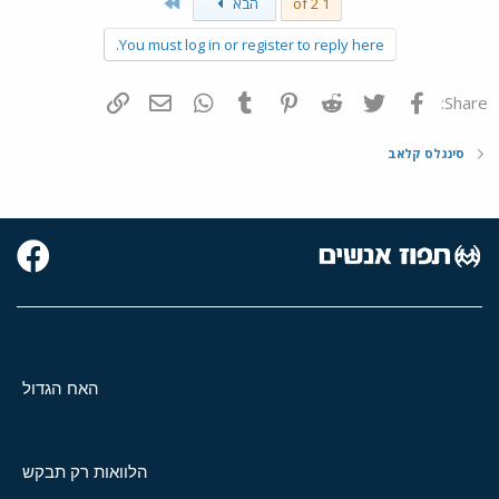
Last
1 of 2
הבא
You must log in or register to reply here.
פייסבוק
Twitter
Reddit
Pinterest
Tumblr
WhatsApp
דואר אלקטרוני
הוסף קישור
Share:
סינגלס קלאב
האח הגדול
הלוואות רק תבקש