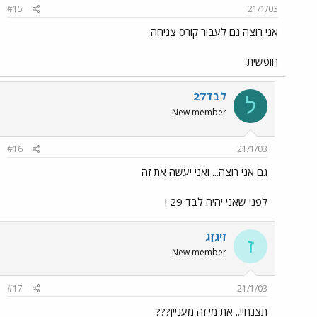
#15
21/1/03
אני רוצה גם לעבור קורס צניחה
חופשית.
לבד27
ל
New member
#16
21/1/03
גם אני רוצה... ואני יעשה את זה
לפני שאני יהיה לבד 29 !
זִיגזַג
ז
New member
#17
21/1/03
תצנחי!.. את מי זה מעניין???