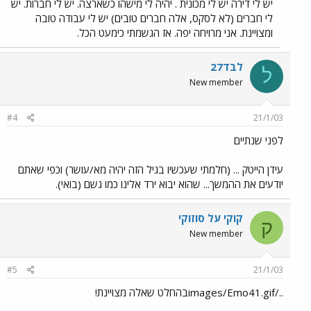
יש לי דירה יש לי מכונית . יהיה לי מישהו כשארצה. יש לי חברות. יש
לי חברים (לא לסקס, אלה חברים טובים) יש לי עבודה טובה
ומצויינת. אני מרויחה יפה. אז הגשמתי כימעט הכל.
לבד27
ל
New member
#4
21/1/03
לפני שנתיים
עידן הייטק ... (חלמתי שעכשיו בגיל הזה יהיה מא/עושר) וכפי שאתם
יודעים את ההמשך... שהוא יבוא ירד אלינו כמו גשם (בואי).
קוקי על סוזוקי
ק
New member
#5
21/1/03
../images/Emo41.gifבהחלט שאלה מצויינת!