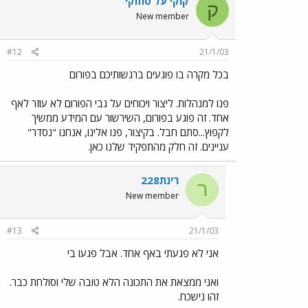
קוקי על סוזוקי
ק
New member
#12
21/1/03
בכל מקרה בו פוגעים ברגשותיכם בפורום
פנו למנהלות. ליצור ויכוחים על גבי הפורום לא עוזר לאף
אחד. זה פוגע בפורום, השירשור עם המידע ממשיך
לקפוץ...סתם חבל. בקיצור, פנו אלינו, אנחנו "נסדר"
עניינים. זה חלק מהתפקיד שלנו כאן.
רינת228
ר
New member
#13
21/1/03
אני לא פגעתי באף אחד. אבל פגעו בי
ואני ממצאת את התכונה הלא טובה שלי וסולחת כבר.
זהו נישכח.