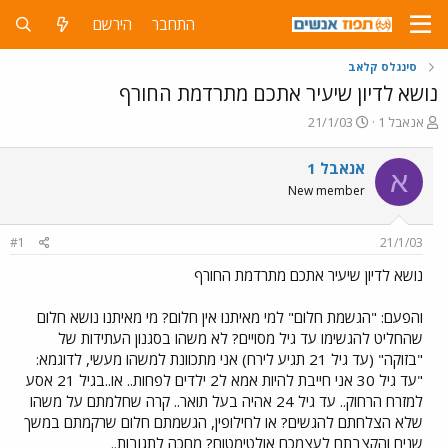
התחבר
הירשם
סינגלס קלאב
נושא לדיון שיעיר אתכם מתרדמת החורף
פ
פ
אנאבל 1
21/1/03
ו
ו
ת
ר
אנאבל 1
א
ח
ס
New member
ה
ם
נ
ב
ו
ת
#1
21/1/03
ש
א
א
ר
נושא לדיון שיעיר אתכם מתרדמת החורף
י
ך
והפעם: "הגשמת חלום" למי מאיתנו אין חלום? מי מאיתנו נושא חלום
שהחליט להגשימו עד גיל מסויים? לא משהו בסגנון העתידות של
"בזוקה" (עד גיל 21 תגיע לירח) אני מתכוונת למשהו מעשי, לדוגמא:
"עד גיל 30 אני חייבת להיות אמא ל2 ילדים לפחות.. או..בגיל 21 אסע
למזרח הרחוק.. עד גיל 24 אהיה בעל תואר.. קרה שחלמתם על משהו
שלא הצלחתם להגשים? או לחילופין, הגשמתם חלום שרקמתם במשך
שנים והקצבתם לעצמכם אולטימטום? מחכה לתגובות..