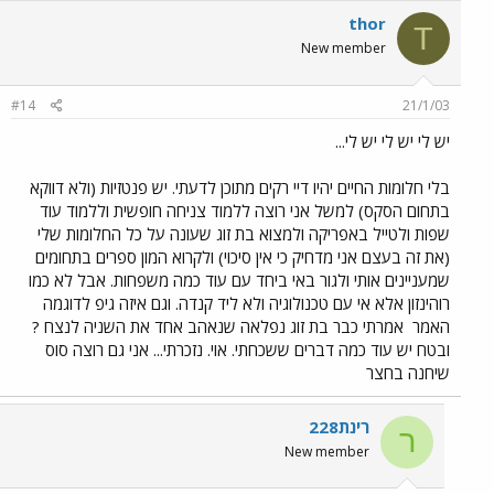
thor
T
New member
#14
21/1/03
יש לי יש לי יש לי...
בלי חלומות החיים יהיו דיי רקים מתוכן לדעתי. יש פנטזיות (ולא דווקא
בתחום הסקס) למשל אני רוצה ללמוד צניחה חופשית וללמוד עוד
שפות ולטייל באפריקה ולמצוא בת זוג שעונה על כל החלומות שלי
(את זה בעצם אני מדחיק כי אין סיכוי) ולקרוא המון ספרים בתחומים
שמעניינים אותי ולגור באי ביחד עם עוד כמה משפחות. אבל לא כמו
רוהינזון אלא אי עם טכנולוגיה ולא ליד קנדה. וגם איזה גיפ לדוגמה
האמר
אמרתי כבר בת זוג נפלאה שנאהב אחד את השניה לנצח ?
ובטח יש עוד כמה דברים ששכחתי. אוי. נזכרתי... אני גם רוצה סוס
שיחנה בחצר
רינת228
ר
New member