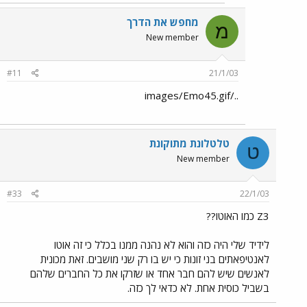
מחפש את הדרך
מ
New member
#11
21/1/03
../images/Emo45.gif
טלטלונת מתוקונת
ט
New member
#33
22/1/03
Z3 כמו האוטו??
לידיד שלי היה כזה והוא לא נהנה ממנו בכלל כי זה אוטו
לאנטיפאתים בני זונות כי יש בו רק שני מושבים. זאת מכונית
לאנשים שיש להם חבר אחד או שזרקו את כל החברים שלהם
בשביל כוסית אחת. לא כדאי לך כזה.