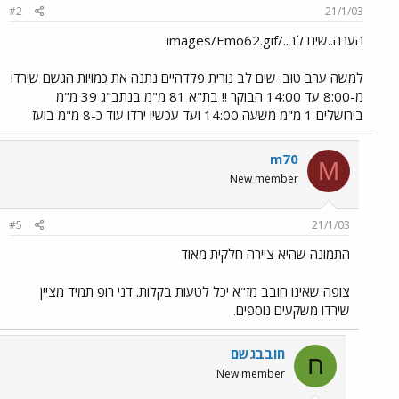
#2
21/1/03
הערה..שים לב../images/Emo62.gif
למשה ערב טוב: שים לב נורית פלדהיים נתנה את כמויות הגשם שירדו
מ-8:00 עד 14:00 הבוקר !! בת"א 81 מ"מ בנתב"ג 39 מ"מ
בירושלים 1 מ"מ משעה 14:00 ועד עכשיו ירדו עוד כ-8 מ"מ בועז
m70
M
New member
#5
21/1/03
התמונה שהיא ציירה חלקית מאוד
צופה שאינו חובב מז"א יכל לטעות בקלות. דני רופ תמיד מציין
שירדו משקעים נוספים.
חובבגשם
ח
New member