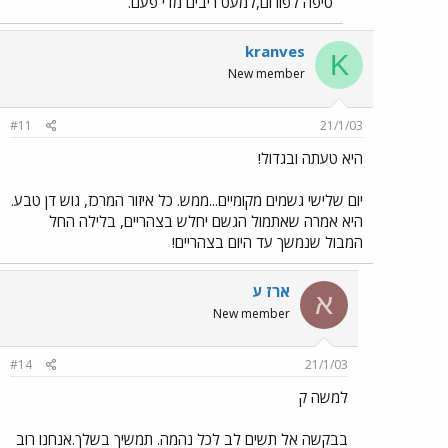
טיפה לפורום,למעט ריבים מדי פעם.
kranves
K
New member
#11
21/1/03
היא טעתה ובגדול!
יום שלישי גשמים מקומיים...ממש. כל איזור המרכז, גוש דן טבע.
היא אמרה שאתמול הגשם יחלש בצהריים, בלילה החל
המבול שנמשך עד היום בצהריים!
ארז ע
א
New member
#14
21/1/03
למשה ק
בבקשה אל תשים לב לכל נהמה. תמשיך בשלך.אנחנו רוב