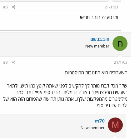
#6
21/1/03
ומי טעה? חובב מז"א!
חובבגשם
ח
New member
#3
21/1/03
השערוריה היא התגובות ההיסטריות
שלך מכל דבר! מותר לך להקשיב לפני שאתה קופץ כמו תיש, ולתאר
"שקעים מפלצתיים" בצורה נורמלית.. הרי בסוף אפילו ירדו כמה
מילימטרים מהמפלצות שלך!.. אתה נותן תחושה שהפורום הזה הוא של
ילדים עד גיל 10!
m70
M
New member