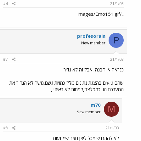
#4
21/1/03
../images/Emo151.gif
profesorain
P
New member
#7
21/1/03
כנראה אי הבנה ,אבל זה לא נדיר
שהם טועים בהצגת נתונים כולל כמויות גשם,משה לא הגדיר את
המערכת הזו כמפלצת,לפחות לא ראיתי ,
m70
M
New member
#8
21/1/03
לא להתרגש מכל ליצן חצר שמתעורר