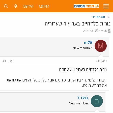
התחבר
הירשם
מזג האוויר
נורית פלדהיים בערוץ 1-שערוריה
פ
פ
21/1/03
m70
ו
ו
ת
ר
m70
M
ח
ס
New member
ה
ם
נ
ב
ו
ת
#1
21/1/03
ש
א
א
ר
נורית פלדהיים בערוץ 1-שערוריה
י
ך
דיברה על מ"מ 1 בירושלים. טימטום עם קבלות,וסליחה אם את קוראת
את ההודעות פה.
בועז ד
ב
New member