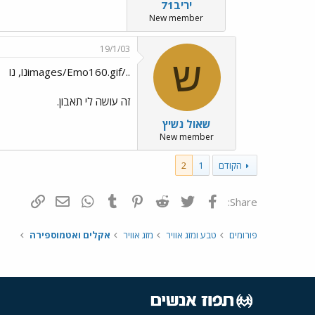
יריב71
New member
19/1/03
ש
../images/Emo160.gifנו, נו
זה עושה לי תאבון.
שאול נשיץ
New member
הקודם
1
2
פייסבוק
Twitter
Reddit
Pinterest
Tumblr
WhatsApp
דואר אלקטרונ
הוסף קי
Share:
פורומים
טבע ומזג אוויר
מזג אוויר
אקלים ואטמוספירה