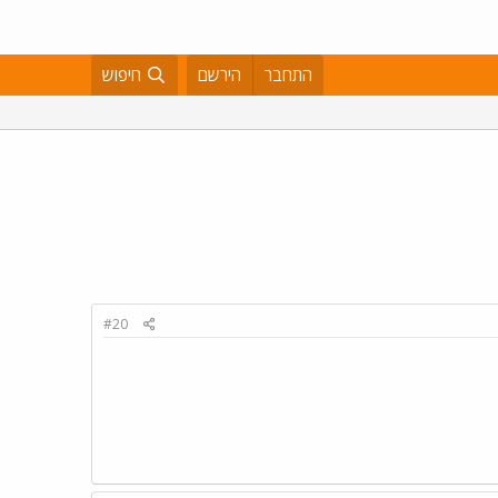
התחבר
הירשם
חיפוש
#20