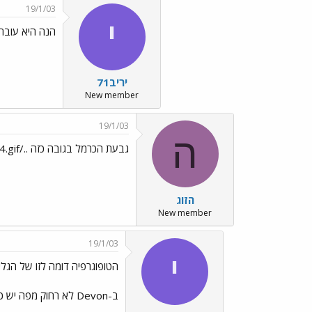
19/1/03
י
הנה היא עוברת
יריב71
New member
19/1/03
ה
גבעת הכרמל בגובה כזה ../images/Emo4.gif
הזוג
New member
19/1/03
י
הטופוגרפיה דומה לזו של הגלי
ב-Devon לא רחוק מפה יש כמה פסגות שעוברות ת´600 מ´.