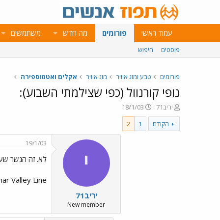
עמוד ראשי
פורומים
מה חדש
משתמשים
פוסטים
חיפוש
פורומים
טבע ומזג אוויר
מזג אוויר
אקלים ואטמוספירה
נופי קורנוול (כפי שצילמתי השבוע):
פ
פ
יריב71
18/1/03
ו
ו
הקודם
1
2
ת
ר
ח
ס
ה
ם
19/1/03
נ
ב
י
לא. זה הגשר שעל
ו
ת
ש
א
א
ר
Tamar Valley Line. יש כמה גשרים ואקוודוקטים רומיים בעיק
י
יריב71
ך
New member