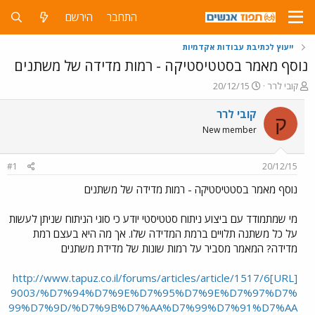
התחבר
הירשם
ייעוץ לכתיבת עבודות אקדמיות
נוסף מאמר בסטטיסטיקה - רמות מדידה של משתנים
פ
פ
קובי לרר
20/12/15
ו
ו
ת
ר
קובי לרר
ק
ח
ס
New member
ה
ם
נ
ב
ו
ת
#1
20/12/15
ש
א
א
ר
נוסף מאמר בסטטיסטיקה - רמות מדידה של משתנים
י
ך
מי שמתמודד עם ביצוע ניתוח סטטיסטי יודע כי סוגי הניתוח שניתן לעשות
על כל משתנה תלויים ברמת המדידה שלו. אך מה היא בעצם רמת
מדידה? המאמר מסביר על רמות שונות של מדידת משתנים
[URL]http://www.tapuz.co.il/forums/articles/article/1517/6
9003/%D7%94%D7%9E%D7%95%D7%9E%D7%97%D7%
99%D7%9D/%D7%9B%D7%AA%D7%99%D7%91%D7%AA