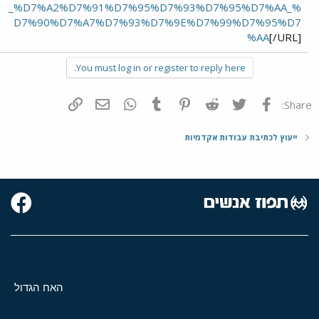
_%D7%A2%D7%91%D7%95%D7%93%D7%95%D7%AA_%
D7%90%D7%A7%D7%93%D7%9E%D7%99%D7%95%D7
%AA
[/URL]
You must log in or register to reply here.
פייסבוק
Twitter
Reddit
Pinterest
Tumblr
WhatsApp
דואר אלקטרוני
הוסף קישור
Share:
ייעוץ לכתיבת עבודות אקדמיות
האח הגדול