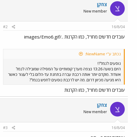
צחקן
צ
New member
#2
16/8/04
עובדים חדשים מחו"ל, כמו הקרנות ../images/Emo6.gif
נכתב ע"י NewName:
נוסעים לנמל?!
היום בשעה 13:26 נצפה מערך קומותיים על המסילה שמובילה לנמל
אשדוד. מוקדם יותר אותה רכבת עברה בתחנת עד-הלום בלי לעצור כאשר
היא מגיעה מכיוון דרום. מה יש לרכבת נוסעים לחפש בנמל?
עובדים חדשים מחו"ל, כמו הקרנות
צחקן
צ
New member
#3
16/8/04