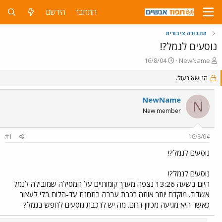
התחבר
הירשם
תחבורה ציבורית
נוסעים לנמל?!
פ
פ
16/8/04
NewName
ו
ו
ת
הנושא נעול.
ר
ח
ס
ה
ם
NewName
N
נ
ב
New member
ו
ת
ש
א
א
ר
#1
16/8/04
י
ך
נוסעים לנמל?!
נוסעים לנמל?!
היום בשעה 13:26 נצפה מערך קומותיים על המסילה שמובילה לנמל
אשדוד. מוקדם יותר אותה רכבת עברה בתחנת עד-הלום בלי לעצור
כאשר היא מגיעה מכיוון דרום. מה יש לרכבת נוסעים לחפש בנמל?