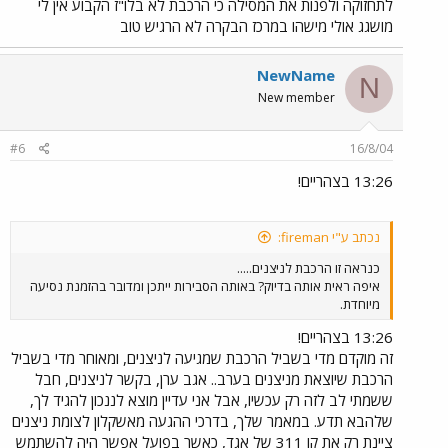
לתחזוקה ולפנות את המסילה כי הרכבת לא בלו"ז הקבוע אין לי
מושגג אולי מישהו במרכז הבקרה לא הרגיש טוב
NewName
N
New member
#6
16/8/04
13:26 בצהריים!
נכתב ע"י fireman:
כנראה זו הרכבת לניצנים.....
איפה ראית אותה בדיוק? באותה הסבירות ייתכן ומדובר בהזמנת נסיעה
מיוחדת.
13:26 בצהריים!
זה מוקדם מדי בשביל הרכבת שמגיעה לניצנים, ומאוחר מדי בשביל
הרכבת שיוצאת מניצנים בערב.. אגב ערן, בקשר לניצנים, חבל
ששמתי לב לזה רק עכשיו, אבל אני עדיין מוצא לננכון להגיד לך,
שלהבא תדע. במאמר שלך, בדרכי ההגעה מאשקלון לצומת ניצנים
ציינת רק את קו 311 של אגד, כאשר בפועל אפשר היה להשתמש