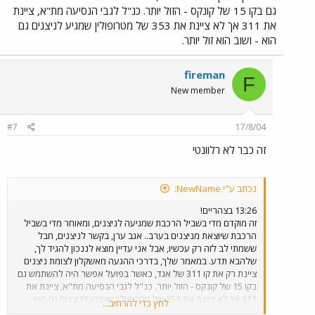
גם בקו 15 של קונקס - הזול יותר. כנ"ל לגבי הנסיעה מת"א, ציינת
את 311 אך לא ציינת את 353 של מטרופולין שמגיע לניצנים גם
הוא - ושוב הוא זול יותר.
fireman
F
New member
#7
17/8/04
זה כבר לא רלוונטי
נכתב ע"י NewName:
13:26 בצהריים!
זה מוקדם מדי בשביל הרכבת שמגיעה לניצנים, ומאוחר מדי בשביל
הרכבת שיוצאת מניצנים בערב.. אגב ערן, בקשר לניצנים, חבל
ששמתי לב לזה רק עכשיו, אבל אני עדיין מוצא לננכון להגיד לך,
שלהבא תדע. במאמר שלך, בדרכי ההגעה מאשקלון לצומת ניצנים
ציינת רק את קו 311 של אגד, כאשר בפועל אפשר היה להשתמש גם
בקו 15 של קונקס - הזול יותר. כנ"ל לגבי הנסיעה מת"א, ציינת את
311 אך לא ציינת את 353 של מטרופולין שמגיע לניצנים גם הוא -
לחץ כדי להרחיב...
ושוב הוא זול יותר.