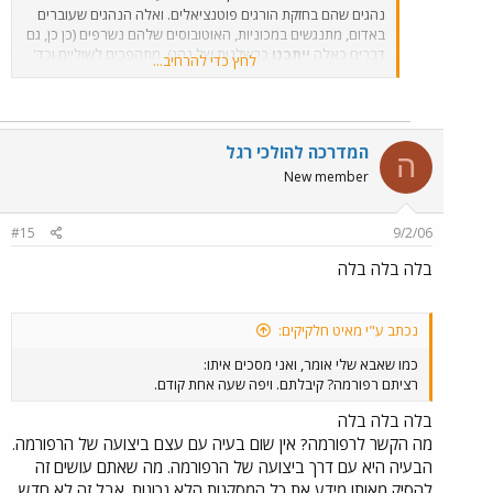
נהגים שהם בחזקת הורגים פוטנציאלים. ואלה הנהגים שעוברים
באדום, מתנגשים במכוניות, האוטובוסים שלהם נשרפים (כן כן, גם
דברים כאלה
ייתכנו
כרשלנות של נהג), מתהפכים לשוליים וכד'.
לחץ כדי להרחיב...
באגד הדברים הללו קורים גם כן, אני לא עיוור, אך במספרים
נמוכים עשרות מונים.
המדרכה להולכי רגל
ה
New member
#15
9/2/06
בלה בלה בלה
נכתב ע"י מאיט חלקיקים:
כמו שאבא שלי אומר, ואני מסכים איתו:
רציתם רפורמה? קיבלתם. ויפה שעה אחת קודם.
בלה בלה בלה
מה הקשר לרפורמה? אין שום בעיה עם עצם ביצועה של הרפורמה.
הבעיה היא עם דרך ביצועה של הרפורמה. מה שאתם עושים זה
להסיק מאותו מידע את כל המסקנות הלא נכונות. אבל זה לא חדש,