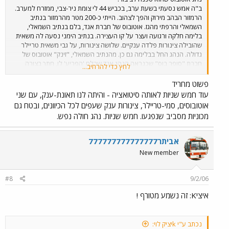
ב"ה אמש נסעתי בשעת ערב, בכביש 44 לי צומת ניר-צבי, ממזרח למערב.
הרמזור הבהב מירוק והפך לצהוב. הייתי כ-200 מטר מהרמזור בנתיב
השמאלי והרפתי מהגז. אוטובוס של חברת אגד, בלם בנתיב השמאלי,
בלימה חלקה ורגועה ועצר על קו העצירה. בנתיב הימני נסעה לה משאית
שהובילה צינורות פלדה ענקיים. שלושה צינורות, על גבי משאית טריילר
גדולה. הנהג החל בבלימה גם כן. מהנתיב השמאלי, "זינק" אוטובוס של
חברת "סופר בוס" שכנראה הנהג אגד שבלם 'הפריע' לו, חתך בצורה
לחץ כדי להרחיב...
פראית מהנתיב שמאל לימין, ועבר באור אדום. נהג המשאית צפר כמשוגע
ובצדק. שנהיה ירוק, נסעתי קצת מהר, בתקווה להספיק לתקל את האוטובוס
פשוט מחריד
ברמזור של צומת צריפין, אך כשהגעתי לצומת כפר חב"ד שם פניתי ימינה,
עוד חמש שניות לאותה סיטואציה - והיתה לנו תאונת-ענק, עם שני
ראיתי אותו הרחק הרחק, סמוך לתחנת הדלק 'אלונית' שאחרי הצומת. לא
אוטובוסים, סמי-טריילר, צינורות ענק שעפים לכל הכיוונים, ובטח גם
היה לי כוח להמשיך על מנת לצלם את הנהג / את האוטובוס. אך אתם,
מכוניות מסביב שנפגעו. חמש שניות. נהג חולה נפש.
כדאי שתדעו ותדעו להזהר. הנהג הספציפי הזה - ואני איני יודע מי הוא, הוא
פשוט סכנה לציבור!
אביתר777777777777777
New member
#8
9/2/06
איציK: זה נשמע מטורף !
נכתב ע"י kיציק לוי: