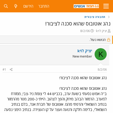
התחבר
הירשם
תחבורה ציבורית
נהג אוטובוס שהוא סכנה לציבור!
פ
פ
kיציק לוי
8/2/06
ו
ו
ת
הנושא נעול.
ר
ח
ס
ה
ם
kיציק לוי
K
נ
ב
New member
ו
ת
ש
א
א
ר
#1
8/2/06
י
ך
נהג אוטובוס שהוא סכנה לציבור!
נהג אוטובוס שהוא סכנה לציבור!
ב"ה אמש נסעתי בשעת ערב, בכביש 44 לי צומת ניר-צבי, ממזרח
למערב. הרמזור הבהב מירוק והפך לצהוב. הייתי כ-200 מטר מהרמזור
בנתיב השמאלי והרפתי מהגז. אוטובוס של חברת אגד, בלם בנתיב
השמאלי, בלימה חלקה ורגועה ועצר על קו העצירה. בנתיב הימני נסעה