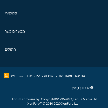
סלולארי
מבשלים כשר
חתולים
צור קשר
תקנון הפורום
מדיניות פרטיות
עזרה
עמוד ראשי
עברית (he_IL)
Forum software by
Copyright©1996-2021,Tapuz Media Ltd.
®
XenForo
© 2010-2020 XenForo Ltd.