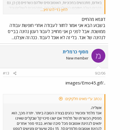
באדום, מתנגשים במכוניות, האוטובוסים שלהם נשרפים (כן כן, גם
דברים כאלה
ייתכנו
כרשלנות של נהג), מתהפכים לשוליים וכד'.
לחץ כדי להרחיב...
באגד הדברים הללו קורים גם כן, אני לא עיוור, אך במספרים
נמוכים עשרות מונים.
דוגמא מהחיים
בשבוע הבא אני אמור לחזור לעבודה אחרי חופשת עבודה
ממושכת. אבל לפני כן אני מחוייב לעבור רענון נהיגה בבי"ס
לנהיגה של אגד. בלי זה לא אוכל לעבוד. ככה זה אצלנו...
מסוף כרמלית
מ
New member
#13
9/2/06
../images/Emo45.gif
נכתב ע"י מאיט חלקיקים:
אשליה.
אגד מלמד ומכשיר נהגים בצורה הטובה ביותר. יתרה מכך, הוא
מפסיק הכשרתו של תלמיד אם ישנו סיכוי קל שבקלים שאינו
יתאים לנהיגת אוטובוס מכל סיבה שהיא. בבתי ספר אחרים
לנהיגת אוטובוס מלמדים 10, 15 ו-20 שיעורים ומגישים לטסט