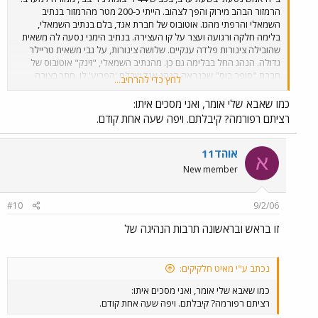
הרמזור הבהב מירוק והפך לצהוב. הייתי כ-200 מטר מהרמזור בנתיב
השמאלי והרפתי מהגז. אוטובוס של חברת אגד, בלם בנתיב השמאלי,
בלימה חלקה ורגועה ועצר על קו העצירה. בנתיב הימני נסעה לה משאית
שהובילה צינורות פלדה ענקיים. שלושה צינורות, על גבי משאית טריילר
גדולה. הנהג החל בבלימה גם כן. מהנתיב השמאלי, "זינק" אוטובוס של
חברת "סופר בוס" שכנראה הנהג אגד שבלם 'הפריע' לו, חתך בצורה
לחץ כדי להרחיב...
פראית מהנתיב שמאל לימין, ועבר באור אדום. נהג המשאית צפר כמשוגע
ובצדק. שנהיה ירוק, נסעתי קצת מהר, בתקווה להספיק לתקל את האוטובוס
כמו שאבא שלי אומר, ואני מסכים איתו:
ברמזור של צומת צריפין, אך כשהגעתי לצומת כפר חב"ד שם פניתי ימינה,
רציתם רפורמה? קיבלתם. ויפה שעה אחת קודם.
ראיתי אותו הרחק הרחק, סמוך לתחנת הדלק 'אלונית' שאחרי הצומת. לא
היה לי כוח להמשיך על מנת לצלם את הנהג / את האוטובוס. אך אתם,
כדאי שתדעו ותדעו להזהר. הנהג הספציפי הזה - ואני איני יודע מי הוא, הוא
אוהד11
א
פשוט סכנה לציבור!
New member
#10
9/2/06
זו בראש ובראשונה תרבות הנהיגה של
נכתב ע"י מאיט חלקיקים:
כמו שאבא שלי אומר, ואני מסכים איתו:
רציתם רפורמה? קיבלתם. ויפה שעה אחת קודם.