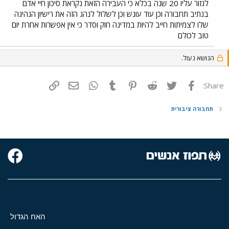
לגזור עליו 20 שנה בכלא כי העבירה הזאת נקראת סיכון חיי אדם
היה לי כוח להמשיך על מנת לצלם את הנהג / את האוטובוס. אך אתם,
בנתיב תחבורה וכן עוד עונש וכן לשלול לנהג הזה את רישיון הנהיגה
כדאי שתדעו ותדעו להזהר. הנהג הספציפי הזה - ואני איני יודע מי הוא, הוא
שלו לצמיתות חייב להיות במדינה חוק וסדר כי אין אפשרות אחרת יום
פשוט סכנה לציבור!
טוב לכולם
הנושא נעול.
פייסבוק
Twitter
Reddit
Pinterest
Tumblr
WhatsApp
דואר אלקטרוני
הוסף קישור
Share:
תחבורה ציבורית
האח הגדול