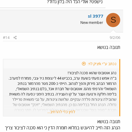
נישפט? אולי הכל היה בלון גדול?
sl 3977
S
New member
#14
9/2/06
תגובה בנושא
נכתב ע"י kיציק לוי:
נהג אוטובוס שהוא סכנה לציבור!
ב"ה אמש נסעתי בשעת ערב, בכביש 44 לי צומת ניר-צבי, ממזרח למערב.
הרמזור הבהב מירוק והפך לצהוב. הייתי כ-200 מטר מהרמזור בנתיב
השמאלי והרפתי מהגז. אוטובוס של חברת אגד, בלם בנתיב השמאלי,
בלימה חלקה ורגועה ועצר על קו העצירה. בנתיב הימני נסעה לה משאית
שהובילה צינורות פלדה ענקיים. שלושה צינורות, על גבי משאית טריילר
גדולה. הנהג החל בבלימה גם כן. מהנתיב השמאלי, "זינק" אוטובוס של
חברת "סופר בוס" שכנראה הנהג אגד שבלם 'הפריע' לו, חתך בצורה
לחץ כדי להרחיב...
פראית מהנתיב שמאל לימין, ועבר באור אדום. נהג המשאית צפר כמשוגע
ובצדק. שנהיה ירוק, נסעתי קצת מהר, בתקווה להספיק לתקל את האוטובוס
תגובה בנושא
ברמזור של צומת צריפין, אך כשהגעתי לצומת כפר חב"ד שם פניתי ימינה,
הנהג הזה חייב להיענש במלוא חומרת הדין כי הוא סכנה לציבור צריך
ראיתי אותו הרחק הרחק, סמוך לתחנת הדלק 'אלונית' שאחרי הצומת. לא