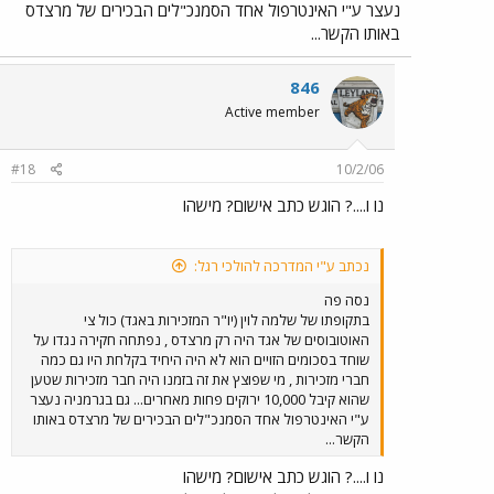
נעצר ע"י האינטרפול אחד הסמנכ"לים הבכירים של מרצדס
באותו הקשר...
846
Active member
#18
10/2/06
נו ו....? הוגש כתב אישום? מישהו
נכתב ע"י המדרכה להולכי רגל:
נסה פה
בתקופתו של שלמה לוין (יו"ר המזכירות באגד) כול צי
האוטובוסים של אגד היה רק מרצדס , נפתחה חקירה נגדו על
שוחד בסכומים הזויים הוא לא היה היחיד בקלחת היו גם כמה
חברי מזכירות , מי שפוצץ את זה בזמנו היה חבר מזכירות שטען
שהוא קיבל 10,000 ירוקים פחות מאחרים... גם בגרמניה נעצר
ע"י האינטרפול אחד הסמנכ"לים הבכירים של מרצדס באותו
הקשר...
נו ו....? הוגש כתב אישום? מישהו