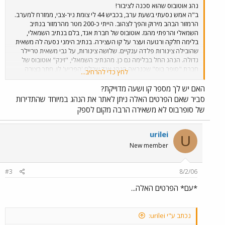
נהג אוטובוס שהוא סכנה לציבור!
ב"ה אמש נסעתי בשעת ערב, בכביש 44 לי צומת ניר-צבי, ממזרח למערב.
הרמזור הבהב מירוק והפך לצהוב. הייתי כ-200 מטר מהרמזור בנתיב
השמאלי והרפתי מהגז. אוטובוס של חברת אגד, בלם בנתיב השמאלי,
בלימה חלקה ורגועה ועצר על קו העצירה. בנתיב הימני נסעה לה משאית
שהובילה צינורות פלדה ענקיים. שלושה צינורות, על גבי משאית טריילר
גדולה. הנהג החל בבלימה גם כן. מהנתיב השמאלי, "זינק" אוטובוס של
חברת "סופר בוס" שכנראה הנהג אגד שבלם 'הפריע' לו, חתך בצורה
לחץ כדי להרחיב...
פראית מהנתיב שמאל לימין, ועבר באור אדום. נהג המשאית צפר כמשוגע
ובצדק. שנהיה ירוק, נסעתי קצת מהר, בתקווה להספיק לתקל את האוטובוס
האם יש לך מספר קו ושעה מדוייקת?
ברמזור של צומת צריפין, אך כשהגעתי לצומת כפר חב"ד שם פניתי ימינה,
סביר שאם הפרטים האלה ניתן לאתר את הנהג במיוחד שהתדירות
ראיתי אותו הרחק הרחק, סמוך לתחנת הדלק 'אלונית' שאחרי הצומת. לא
של סופרבוס לא משאירה הרבה מקום לספק
היה לי כוח להמשיך על מנת לצלם את הנהג / את האוטובוס. אך אתם,
כדאי שתדעו ותדעו להזהר. הנהג הספציפי הזה - ואני איני יודע מי הוא, הוא
פשוט סכנה לציבור!
urilei
U
New member
#3
8/2/06
*עם* הפרטים האלה...
נכתב ע"י urilei: