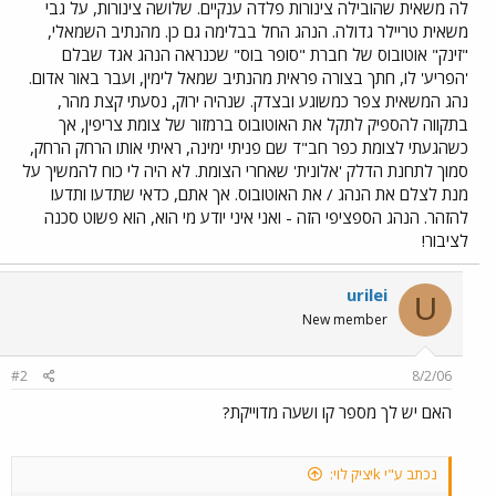
לה משאית שהובילה צינורות פלדה ענקיים. שלושה צינורות, על גבי
משאית טריילר גדולה. הנהג החל בבלימה גם כן. מהנתיב השמאלי,
"זינק" אוטובוס של חברת "סופר בוס" שכנראה הנהג אגד שבלם
'הפריע' לו, חתך בצורה פראית מהנתיב שמאל לימין, ועבר באור אדום.
נהג המשאית צפר כמשוגע ובצדק. שנהיה ירוק, נסעתי קצת מהר,
בתקווה להספיק לתקל את האוטובוס ברמזור של צומת צריפין, אך
כשהגעתי לצומת כפר חב"ד שם פניתי ימינה, ראיתי אותו הרחק הרחק,
סמוך לתחנת הדלק 'אלונית' שאחרי הצומת. לא היה לי כוח להמשיך על
מנת לצלם את הנהג / את האוטובוס. אך אתם, כדאי שתדעו ותדעו
להזהר. הנהג הספציפי הזה - ואני איני יודע מי הוא, הוא פשוט סכנה
לציבור!
urilei
U
New member
#2
8/2/06
האם יש לך מספר קו ושעה מדוייקת?
נכתב ע"י kיציק לוי: