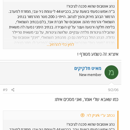
נהג אוטובוס שהוא סכנה לציבור!
ב"ה אמש נסעתי בשעת ערב, בכביש 44 לי צומת ניר-צבי, ממזרח למערב.
הרמזור הבהב מירוק והפך לצהוב. הייתי כ-200 מטר מהרמזור בנתיב
השמאלי והרפתי מהגז. אוטובוס של חברת אגד, בלם בנתיב השמאלי,
בלימה חלקה ורגועה ועצר על קו העצירה. בנתיב הימני נסעה לה משאית
שהובילה צינורות פלדה ענקיים. שלושה צינורות, על גבי משאית טריילר
גדולה. הנהג החל בבלימה גם כן. מהנתיב השמאלי, "זינק" אוטובוס של
חברת "סופר בוס" שכנראה הנהג אגד שבלם 'הפריע' לו, חתך בצורה
לחץ כדי להרחיב...
פראית מהנתיב שמאל לימין, ועבר באור אדום. נהג המשאית צפר כמשוגע
ובצדק. שנהיה ירוק, נסעתי קצת מהר, בתקווה להספיק לתקל את האוטובוס
איציK: זה נשמע מטורף !
ברמזור של צומת צריפין, אך כשהגעתי לצומת כפר חב"ד שם פניתי ימינה,
ראיתי אותו הרחק הרחק, סמוך לתחנת הדלק 'אלונית' שאחרי הצומת. לא
מאיט חלקיקים
היה לי כוח להמשיך על מנת לצלם את הנהג / את האוטובוס. אך אתם,
מ
כדאי שתדעו ותדעו להזהר. הנהג הספציפי הזה - ואני איני יודע מי הוא, הוא
New member
פשוט סכנה לציבור!
#9
9/2/06
כמו שאבא שלי אומר, ואני מסכים איתו:
נכתב ע"י kיציק לוי:
נהג אוטובוס שהוא סכנה לציבור!
ב"ה אמש נסעתי בשעת ערב, בכביש 44 לי צומת ניר-צבי, ממזרח למערב.