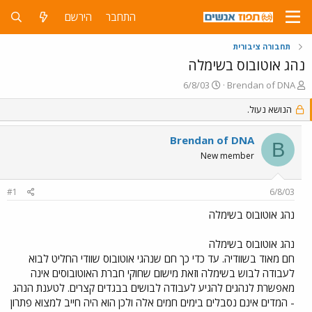
התחבר
הירשם
תחבורה ציבורית
נהג אוטובוס בשימלה
פ
פ
6/8/03
Brendan of DNA
ו
ו
ת
הנושא נעול.
ר
ח
ס
ה
ם
Brendan of DNA
B
נ
ב
New member
ו
ת
ש
א
א
ר
#1
6/8/03
י
ך
נהג אוטובוס בשימלה
נהג אוטובוס בשימלה
חם מאוד בשוודיה. עד כדי כך חם שנהגי אוטובוס שוודי החליט לבוא
לעבודה לבוש בשימלה וזאת מישום שחוקי חברת האוטובוסים אינה
מאפשרת לנהגים להגיע לעבודה לבושים בבגדים קצרים. לטענת הנהג
- המדים אינם נסבלים בימים חמים אלה ולכן הוא היה חייב למצוא פתרון