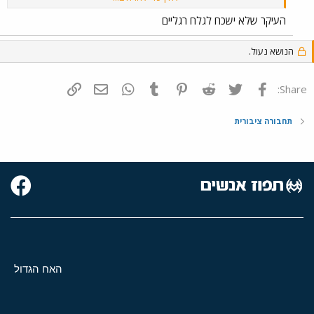
רק חלום וורוד ודאורדורנט היה מצרך מבוקש.
העיקר שלא ישכח לגלח רגליים
הנושא נעול.
פייסבוק
Twitter
Reddit
Pinterest
Tumblr
WhatsApp
דואר אלקטרוני
הוסף קישור
Share:
תחבורה ציבורית
האח הגדול