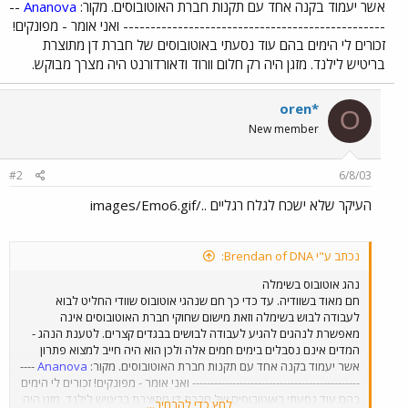
אשר יעמוד בקנה אחד עם תקנות חברת האוטובוסים. מקור:
Ananova
--
------------------------------------------------ ואני אומר - מפונקים!
זכורים לי הימים בהם עוד נסעתי באוטובוסים של חברת דן מתוצרת
בריטיש לילנד. מזגן היה רק חלום וורוד ודאורדורנט היה מצרך מבוקש.
oren*
O
New member
#2
6/8/03
העיקר שלא ישכח לגלח רגליים ../images/Emo6.gif
נכתב ע"י Brendan of DNA:
נהג אוטובוס בשימלה
חם מאוד בשוודיה. עד כדי כך חם שנהגי אוטובוס שוודי החליט לבוא
לעבודה לבוש בשימלה וזאת מישום שחוקי חברת האוטובוסים אינה
מאפשרת לנהגים להגיע לעבודה לבושים בבגדים קצרים. לטענת הנהג -
המדים אינם נסבלים בימים חמים אלה ולכן הוא היה חייב למצוא פתרון
אשר יעמוד בקנה אחד עם תקנות חברת האוטובוסים. מקור:
Ananova
----
---------------------------------------------- ואני אומר - מפונקים! זכורים לי הימים
בהם עוד נסעתי באוטובוסים של חברת דן מתוצרת בריטיש לילנד. מזגן היה
לחץ כדי להרחיב...