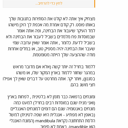
לחץ כדי להרחיב...
אני זוכר שהאבא של חבר של אחי למד להיות רופא
באיטליה כי לא היו לו ציונים גבוהים(שנות ה 80).
מצחיק איך אתה לא קולט את הסתירות בתגובות שלך
עכשיו הוא רופא אא"ג כאן.
באותו פוסט. רק קודם אמרת מה אכפת לך היכן מישהו
למד העיקר שיעבור את הבחינה, ופה אתה אומר
אמור להיות פחות לחץ ללמוד בחו"ל כי ישראל מדינה יותר
שבמוסדות פח מלמדים בשביל לעבור את הבחינה ולא
לחוצה:
בשביל לדעת. כלומר , אתה אומר שאין ערובה שמי
השכ"ד יקר יותר/אין מקומות במעונות.
שעבר את הבחינה יהיה מספיק טוב, או במלים אחרות
מודה שההצעה שלך הייתה מטומטמת.
להתפרנס וללמוד קשה יותר עד בלתי אפשרי.
ללמוד בחו"ל זה יותר קשה (אלא אם מדובר מראש
לפעמים יש לחץ מדיני/ביטחוני.
במהגר שחוזר ללמוד בארץ המקור שלו, או משהו
בסגנון), ויותר יקר. אתה מחרטט על דברים שאין לך אפילו
כמו שאמרת הלימודים קשים יותר כאן ואני מניח שיש בחינות
באמצע ז"א אי אפשר לעבור את כל הלימודים ורק
חצי מושג בהם.
לעשות את הבחינות בסוף יחד עם הרופאים שלמדו בחו"ל.
ומונחים ברפואה כבר מזמן לא בלטינית , לפחות בארץ
(ואני מניח שגם במוסדות רבים בחו"ל) למעט כמה
מונחים באנטומיה שגם הם דומים למונחים האנגליים
אבל כן קורס טיס בגלל הסינון הגדול יש כאלה מוצלחים,וגם
(באופן לא מפתיע - אנגלית היא שפה לטינית) למשל
עם פרוטקציה בלבד אי אפשר להיות טייס,
הלסת התחתונה נקראת mandibula (המונח האנגלי
עדיין צריך לעבור את התהליך המפרך.
הוא mandible). באמת לא סיפור.