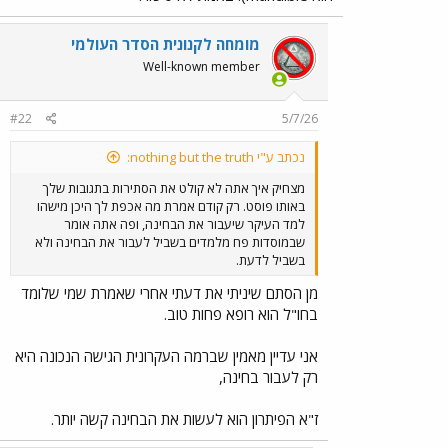
בגלל זה יש לך טייסים מהאליטות במדינות אחרות אבל לא
אצלנו.
מומחה לקנונית הסדר העולמי
Well-known member
מעניין שהמדינה לא ויתרה על איכות הרופאים - אולי כי
הרופאים מטפלים גם באליטות.
#22
5/7/26
נכתב ע"י nothing but the truth:
מצחיק איך אתה לא קולט את הסתירות בתגובות שלך
באותו פוסט. רק קודם אמרת מה אכפת לך היכן מישהו
למד העיקר שיעבור את הבחינה, ופה אתה אומר
שבמוסדות פח מלמדים בשביל לעבור את הבחינה ולא
בשביל לדעת.
מן הסתם שיניתי את דעתי אחרי שאמרת שמי שלומד
בחו"ל הוא רופא פחות טוב.
אני עדיין מאמין שברמה העקרונית הגישה הנכונה היא
רק לעבור בחינה,
ז"א הפיתרון הוא לעשות את הבחינה קשה יותר.