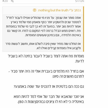
#20
5/7/26
נכתב ע"י nothing but the truth:
אתה סותר את עצמך. על פניו מי שהחליט אפילו לעבור לחו"ל
למספר שנים ולהשקיע יותר כסף ומאמץ ממי שלמד בארץ
אמור להיות טוב יותר. בפועל זה לא כך לגבי מי שלמד במוסדות
פח. רואים ממש הבדל ברמה לפי המקום בו למדו. זה קשור גם
באיכות הלמידה , וגם בסינון שעושים המוסדות.
אז הוחלט שזה מחיר שאין סיבה לשלם אותו, וחשוב לעשות סדר
ולקבוע אילו מוסדות קבילים ואילו לא.
מוסדות פח אתה לומד בשביל לעבור בחינה לא בשביל
לדעת.
אם בחו"ל היו מלמדים בעברית אולי זה היה יותר סביר -
לתרגם מושגים זה סיוט.
גם ככה הם בלטינית אז להכניס עוד שפה באמצע?
אני זוכר שהאבא של חבר של אחי למד להיות רופא
באיטליה כי לא היו לו ציונים גבוהים(שנות ה 80).