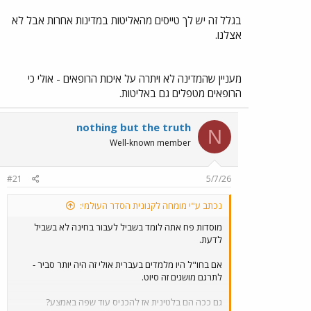
בגלל זה יש לך טייסים מהאליטות במדינות אחרות אבל לא
אצלנו.
מעניין שהמדינה לא ויתרה על איכות הרופאים - אולי כי
הרופאים מטפלים גם באליטות.
nothing but the truth
N
Well-known member
#21
5/7/26
נכתב ע"י מומחה לקנונית הסדר העולמי:
מוסדות פח אתה לומד בשביל לעבור בחינה לא בשביל
לדעת.
אם בחו"ל היו מלמדים בעברית אולי זה היה יותר סביר -
לתרגם מושגים זה סיוט.
גם ככה הם בלטינית אז להכניס עוד שפה באמצע?