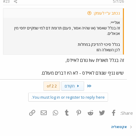
#23
5/7/26
נכתב ע"י לעומק:
אוליייי.
זה בגלל שאסור (או שהיה אסור, פעם) תרומת דם למי שמקיים יחסי מין
אנאלים.
בגלל סיכוי להדיבק במחלות
לכן השאלה הזו
זה בגלל תאורית hiv גורם לאיידס,
שיש נגיף שגורם לאיידס - לא היו דברים מעולם.
First
הקודם
2 of 2
You must log in or register to reply here.
פייסבוק
Twitter
Reddit
Pinterest
Tumblr
WhatsApp
דואר אלקטרוני
הוסף קישור
Share:
אקטואליה