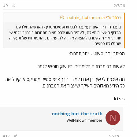
#9
2/7/26
נכתב ע"י nothing but the truth:
בעבר היו רק ראיונות (מעבר לבגרות ופסיכומטרי) - מאז שהתחילו עם
מבדקי האישיות האלה , לעתים האוניברסיטאות מתחרות בינהן ב "למי יש
יותר גדול" מה שגורם להוצאה אדירה למועמדים , והתפתחות של תעשייה
שמגלגלת כספים.
הפיתרון הכי פשוט - יותר תחרות:
לעשות רק מבחנים,הלימודים יהיו שוק חופשי לגמרי.
מה איכפת לי איך בן אדם למד - דרך צ'יפ סטייל מטריקס או קיבל את
כל הידע מאלוהים,העיקר שיעבור את המבחנים.
k.i.s.s
nothing but the truth
N
Well-known member
#17
5/7/26