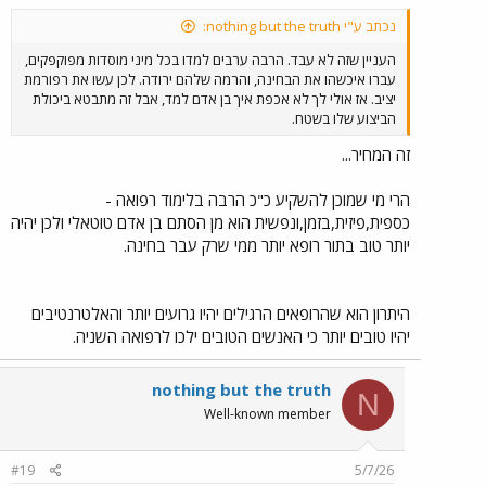
נכתב ע"י nothing but the truth:
העניין שזה לא עבד. הרבה ערבים למדו בכל מיני מוסדות מפוקפקים,
עברו איכשהו את הבחינה, והרמה שלהם ירודה. לכן עשו את רפורמת
יציב. אז אולי לך לא אכפת איך בן אדם למד, אבל זה מתבטא ביכולת
הביצוע שלו בשטח.
זה המחיר...
הרי מי שמוכן להשקיע כ"כ הרבה בלימוד רפואה -
כספית,פיזית,בזמן,ונפשית הוא מן הסתם בן אדם טוטאלי ולכן יהיה
יותר טוב בתור רופא יותר ממי שרק עבר בחינה.
היתרון הוא שהרופאים הרגילים יהיו גרועים יותר והאלטרנטיבים
יהיו טובים יותר כי האנשים הטובים ילכו לרפואה השניה.
nothing but the truth
N
Well-known member
#19
5/7/26