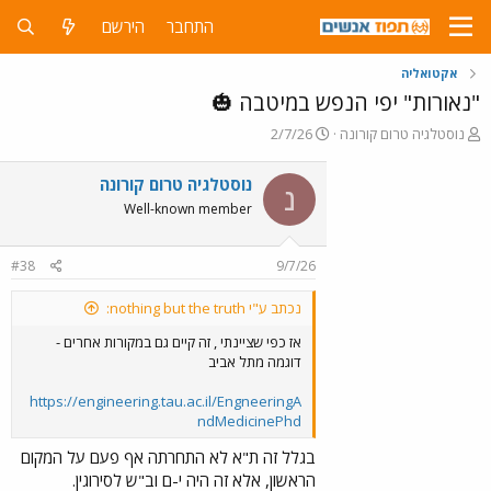
התחבר
הירשם
אקטואליה
"נאורות" יפי הנפש במיטבה 🎃
פ
פ
נוסטלגיה טרום קורונה
2/7/26
ו
ו
ת
ר
נוסטלגיה טרום קורונה
נ
ח
ס
Well-known member
ה
ם
נ
ב
ו
ת
#38
9/7/26
ש
א
א
ר
נכתב ע"י nothing but the truth:
י
ך
אז כפי שציינתי , זה קיים גם במקורות אחרים -
דוגמה מתל אביב
https://engineering.tau.ac.il/EngneeringA
ndMedicinePhd
בגלל זה ת"א לא התחרתה אף פעם על המקום
הראשון, אלא זה היה י-ם וב"ש לסירוגין.