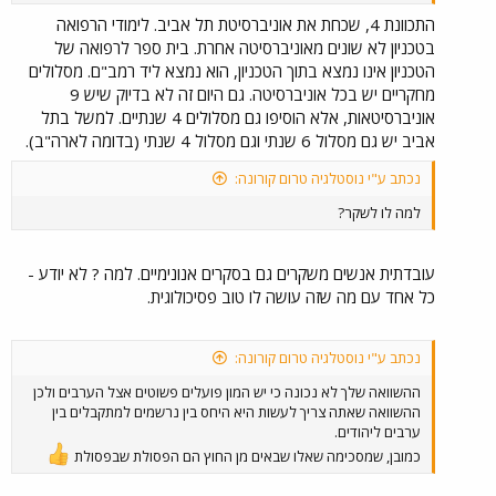
התכוונת 4, שכחת את אוניברסיטת תל אביב. לימודי הרפואה
בטכניון לא שונים מאוניברסיטה אחרת. בית ספר לרפואה של
הטכניון אינו נמצא בתוך הטכניון, הוא נמצא ליד רמב"ם. מסלולים
מחקריים יש בכל אוניברסיטה. גם היום זה לא בדיוק שיש 9
אוניברסיטאות, אלא הוסיפו גם מסלולים 4 שנתיים. למשל בתל
אביב יש גם מסלול 6 שנתי וגם מסלול 4 שנתי (בדומה לארה"ב).
נכתב ע"י נוסטלגיה טרום קורונה:
למה לו לשקר?
עובדתית אנשים משקרים גם בסקרים אנונימיים. למה ? לא יודע -
כל אחד עם מה שזה עושה לו טוב פסיכולוגית.
נכתב ע"י נוסטלגיה טרום קורונה:
ההשוואה שלך לא נכונה כי יש המון פועלים פשוטים אצל הערבים ולכן
ההשוואה שאתה צריך לעשות היא היחס בין נרשמים למתקבלים בין
ערבים ליהודים.
כמובן, שמסכימה שאלו שבאים מן החוץ הם הפסולת שבפסולת