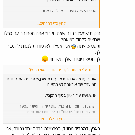
אני יודע שזה כואב לך אבל זה האמת.
לחץ כדי להרחיב...
לא שמעתי באופן כללי אף פעם ו"ברוך השם" חייתי עשרות
היכן תישמע? בביוב שאת חי בו? אתה מסתובב עם כאלו
שנים,שמישהו לא התקבל לרפואה בגלל ראיון
שרוצים ללמוד רפואה?
תישמע, אתה
אני, אפילו, לא טורחת לנסות להסביר
לך.
לך חפש ביוטיוב שלך תשובות
נכתב ע"י מומחה לקנונית הסדר העולמי:
את יודעת מה אני זורם איתך נניח שכן,אז אולי זה היה לטובת
המועמד שהוא באמת לא מתאים,
או שעשה עוד ראיון ובסוף התקבל.
רק שנותר חוסר גדול במקומות לימוד יחסית למספר
המועמדים אז "פתאום" הראיון הוא חשוב ומסנן.
לחץ כדי להרחיב...
בקיצור ראיון זה לא באמת מכשול/לא אמור להיות מכשול ל
99 אחוז מהאנשים שרוצים ללמוד רפואה.
בארץ, להבדיל מחו"ל, הפרטי זה ברמה יותר נמוכה, אני