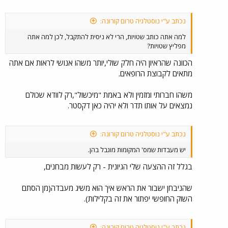
נכתב ע"י נוסטלגיה טרום קורונה:
למה אתה כותב שטויות, הרי לא ניסית להתקבל, לכן למה אתה
מפליץ שטויות?
הכוונה שהראיון היה חלק שולי,יותר משהו אנושי לראות אם אתה
מתאים לקבוצת הרופאים.
משהו חברותי ומזמין ולא באמת "מיכשול",רק לוודא שכולם
נמצאים על אותו תדר ולא יהיה כאן דקסטר.
נכתב ע"י נוסטלגיה טרום קורונה:
יש מעבדות שמס' המקומות מוגבל בהן.
בגלל זה ההצעה שלי הגיונית - רק לעשות מבחנים,
שהניבחן ישבור את הראש איך הוא משיג מעבדה(מן הסתם
השוק החופשי יפתור את זה בקלילות).
נכתב ע"י נוסטלגיה טרום קורונה: