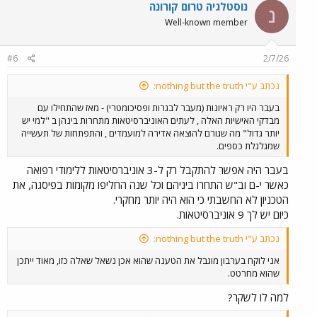
נוסטלגיה טרום קורונה
בחו"ל:
תלוי במדינה. בדרך כלל המסלולים בחו"ל
נ
עולים כ-~70,000 עד ~100,000 ש"ח בשנה, לא
Well-known member
כולל הוצאות מחיה וטיסות
#6
2/7/26
הייתי אומר שיותר לטובתי כי מספר האנשים שהולכים ל
לא
מסובסד
גדול הרבה יותר מפעם,
נכתב ע"י nothing but the truth:
אז אם עושים ממוצע משוקלל יוצא ששכר הלימוד עלה
בעבר היו רק ראיונות (מעבר לבגרות ופסיכומטרי) - מאז שהתחילו עם
משמעותית.
מבדקי האישיות האלה , לעתים האוניברסיטאות מתחרות בינהן ב "למי יש
יותר גדול" מה שגורם להוצאה אדירה למועמדים , והתפתחות של תעשייה
שמגלגלת כספים.
בעבר היה אפשר להתקבל רק ל-3 אוניברסיטאות ללימודי רפואה
כאשר י-ם וב"ש התחרו ביניהם וכל שנה החליפו מקומות בפיסגה, את
הטכניון לא החשבתי כי הוא היה יותר מחקרי.
כיום יש לך 9 אוניברסיטאות.
נכתב ע"י nothing but the truth:
אני לוקח בערבון מוגבל את הטענה שהוא אכן נשאל שאלה כזו, מאוד ייתכן
שהוא מחרטט.
למה לו לשקר?