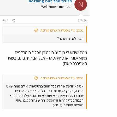
nothing but the truth
N
Well-known member
#34
8/7/26
נכתב ע"י נוסטלגיה טרום קורונה:
תמיד לא היה שונה?
ממה שידוע לי כן. קיימים כמובן מסלולים מחקריים
(MD/Msc, או MD/PhD - אבל הם קיימים גם בשאר
האוניברסיטאות)
נכתב ע"י נוסטלגיה טרום קורונה:
אני לא יודעת איך זה בכל האוניברסיטאות, אולם ממה שאני
מכירה, בארץ יש מבחני כבוד בלימודי רפואה וערבים
שחונכו על רמאויות, לא אתפלא אם הם ינצלו את מבחני
הכבוד בכדי לרמות ולהעתיק, מה שיגרור כמובן שיהיו
רופאים פחות בעלי ידע.