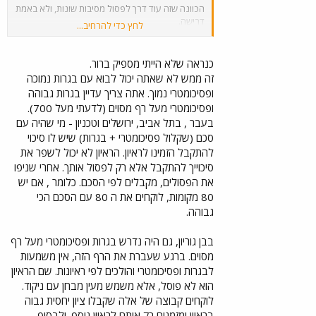
הכוונה שזה עוד דרך לפסול מסיבות שונות, ולא באמת
דרישה.
לחץ כדי להרחיב...
אולי יותר בכיוון של מסורת.
כנראה שלא הייתי מספיק ברור.
מה שהבנתי מדבריך שמי שלא עובר את הראיון יעבור
זה ממש לא שאתה יכול לבוא עם בגרות נמוכה
ראיון הבא - אין כאן איזה סף אבסולוטי כמו שלהגיד יש
ופסיכומטרי נמוך. אתה צריך עדיין בגרות גבוהה
אנשים
ופסיכומטרי מעל רף מסוים (לדעתי מעל 700).
בעבר , בתל אביב, ירושלים וטכניון - מי שהיה עם
טיפשים מידי שלא משנה כמה יתאמצו לא יגיעו
לפסיכומטרי 700 וזה מה שצריך לרפואה.
סכם (שקלול פסיכומטרי + בגרות) שיש לו סיכוי
להתקבל הזמינו לראיון. הראיון לא יכול לשפר את
סיכוייך להתקבל אלא רק לפסול אותך. אחרי שניפו
את הפסולים, מקבלים לפי הסכם. כלומר , אם יש
80 מקומות, לוקחים את ה 80 עם הסכם הכי
גבוהה.
בבן גוריון, גם היה נדרש בגרות ופסיכומטרי מעל רף
מסוים. ברגע שעברת את הרף הזה, אין משמעות
לבגרות ופסיכומטרי והולכים לפי ראיונות. שם הראיון
הוא לא פוסל, אלא משמש מעין מבחן עם ניקוד.
לוקחים קבוצה של אלה שקבלו ציון יחסית גבוה
בראיון ומזמנים רק אותם לראיון נוסף. ולבסוף