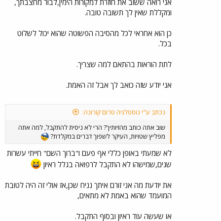
אני רואה ששוב את חוזרת למקורות הימין,לבור מחצבתך,
ומקללת שאין לך תשובה טובה.
כן הוא אחראי לכל מהסיבה הפשוטה שהוא יכול לשלוט
בכל.
לתת הוראות בהתאם למה שצריך.
אני יודע שזה כואב לך אבל זה האמת.
נכתב ע"י נוסטלגיה טרום קורונה:
שוב אתה כותב מהזיותיך? הרי לא ניסית להתקבל, למה אתה
מפליץ שטויות, העיקר לשפוך דברים במקלדת?
לא שמעתי באופן כללי אף פעם ו"ברוך השם" חייתי עשרות
שנים,שמישהו לא התקבל לרפואה בגלל ראיון
את יודעת מה אני זורם איתך נניח שכן,אז אולי זה היה לטובת
המועמד שהוא באמת לא מתאים,
או שעשה עוד ראיון ובסוף התקבל.