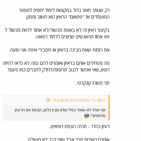
רק שנותר חוסר גדול במקומות לימוד יחסית למספר
המועמדים אז "פתאום" הראיון הוא חשוב ומסנן.
בקיצור ראיון זה לא באמת מכשול/לא אמור להיות מכשול ל
99 אחוז מהאנשים שרוצים ללמוד רפואה.
את רומזת שאת מבינה בראיון אז תסבירי איפה אני טועה.
מה מפחידים אותם בראיון ואומרים להם כמה לא כדאי להיות
רופא,שאי אפשר לגנוב תרופות/לחלק לחברים כמו פעם?
תני משהו קונקרטי.
נכתב ע"י נוסטלגיה טרום קורונה:
אף אחד לא שואל כסיל שלא מבין כלום, הבאת את הרעיון
מהיוטיוב?
רעיון נהדר - תהיה הצפת רופאים.
אומנם האיכות תרד אבל שום דבר לא מושלם.