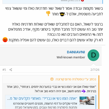
www.ynet.co.il
בשאר מקומות עבודה אסור לשאול שא' חודרניות כאלו ומי ששואל צפוי
לתביעה משפטית, אולם ל-
מותר
ברצוני לשאול, האם גם למחבלים שואלים שאלות חודרניות כאלו?
יותר טוב היו עושים לכל מחבל תחקיר ביטחוני מקיף, אח"כ מתפלאים
למה % הרופאים הערבים הוא כה גבוה?
לא רק שלא עושים להם דברים כאלו, גם עושים להם אפליה מתקנת
DANIAVNI
D
Well-known member
#5
2/7/26
נכתב ע"י נוסטלגיה טרום קורונה:
"אותי שאלו אם אני הומו נשי או גברי במערכות יחסים. ניצחתי", כתב אחד
בציניות.
ממש חשוב, אם יהיה רופא טוב או לא?
"אתה הומו נשי או גברי?": מאחורי הקלעים של מבחני הקבלה הפולשניים והיקרים ברפואה
אלפי שקלים על דמי הרשמה, מכונים חיצוניים שהופרטו
ותחנות סימולציה מורטות עצבים. בזמן שישראל סובלת