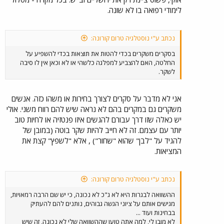
לימודי רפואה בו לא שונה.
נכתב ע"י נוסטלגיה טרום קורונה:
בסקרים משקרים בכדי להטות את תוצאות בכדי להשפיע על
החלטה, האם להצביע למפלגה כלשהי או לא וכאן אין לו סיבה
לשקר.
אני לא מדבר על סקרים לצורך בחירות או משהו כזה. אנשים
משקרים גם במקרים בהם לא נראה שיש להם רווח משני. אולי
יש כאלה שזו דרך עבורם להגשים איזו פנטזיה או לחיות טוב
יותר עם עצמם. זה לא חייב להיות שקר בוטה (במובן של
להגיד על "לבן" שהוא "שחור") , אלא "לשפץ" קצת את
המציאות.
נכתב ע"י נוסטלגיה טרום קורונה:
ההשוואה לבגרות היא לא ג"כ לא נכונה, כי יש שם הרבה רמאויות,
מגישים אותם על ציוני הגשה גבוהים, נותנים להם להעתיק
בבחינות ועוד ...
לא מובן לי, למה אתה טוען שההשוואה שלי לא נכונה, זה שיש