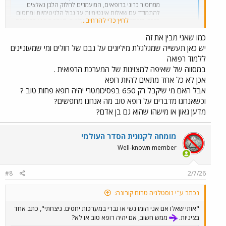
ממחסור כרוני ברופאים, המועמדים לחלוק הלבן נאלצים
להתמודד עם שאלות אינטימיות על גבול הלגיטימיות ומחסום
לחץ כדי להרחיב...
כלכלי מובהק שמדיר אוכלוסיות שלמות. "שלב ראשון בהערכה
– מצב סוציואקונומי", הם מסכמים בייאוש
כמו שאני מבין את זה
www.ynet.co.il
יש כאן תעשייה שמגלגלת מיליונים על גבם של חולים ומי שמעוניינים
בשאר מקומות עבודה אסור לשאול שא' חודרניות כאלו ומי ששואל צפוי
ללמוד רפואה
לתביעה משפטית, אולם ל-
מותר
במסווה של שאיפה למצוינות של המערכת הרפואית .
אכן לא כל אחד מתאים להיות רופא
ברצוני לשאול, האם גם למחבלים שואלים שאלות חודרניות כאלו?
אבל האם מי שיקבל רק 650 בפסיכומטרי יהיה רופא פחות טוב ?
יותר טוב היו עושים לכל מחבל תחקיר ביטחוני מקיף, אח"כ מתפלאים למה
וכשאנחנו מדברים על רופא טוב מה אנחנו מחפשים?
% הרופאים הערבים הוא כה גבוה?
מדען גאון או מישהו שהוא גם בן אדם?
לא רק שלא עושים להם דברים כאלו, גם עושים להם אפליה מתקנת
מומחה לקנונית הסדר העולמי
Well-known member
#8
2/7/26
נכתב ע"י נוסטלגיה טרום קורונה:
"אותי שאלו אם אני הומו נשי או גברי במערכות יחסים. ניצחתי", כתב אחד
בציניות.
ממש חשוב, אם יהיה רופא טוב או לא?