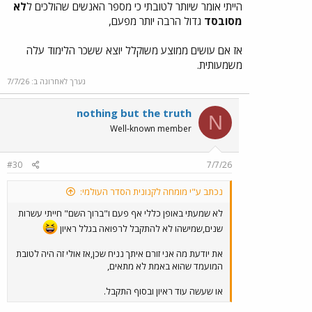
הייתי אומר שיותר לטובתי כי מספר האנשים שהולכים ל
לא
מסובסד
גדול הרבה יותר מפעם,
אז אם עושים ממוצע משוקלל יוצא ששכר הלימוד עלה
משמעותית.
נערך לאחרונה ב:
7/7/26
nothing but the truth
N
Well-known member
#30
7/7/26
נכתב ע"י מומחה לקנונית הסדר העולמי:
לא שמעתי באופן כללי אף פעם ו"ברוך השם" חייתי עשרות
שנים,שמישהו לא להתקבל לרפואה בגלל ראיון
את יודעת מה אני זורם איתך נניח שכן,אז אולי זה היה לטובת
המועמד שהוא באמת לא מתאים,
או שעשה עוד ראיון ובסוף התקבל.