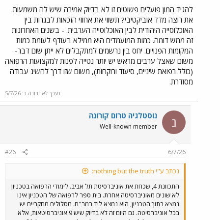
להגיד המון פועלים פשוטים זו לא בדיוק אמירה שיש לה משמעות.
את רוצה מדד אוביקטיבי? תשווי את אחוזי הזכאות לבגרות בין
האוכלוסייה היהודית לבין האוכלוסייה הערבית. - בשנים האחרונות
זה ממש דומה. כמות המועמדים היא ממילא בעודף לעומת כמות
המקומות הפנויים. יחס בין נרשמים למתקבלים לא ייתן שום דבר-
משום שאצל ערבים מראש יש יותר נטייה לפנות למקצועות הרפואה
(כולל רפואת שיניים, סיעוד ורוקחות), משום שזו דרך להשיג עבודה
מסודרת.
נערך לאחרונה ב:
5/7/26
נוסטלגיה טרום קורונה
נ
Well-known member
#26
6/7/26
נכתב ע"י nothing but the truth:
התכוונת 4, שכחת את אוניברסיטת תל אביב. לימודי הרפואה בטכניון
לא שונים מאוניברסיטה אחרת. בית ספר לרפואה של הטכניון אינו
נמצא בתוך הטכניון, הוא נמצא ליד רמב"ם. מסלולים מחקריים יש
בכל אוניברסיטה. גם היום זה לא בדיוק שיש 9 אוניברסיטאות, אלא