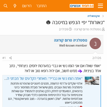
התחבר
הירשם
אקטואליה
"נאורות" יפי הנפש במיטבה 🎃
פ
פ
נוסטלגיה טרום קורונה
2/7/26
ו
ו
ת
ר
נוסטלגיה טרום קורונה
נ
ח
ס
Well-known member
ה
ם
נ
ב
ו
ת
#1
2/7/26
ש
א
א
ר
"אותי שאלו אם אני הומו נשי או גברי במערכות יחסים. ניצחתי", כתב
י
אחד בציניות.
ממש חשוב, אם יהיה רופא טוב או לא?
ך
"אתה הומו נשי או גברי?": מאחורי הקלעים של מבחני הקבלה הפולשניים והיקרים ברפואה
אלפי שקלים על דמי הרשמה, מכונים חיצוניים שהופרטו ותחנות
סימולציה מורטות עצבים. בזמן שישראל סובלת ממחסור כרוני
ברופאים, המועמדים לחלוק הלבן נאלצים להתמודד עם שאלות
אינטימיות על גבול הלגיטימיות ומחסום כלכלי מובהק שמדיר
אוכלוסיות שלמות. "שלב ראשון בהערכה – מצב סוציואקונומי", הם
מסכמים בייאוש