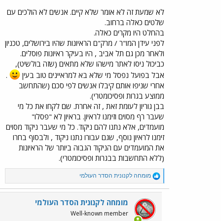
לא שמעת זה לא אומר שלא קיים. אנשים לא הולכים עם
שלטים כאלה ברחוב.
בהחלט היו מקרים כאלה.
לפני עידן המו"ר / מרק"ם הראיונות שהיו בירושלים, טכניון
ולאחר מכן גם תל אביב , היו בעיקר ראיונות פוסלים.
כביכול ניסו לאתר מישהו שלא מתאים (שזה בולשיט),
אבל בפועל נפסל מי שלא בא למראיינים טוב בעין
.
אחרי שניפו אותם קיבלו אנשים לפי סכם (שהתחשב
ממוצע בגרות ופסיכומטרי).
בבן גוריון לעומת זאת , זה אחרת. שם לקחו את כל מי
שעבר רף מסוים וזימנו לראיון. בראיון לא "פסלו"
מועמדים, אלא נתנו להם ניקוד. כל מי שעבר ניקוד מסוים
זימנו לראיון נוסף, שגם עבורו נתנו ניקוד , ולבסוף בחרו
את המועמדים עם הניקוד הגבוה ביותר של הראיונות
(ללא התחשבות בבגרות ופסיכומטרי).
R
מומחה לקנונית הסדר העולמי
e
a
c
מומחה לקנונית הסדר העולמי
t
Well-known member
i