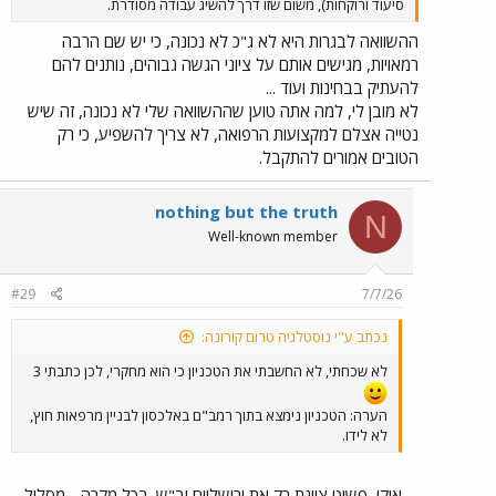
סיעוד ורוקחות), משום שזו דרך להשיג עבודה מסודרת.
ההשוואה לבגרות היא לא ג"כ לא נכונה, כי יש שם הרבה
רמאויות, מגישים אותם על ציוני הגשה גבוהים, נותנים להם
להעתיק בבחינות ועוד ...
לא מובן לי, למה אתה טוען שההשוואה שלי לא נכונה, זה שיש
נטייה אצלם למקצועות הרפואה, לא צריך להשפיע, כי רק
הטובים אמורים להתקבל.
nothing but the truth
N
Well-known member
#29
7/7/26
נכתב ע"י נוסטלגיה טרום קורונה:
לא שכחתי, לא החשבתי את הטכניון כי הוא מחקרי, לכן כתבתי 3
הערה: הטכניון נימצא בתוך רמב"ם באלכסון לבניין מרפאות חוץ,
לא לידו.
אוקי, פשוט ציינת רק את ירושליים וב"ש. בכל מקרה - מסלול