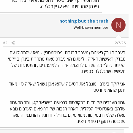
התייחסתי רק לאויברסיטאות הטובות ולא לזבלה כמו
את רומזת שאת מבינה בראיון אז תסבירי איפה אני טועה.
רייכמן שמבחינתי היא עדיין מכללה.
מה מפחידים אותם בראיון ואומרים להם כמה לא כדאי
להיות רופא,שאי אפשר לגנוב תרופות/לחלק לחברים כמו
nothing but the truth
N
פעם?
Well-known member
תני משהו קונקרטי.
#2
2/7/26
רעיון נהדר - תהיה הצפת רופאים.
בעבר היו רק ראיונות (מעבר לבגרות ופסיכומטרי) - מאז שהתחילו עם
מבדקי האישיות האלה , לעתים האוניברסיטאות מתחרות בינהן ב "למי
אומנם האיכות תרד אבל שום דבר לא מושלם.
יש יותר גדול" מה שגורם להוצאה אדירה למועמדים , והתפתחות של
תעשייה שמגלגלת כספים.
חצי אמת:
אני לוקח בערבון מוגבל את הטענה שהוא אכן נשאל שאלה כזו, מאוד
ייתכן שהוא מחרטט.
באוניברסיטאות הציבוריות (המסובסדות):
שכר הלימוד נמוך. הוא עומד כיום על כ- ~12,000
אחוז הערבים שלומדים בפקולטות לרפואה בישראל קטן יותר מהאחוז
עד ~16,239 ש"ח בשנה. שכר זה צמוד למדד
שלהם באוכלוסייה הכללית. האחוז הגבוה של הרופאים הערבים נובע
המחירים לצרכן.
באוניברסיטאות הפרטיות:
העלויות גבוהות
מאלה שלמדו במקומות מפוקפקים בחו"ל - והחגיגה הזו נגמרה מאז
משמעותית. לדוגמה, בבית הספר לרפואה של
שנכנסה לתוקף רפורמת יציב.
אוניברסיטת רייכמן, שכר הלימוד מגיע לכ-~90,000
ש"ח בשנה.