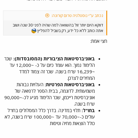
נכתב ע"י נוסטלגיה טרום קורונה:
דווקא היום יותר זול בהשוואה למה שהיה לפני 30 שנה ושוב
אתה כותב ללא כל ידע, רק בשביל להפליץ
חצי אמת:
באוניברסיטאות הציבוריות (המסובסדות):
שכר
הלימוד נמוך. הוא עומד כיום על כ- ~12,000 עד
~16,239 ש"ח בשנה. שכר זה צמוד למדד
המחירים לצרכן.
באוניברסיטאות הפרטיות:
העלויות גבוהות
משמעותית. לדוגמה, בבית הספר לרפואה של
אוניברסיטת רייכמן, שכר הלימוד מגיע לכ-~90,000
ש"ח בשנה.
בחו"ל:
תלוי במדינה. בדרך כלל המסלולים בחו"ל
עולים כ-~70,000 עד ~100,000 ש"ח בשנה, לא
כולל הוצאות מחיה וטיסות