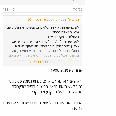
o
n
#31
7/7/26
s
:
נכתב ע"י nothing but the truth:
לא שמעת זה לא אומר שלא קיים. אנשים לא הולכים עם
שלטים כאלה ברחוב.
בהחלט היו מקרים כאלה.
לפני עידן המו"ר / מרק"ם הראיונות שהיו בירושלים,
טכניון ולאחר מכן גם תל אביב , היו בעיקר ראיונות
פוסלים. כביכול ניסו לאתר מישהו שלא מתאים (שזה
בולשיט), אבל בפועל נפסל מי שלא בא למראיינים טוב
בעין
. אחרי שניפו אותם קיבלו אנשים לפי סכם
לחץ כדי להרחיב...
(שהתחשב ממוצע בגרות ופסיכומטרי).
אז זה לא ממש פסילה,
בבן גוריון לעומת זאת , זה אחרת. שם לקחו את כל מי
שעבר רף מסוים וזימנו לראיון. בראיון לא "פסלו"
מועמדים, אלא נתנו להם ניקוד. כל מי שעבר ניקוד
ז"א שאני לא יכול לבוא עם בגרות נמוכה פסיכמוטרי
מסוים זימנו לראיון נוסף, שגם עבורו נתנו ניקוד , ולבסוף
נמוך,לעשות את הראיון הכי טוב בחיים שלי(כולם
בחרו את המועמדים עם הניקוד הגבוה ביותר של
מתאהבים בי על המקום) ולהתקבל...
הראיונות (ללא התחשבות בבגרות ופסיכומטרי).
הכוונה שזה עוד דרך לפסול מסיבות שונות, ולא באמת
דרישה.