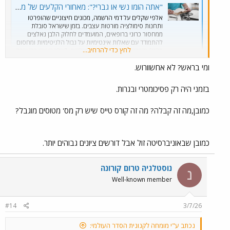
"אתה הומו נשי או גברי?": מאחורי הקלעים של מבחני הקבלה הפולשניים והיקרים ברפואה
אלפי שקלים על דמי הרשמה, מכונים חיצוניים שהופרטו
ותחנות סימולציה מורטות עצבים. בזמן שישראל סובלת
ממחסור כרוני ברופאים, המועמדים לחלוק הלבן נאלצים
להתמודד עם שאלות אינטימיות על גבול הלגיטימיות ומחסום
לחץ כדי להרחיב...
כלכלי מובהק שמדיר אוכלוסיות שלמות. "שלב ראשון בהערכה
– מצב סוציואקונומי", הם מסכמים בייאוש
ומי בראש? לא אחשוורוש.
www.ynet.co.il
בשאר מקומות עבודה אסור לשאול שא' חודרניות כאלו ומי ששואל צפוי
בזמני היה רק פסיכומטרי ובגרות.
לתביעה משפטית, אולם ל-
מותר
כמובן,מה זה קבלה? מה זה קורס טייס שיש רק מס' מטוסים מוגבל?
ברצוני לשאול, האם גם למחבלים שואלים שאלות חודרניות כאלו?
יותר טוב היו עושים לכל מחבל תחקיר ביטחוני מקיף, אח"כ מתפלאים למה
% הרופאים הערבים הוא כה גבוה?
כמובן שבאוניברסיטה זול אבל דורשים ציונים גבוהים יותר.
לא רק שלא עושים להם דברים כאלו, גם עושים להם אפליה מתקנת
נוסטלגיה טרום קורונה
נ
Well-known member
#14
3/7/26
נכתב ע"י מומחה לקנונית הסדר העולמי: