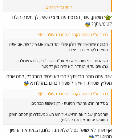
לחץ כדי להרחיב...
כיפה אדומה - חשיפת זאבים המתחזים לסבתות - נתניהו: בישראל שולטת ממשלת סתרים חשאית
נתניהו: בישראל שולטת ממשלת סתרים חשאית אנשים שפגשו
מושתן, שוב, הכנסת את
ביבי
כשאין לך מענה הולם
את בנימין נתניהו במעונו הרשמי בחודשים האחרונים שמעו ממנו
לטיפשותך?
הרצאות ליליות ארוכות ומפורטות, שכמו נלקחו מתסריט
קונספירטיבי של אוליבר סטון. ראש הממשלה הסביר להם שהוא
נכתב ע"י מומחה לקנונית הסדר העולמי:
אמנם נבחר למשול פעם אחר פעם, אלא שבפועל שולט במדינה
כוח נסתר, "דיפ סטייט", כלשונו. "אין
הכוונה שהראיון היה חלק שולי,יותר משהו אנושי לראות אם אתה
sites.google.com
מתאים לקבוצת הרופאים.
משהו חברותי ומזמין ולא באמת "מיכשול",רק לוודא שכולם
נמצאים על אותו תדר ולא יהיה כאן דקסטר.
שוב אתה כותב מהזיותיך? הרי לא ניסית להתקבל, למה אתה
מפליץ שטויות, העיקר לשפוך דברים במקלדת?
נכתב ע"י מומחה לקנונית הסדר העולמי:
בגלל זה ההצעה שלי הגיונית - רק לעשות מבחנים,
שהניבחן ישבור את הראש איך הוא משיג מעבדה(מן הסתם השוק
החופשי יפתור את זה בקלילות).
אף אחד לא שואל כסיל שלא מבין כלום, הבאת את הרעיון
מהיוטיוב?