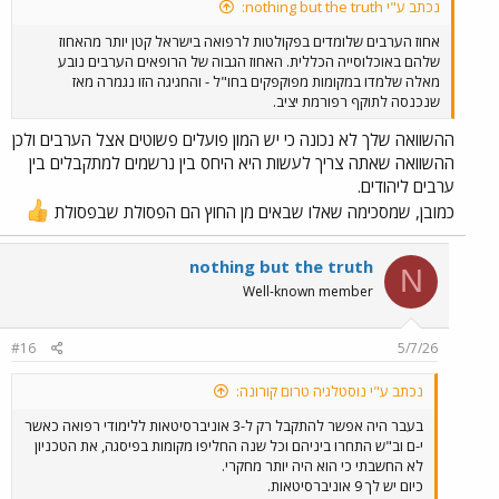
נכתב ע"י nothing but the truth:
אחוז הערבים שלומדים בפקולטות לרפואה בישראל קטן יותר מהאחוז
שלהם באוכלוסייה הכללית. האחוז הגבוה של הרופאים הערבים נובע
מאלה שלמדו במקומות מפוקפקים בחו"ל - והחגיגה הזו נגמרה מאז
שנכנסה לתוקף רפורמת יציב.
ההשוואה שלך לא נכונה כי יש המון פועלים פשוטים אצל הערבים ולכן
ההשוואה שאתה צריך לעשות היא היחס בין נרשמים למתקבלים בין
ערבים ליהודים.
כמובן, שמסכימה שאלו שבאים מן החוץ הם הפסולת שבפסולת
nothing but the truth
N
Well-known member
#16
5/7/26
נכתב ע"י נוסטלגיה טרום קורונה:
בעבר היה אפשר להתקבל רק ל-3 אוניברסיטאות ללימודי רפואה כאשר
י-ם וב"ש התחרו ביניהם וכל שנה החליפו מקומות בפיסגה, את הטכניון
לא החשבתי כי הוא היה יותר מחקרי.
כיום יש לך 9 אוניברסיטאות.