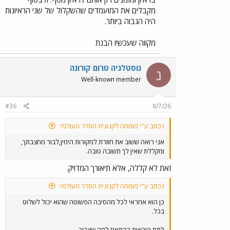
מקבלים את המועמדים שהשקלול של שני הראיונות
היה הגבוה ביותר.
מקווה שעכשיו הבנת
נוסטלגיה טרום קורונה
נ
Well-known member
#36
8/7/26
נכתב ע"י מומחה לקנונית הסדר העולמי:
אני רואה ששוב את חוזרת למקורות הימין,לבור מחצבתך,
ומקללת שאין לך תשובה טובה.
זאת לא קללה, אלא תיאורך המדויק.
נכתב ע"י מומחה לקנונית הסדר העולמי:
כן הוא אחראי לכל מהסיבה הפשוטה שהוא יכול לשלוט
בכל.
לתת הוראות בהתאם למה שצריך.