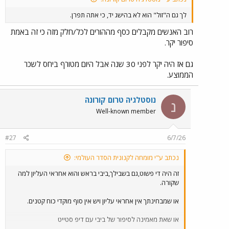
לך גם ה"זול" הוא לא בהישג יד, כי אתה תפרן.
רוב האנשים מקבלים כסף מההורים לכל/חלק מזה כי זה באמת
סיפור יקר.
גם אז היה יקר לפני 30 שנה אבל היום מטורף ביחס לשכר
הממוצע.
נוסטלגיה טרום קורונה
נ
Well-known member
#27
6/7/26
נכתב ע"י מומחה לקנונית הסדר העולמי:
זה היה די פשוט,גם בשבילך,ביבי בראש והוא אחראי העליון למה
שקורה.
או שמבחינתך אין אחראי עליון ויש אין סוף מוקדי כוח קטנים.
או שאת מאמינה לסיפור של ביבי עם דיפ סטייט