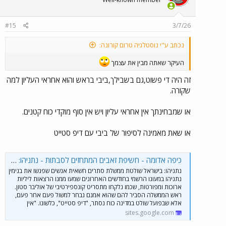
#15
3/7/26
נכתב ע"י נוסטלגיה טרום קורונה:
העיקר שאתה מבין את עצמך
זה היה די פשוט,גם בשבילך,ביבי בראש והוא אחראי העליון למה
שקורה.
או שמבחינתך אין אחראי עליון ויש אין סוף מוקדי כוח קטנים.
או שאת מאמינה לסיפור של ביבי עם דיפ סטייט
כיפה אדומה - חשיפת זאבים המתחזים לסבתות - נתניהו: בישראל שולטת ממשלת סתרים חשאית
נתניהו: בישראל שולטת ממשלת סתרים חשאית אנשים שפגשו את בנימין
נתניהו במעונו הרשמי בחודשים האחרונים שמעו ממנו הרצאות ליליות
ארוכות ומפורטות, שכמו נלקחו מתסריט קונספירטיבי של אוליבר סטון.
ראש הממשלה הסביר להם שהוא אמנם נבחר למשול פעם אחר פעם,
אלא שבפועל שולט במדינה כוח נסתר, "דיפ סטייט", כלשונו. "אין
sites.google.com