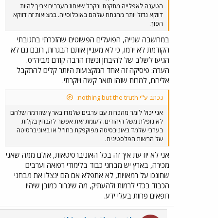
הטענה לאפלייה מתקנת ונקבל שאחוז הערבים צריך להיות
דווקא גדול יותר מהנתח שלהם באוכלוסייה. במציאות זה דווקא
הפוך.
במחשבה שנייה, הפועלים הפשוטים שהזכרתי בתגובתי
הקודמת לא ירמו, כי לא מעניין אותם הבגרות, רובם גם לא
הגיעו לשלב של להיבחן ונשרו הרבה קודם מביה"ס.
הערה: פיסיקה זה אחד המקצועות היותר קלים להתקבל
אליהם, למרות שזהו תואר קשה ויוקרתי.
נכתב ע"י nothing but the truth:
אני יכול לומר מהכרות עם ערבים שלמדו בארץ שהרמה שלהם
לא נופלת משל היהודים. לעומת זאת אפשר להבחין בקלות
בערבי שלמד באוניבסיטה מפוקפקת בחו"ל או באוניברסיטה
של הרשות הפלסטינית.
אני לא יודעת איך זה בכל האוניברסיטאות, אולם ממה שאני
מכירה, בארץ יש מבחני כבוד בלימודי רפואה וערבים
שחונכו על רמאויות, לא אתפלא אם הם ינצלו את מבחני
הכבוד בכדי לרמות ולהעתיק, מה שיגרור כמובן שיהיו
רופאים פחות בעלי ידע.