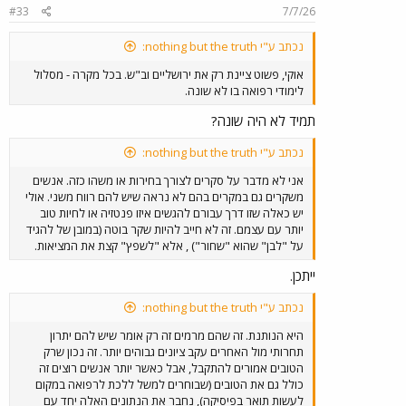
#33
7/7/26
נכתב ע"י nothing but the truth:
אוקי, פשוט ציינת רק את ירושליים וב"ש. בכל מקרה - מסלול
לימודי רפואה בו לא שונה.
תמיד לא היה שונה?
נכתב ע"י nothing but the truth:
אני לא מדבר על סקרים לצורך בחירות או משהו כזה. אנשים
משקרים גם במקרים בהם לא נראה שיש להם רווח משני. אולי
יש כאלה שזו דרך עבורם להגשים איזו פנטזיה או לחיות טוב
יותר עם עצמם. זה לא חייב להיות שקר בוטה (במובן של להגיד
על "לבן" שהוא "שחור") , אלא "לשפץ" קצת את המציאות.
ייתכן.
נכתב ע"י nothing but the truth:
היא הנותנת. זה שהם מרמים זה רק אומר שיש להם יתרון
תחרותי מול האחרים עקב ציונים גבוהים יותר. זה נכון שרק
הטובים אמורים להתקבל, אבל כאשר יותר אנשים רוצים זה
כולל גם את הטובים (שבוחרים למשל ללכת לרפואה במקום
לעשות תואר בפיסיקה), נחבר את הנתונים האלה יחד עם