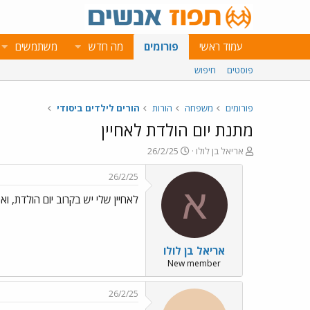
עמוד ראשי
פורומים
מה חדש
משתמשים
פוסטים
חיפוש
פורומים
משפחה
הורות
הורים לילדים ביסודי
מתנת יום הולדת לאחיין
פ
פ
אריאל בן לולו
26/2/25
ו
ו
ת
ר
26/2/25
ח
ס
א
לאחיין שלי יש בקרוב יום הולדת, ו
ה
ם
נ
ב
ו
ת
ש
א
אריאל בן לולו
א
ר
י
New member
ך
26/2/25