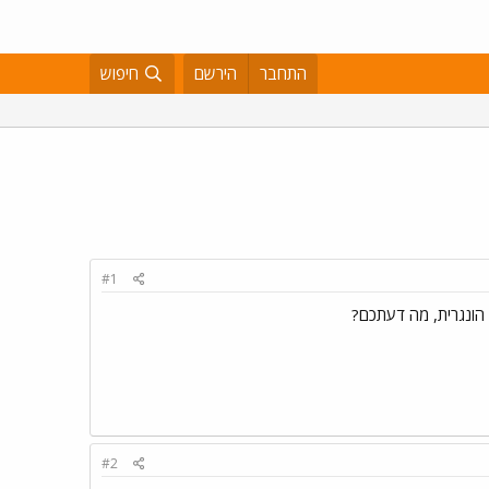
התחבר
הירשם
חיפוש
#1
 הונגרית, מה דעתכם?
#2