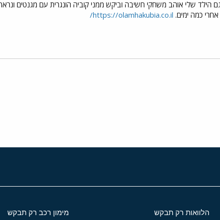
, גם הילד שלי אוהב משחקי חשיבה וביקש ממני קוביה הונגרית עם מגנטים ונר
 אחרי כמה ימים.
https://olamhakubia.co.il/
י
שור
הלוואות רק תבקש
מימון רכב רק תבקש