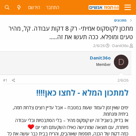
התחבר
הירשם
מתכונים
מתכון לקוסקוס אמיתי- רק 8 דקות עבודה. קל, מהיר
טעים ומופלא. ככה תעשו את זה…..
פ
פ
2/6/26
Danit36o
ו
ו
ת
ר
Danit36o
D
ח
ס
Member
ה
ם
נ
ב
ו
ת
#1
2/6/26
ש
א
א
ר
למתכון המלא - לחצו כאן!!!!
י
ך
ימים שאין זמן לעמוד שעות במטבח – אבל עדיין רוצים צלחת חמה,
ביתית ומנחמת.
אז בדיוק בשביל זה יש קוסקוס מהיר – בלי הסתבכויות ובלי עבודה
מיותרת, עם תוצאה שמרגישה כאילו השקעתם חצי יום
כמה דקות של הכנה, תוספות שאוהבים, והריח בבית כבר עושה את כל