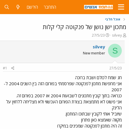
התחבר
הירשם
אוכל חלבי
מתכון ישן נושן של פנקוטה קלי קלות
פ
פ
27/5/23
silvey
ו
ו
ת
ר
silvey
S
ח
ס
New member
ה
ם
נ
ב
ו
ת
#1
27/5/23
ש
א
א
ר
חג שמח לכולם ושבת ברוכה
י
אני מחפשת מתכון לפנקוטה שפרסמתי בפורום הזה בין השנים 2004 ל-
ך
2007
כנראה בתוך קובץ מתכונים לשבועות 2004 או 2007 בפורום זה.
אני פשוט לא מתמצאת בצורת הפורום העכשווי ולא מצליחה ללחוץ על
הלינק
שיוביל אותי לקובץ שבתוכו המתכון.
מקווה שאמצא כאן פתרון
זה היה מתכון לפנקוטה שמכינים במיקרו