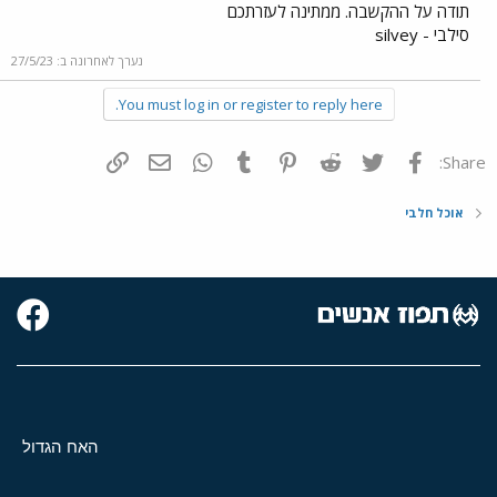
תודה על ההקשבה. ממתינה לעזרתכם
סילבי - silvey
נערך לאחרונה ב:
27/5/23
You must log in or register to reply here.
פייסבוק
Twitter
Reddit
Pinterest
Tumblr
WhatsApp
דואר אלקטרוני
הוסף קישור
Share:
אוכל חלבי
האח הגדול