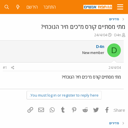
התחבר
הירשם
סדירים
מתי מסתיים קורס מ"כים חיר הנוכחי?
פ
פ
24/4/04
D4n
ו
ו
ת
ר
D4n
D
ח
ס
New member
ה
ם
נ
ב
ו
ת
#1
24/4/04
ש
א
א
ר
מתי מסתיים קורס מ"כים חיר הנוכחי?
י
ך
You must log in or register to reply here.
פייסבוק
Twitter
Reddit
Pinterest
Tumblr
WhatsApp
דואר אלקטרוני
הוסף קישור
Share:
סדירים