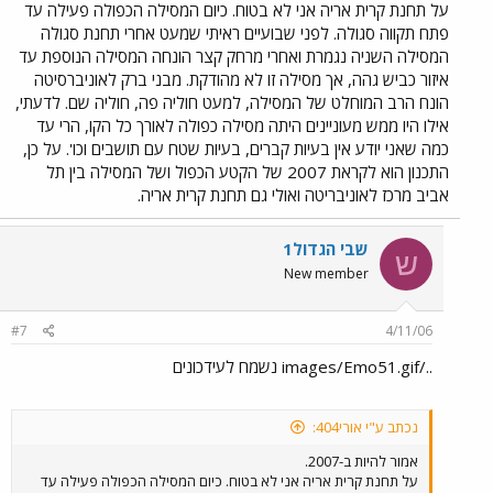
על תחנת קרית אריה אני לא בטוח. כיום המסילה הכפולה פעילה עד
פתח תקווה סגולה. לפני שבועיים ראיתי שמעט אחרי תחנת סגולה
המסילה השניה נגמרת ואחרי מרחק קצר הונחה המסילה הנוספת עד
איזור כביש גהה, אך מסילה זו לא מהודקת. מבני ברק לאוניברסיטה
הונח הרב המוחלט של המסילה, למעט חוליה פה, חוליה שם. לדעתי,
אילו היו ממש מעוניינים היתה מסילה כפולה לאורך כל הקו, הרי עד
כמה שאני יודע אין בעיות קברים, בעיות שטח עם תושבים וכו'. על כן,
התכנון הוא לקראת 2007 של הקטע הכפול ושל המסילה בין תל
אביב מרכז לאוניבריטה ואולי גם תחנת קרית אריה.
שבי הגדול1
ש
New member
#7
4/11/06
../images/Emo51.gif נשמח לעידכונים
נכתב ע"י אורי404:
אמור להיות ב-2007.
על תחנת קרית אריה אני לא בטוח. כיום המסילה הכפולה פעילה עד