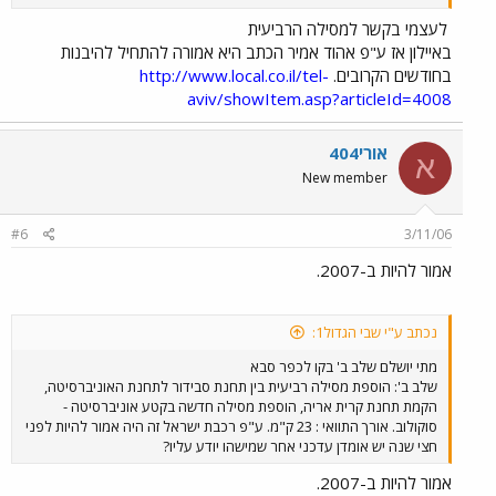
לעצמי בקשר למסילה הרביעית
באיילון אז ע"פ אהוד אמיר הכתב היא אמורה להתחיל להיבנות
בחודשים הקרובים.
http://www.local.co.il/tel-
aviv/showItem.asp?articleId=4008
אורי404
א
New member
#6
3/11/06
אמור להיות ב-2007.
נכתב ע"י שבי הגדול1:
מתי יושלם שלב ב' בקו לכפר סבא
שלב ב': הוספת מסילה רביעית בין תחנת סבידור לתחנת האוניברסיטה,
הקמת תחנת קרית אריה, הוספת מסילה חדשה בקטע אוניברסיטה -
סוקולוב. אורך התוואי : 23 ק"מ. ע"פ רכבת ישראל זה היה אמור להיות לפני
חצי שנה יש אומדן עדכני אחר שמישהו יודע עליו?
אמור להיות ב-2007.