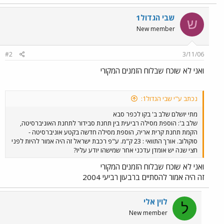
שבי הגדול1
ש
New member
#2
3/11/06
ואני לא שוכח שבלוח הזמנים המקורי
נכתב ע"י שבי הגדול1:
מתי יושלם שלב ב' בקו לכפר סבא
שלב ב': הוספת מסילה רביעית בין תחנת סבידור לתחנת האוניברסיטה,
הקמת תחנת קרית אריה, הוספת מסילה חדשה בקטע אוניברסיטה -
סוקולוב. אורך התוואי : 23 ק"מ. ע"פ רכבת ישראל זה היה אמור להיות לפני
חצי שנה יש אומדן עדכני אחר שמישהו יודע עליו?
ואני לא שוכח שבלוח הזמנים המקורי
זה היה אמור להסתיים ברבעון רביעי 2004
לוין אלי
ל
New member