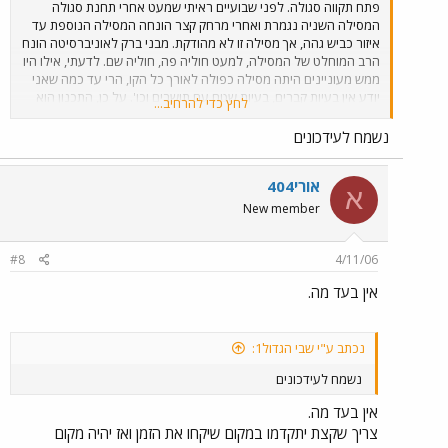
פתח תקווה סגולה. לפני שבועיים ראיתי שמעט אחרי תחנת סגולה
המסילה השניה נגמרת ואחרי מרחק קצר הונחה המסילה הנוספת עד
איזור כביש גהה, אך מסילה זו לא מהודקת. מבני ברק לאוניברסיטה הונח
הרב המוחלט של המסילה, למעט חוליה פה, חוליה שם. לדעתי, אילו היו
ממש מעוניינים היתה מסילה כפולה לאורך כל הקו, הרי עד כמה שאני
יודע אין בעיות קברים, בעיות שטח עם תושבים וכו'. על כן, התכנון הוא
לחץ כדי להרחיב...
לקראת 2007 של הקטע הכפול ושל המסילה בין תל אביב מרכז
לאוניבריטה ואולי גם תחנת קרית אריה.
נשמח לעידכונים
אורי404
א
New member
#8
4/11/06
אין בעד מה.
נכתב ע"י שבי הגדול1:
נשמח לעידכונים
אין בעד מה.
צריך שקצת יתקדמו במקום שיקחו את הזמן ואז יהיה מקום