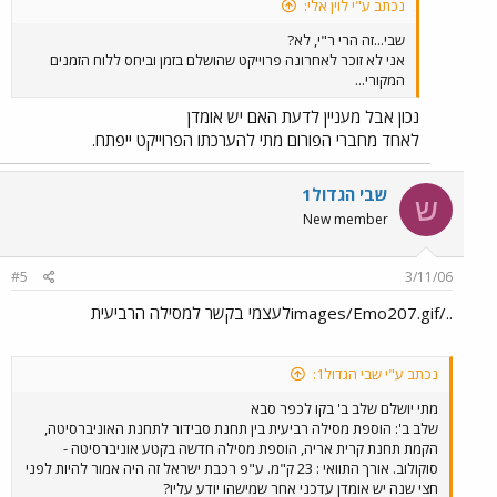
נכתב ע"י לוין אלי:
שבי...זה הרי ר"י, לא?
אני לא זוכר לאחרונה פרוייקט שהושלם בזמן וביחס ללוח הזמנים
המקורי...
נכון אבל מעניין לדעת האם יש אומדן
לאחד מחברי הפורום מתי להערכתו הפרוייקט ייפתח.
שבי הגדול1
ש
New member
#5
3/11/06
../images/Emo207.gifלעצמי בקשר למסילה הרביעית
נכתב ע"י שבי הגדול1:
מתי יושלם שלב ב' בקו לכפר סבא
שלב ב': הוספת מסילה רביעית בין תחנת סבידור לתחנת האוניברסיטה,
הקמת תחנת קרית אריה, הוספת מסילה חדשה בקטע אוניברסיטה -
סוקולוב. אורך התוואי : 23 ק"מ. ע"פ רכבת ישראל זה היה אמור להיות לפני
חצי שנה יש אומדן עדכני אחר שמישהו יודע עליו?