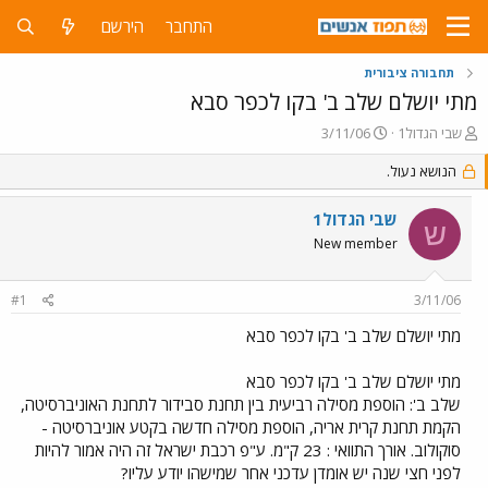
התחבר
הירשם
תחבורה ציבורית
מתי יושלם שלב ב' בקו לכפר סבא
פ
פ
שבי הגדול1
3/11/06
ו
ו
ת
הנושא נעול.
ר
ח
ס
ה
ם
שבי הגדול1
ש
נ
ב
New member
ו
ת
ש
א
א
ר
#1
3/11/06
י
ך
מתי יושלם שלב ב' בקו לכפר סבא
מתי יושלם שלב ב' בקו לכפר סבא
שלב ב': הוספת מסילה רביעית בין תחנת סבידור לתחנת האוניברסיטה,
הקמת תחנת קרית אריה, הוספת מסילה חדשה בקטע אוניברסיטה -
סוקולוב. אורך התוואי : 23 ק"מ. ע"פ רכבת ישראל זה היה אמור להיות
לפני חצי שנה יש אומדן עדכני אחר שמישהו יודע עליו?