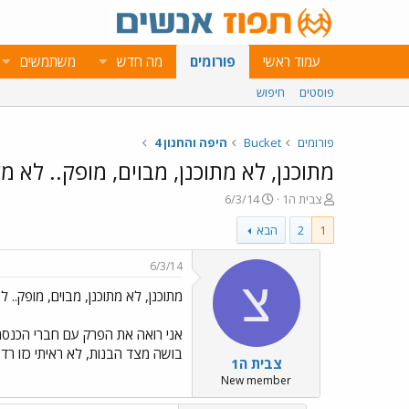
עמוד ראשי
פורומים
מה חדש
משתמשים
פוסטים
חיפוש
פורומים
Bucket
היפה והחנון 4
מתוכנן, לא מתוכנן, מבוים, מופק.. לא מ
פ
פ
צבית ה1
6/3/14
ו
ו
1
2
הבא
ת
ר
ח
ס
ה
ם
6/3/14
נ
ב
צ
מתוכנן, לא מתוכנן, מבוים, מופק.. ל
ו
ת
ש
א
א
ר
אני רואה את הפרק עם חברי הכנסת 
י
בושה מצד הבנות, לא ראיתי כזו רדיד
צבית ה1
ך
New member