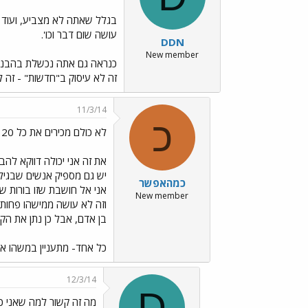
בגלל שאתה לא מצביע, ועוד ה
עושה שום דבר וכו'.
DDN
New member
כנראה גם אתה נכשלת בהבנת ר
זה לא עיסוק ב"חדשות" - זה 
11/3/14
כ
לא כולם מכירים את כל 120 הח"כים.
את זה אני יכולה דווקא להב
יש גם מספיק אנשים שבגילא
כמהאפשר
אני אל חושבת שזו בורות ש
New member
וזה לא עושה ממישהו פחות
בן אדם, אבל כן נתן את הקו
כל אחד- מתעניין במשהו אח
12/3/14
D
מה זה קשור למה שאני כ