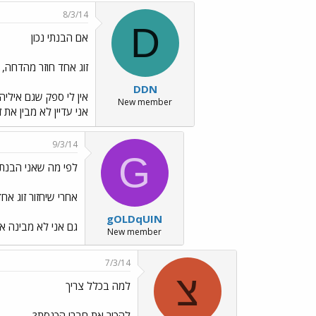
8/3/14
D
אם הבנתי נכון
זוג אחד חוזר מהדחה, ו
DDN
אין לי ספק שגם איליה 
New member
אני עדיין לא מבין את
9/3/14
G
לפי מה שאני הבנתי
אחרי שיחזור זוג אח
gOLDqUIN
גם אני לא מבינה א
New member
7/3/14
צ
למה בכלל צריך
להכיר את חברי הכנסת?