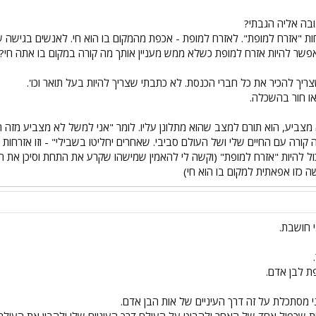
בה אליה הגבתי?
פחות "אזרח למופת". לאזרח למופת - אכפת מהמקום בו הוא חי. לאנשים בגישה
אפשר להיות אזרח למופת כשלא ממש מעניין אותך מה קורה במקום בו אתה חי?
יך להכיר את כל חברי הכנסת. לא כתבתי שצריך להיות בעל תואר וכו'.
או חור בהשכלה.
צביע, הוא תורם למצב שהוא מתלונן עליו. לומר "אני למשל לא מצביע מזה ה
קורה עם החיים שלי ושל העולם סביבי. שאחרים יחליטו בשבילי" - וזו אזרחות ג
כול להיות "אזרח למופת" (וקשה לי להאמין שמישהו שקרע את התחת וסיכן את ה
ה כזו אפאתית למקום בו הוא חי)
י חושבת.
ת לבן אדם.
ני מסתכלת על זה דרך העיניים של אות הבן אדם.