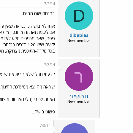
7/3/14
D
בהנחה שזה מבוים...
אז זו לא בושה כי כנראה שאין פ
אם לעומת זאת זה אותנטי, אז ל
dibablas
New member
ידיעה שיש 120 ח"כים בכנסת.
בכל מקרה-התוכנית מצחיקה, מענ
7/3/14
ר
לדעתי חבל שלא הביא את שי פירון
שיראה מה יצא ממערכת החינוך...
רוזי וקיידי
האמת שדבי (בלי הצרחות והצווחו
New member
פשוט בושה...
7/3/14