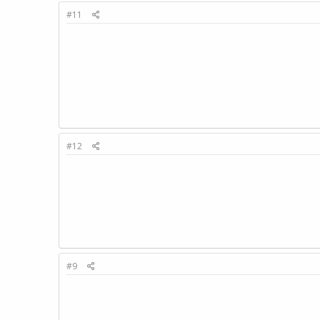
#11
#12
#9