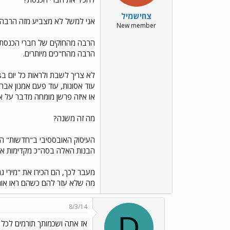
צחישמיל
אני למשל לא מצביע מזה הרבה ש
New member
הרבה מהחוקים של חברי הכנסת מ
הרבה מהח"כים מיותרים.
לא צריך לשבת ולראות כל יום ב8 בערב חדשות, זה מיותר,
עוד אסונות, עוד פעם אמנון אברמ
או איזה פרשן מומחה מדבר על אי
מה זה משנה?
העיסוק האובססיבי ב"חדשות" הוא מין פולחן 
הבנות האלה בסה"כ מקדימות את 
מעבר לכך, הם הכירו את "מירי 
מה שלא עזר להם כשהם ראו אותה
8/3/14
D
אז אתה ושכמותך תורמים לכל