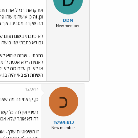
את קראת בכלל את התגו
וכן. זה כן עושה מישהו 
DDN
מה שקורה מסביבו. איך 
New member
לא כתבתי בשום מקום שצר
גם לא כתבתי שזו בושה 
כתבתי - שבזה שהוא לא מ
לאמירה "לא אכפת לי מה 
אז לא. בן אדם כזה לא י
השירות הצבאי יהיה בגיש
12/3/14
כ
כן, קראתי וזה מה שאנ
בעיניי אין לזה כל קשר.
וזה לא אומר שלא אכפ
כמהאפשר
New member
זו השיפוטיות שלך- וא