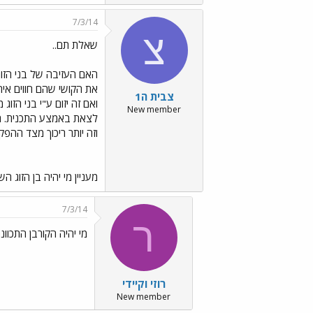
7/3/14
צ
שאלת תם..
האם העזיבה של בני הזוג
את הקושי שהם חווים איתן
צבית ה1
ואם זה יזום ע"י בני הזו
New member
לצאת באמצע התכנית. הת
וזה יותר ריכוך מצד ההפק
מעניין מי יהיה בן הזוג ה
7/3/14
ר
מי יהיה הקורבן התכוונ
רוזי וקיידי
New member