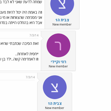
צ
שמחה לדעת שאני לא לבד בד
וזה באמת היה יכול להיות מעניי
אני מסכימה שהצווחות או מי גא
צבית ה1
אבל היא בהחלט הייתה בסדר ו
New member
7/3/14
ר
זאת הסיבה שכתבתי שהיא ה
ייחסית לאחרות...
וזו לאמדימה קשה...ילד בן ש
רוזי וקיידי
New member
7/3/14
צ
צבית ה1
New member