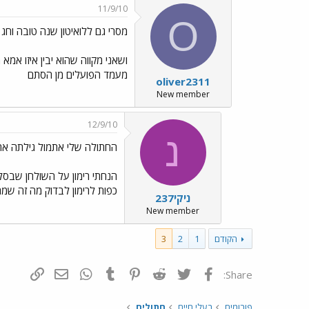
11/9/10
O
מסרי גם ללואיטון שנה טובה וחג
ושאני מקווה שהוא יבין איזו אמא
מעמד הפועלים מן הסתם
oliver2311
New member
12/9/10
נ
החתולה שלי אתמול גילתה את 
כפות לרימון לבדוק מה זה שמ
ניקי237
New member
הקודם
1
2
3
פייסבוק
Twitter
Reddit
Pinterest
Tumblr
WhatsApp
דואר אלקטרונ
הוסף קי
Share:
פורומים
בעלי חיים
חתולים