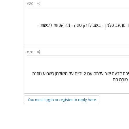
#20
יבר מתעב סלמון - בשבילו רק טונה - מה אפשר לעשות -
#26
הנחתי רימון על השולחן שבסלון והיא ישר קלטה משהו חדש וכסקרנית מדרגה ראשונה שכל דבר חדש היא חייבת לדעת ישר עלתה עם 2 ידיים על השולחן כשהיא נותנת
 טובה חח
You must log in or register to reply here.