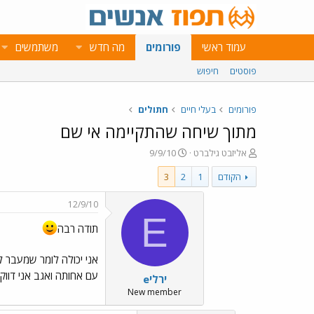
עמוד ראשי
פורומים
מה חדש
משתמשים
פוסטים
חיפוש
פורומים
בעלי חיים
חתולים
מתוך שיחה שהתקיימה אי שם
פ
פ
אליזבט גילברט
9/9/10
ו
ו
הקודם
1
2
3
ת
ר
ח
ס
ה
ם
12/9/10
נ
ב
E
ו
ת
תודה רבה
ש
א
א
ר
אני יכולה לומר שמעבר ל
י
עם אחותה ואגב אני דווק
eירלי
ך
New member