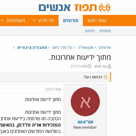
עמוד ראשי
פורומים
מה חדש
משתמשים
פוסטים
חיפוש
פורומים
אקטואליה
על סדר היום
תחבורה ציבורית
מתוך ידיעות אחרונות.
פ
פ
אורי404
27/11/04
ו
ו
ת
ר
הנושא נעול.
ח
ס
ה
ם
27/11/04
נ
ב
א
ו
ת
מתוך ידיעות אחרונות.
ש
א
א
ר
מתוך ידיעות אחרונות.
י
הכתבה הזו פורסמה בידיעות אחרונות 26.11.2004. כתבתו של ליאור אל
ך
אורי404
המזכירות אריה פלדמן, בהאשמת
New member
בשלושת החודשים האחרונים באגף ה