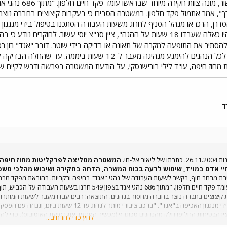
, אמר אתמול פקד חלפון. במשטרה הסבירו כי בעקבות קיצוצים בחברה נוצר
ביום, וגם זה עם הפסקות. ב"אגד" היו כאלה שעבדו 18 שעות על ההגה", ציין סנ"צ יוס
הסתיר את התופעה למקרה של תאונה או בדיקה בידי שוטר. דובר "אגד" רון רט
כדי בדיקת המשטרה בנושא, הורינו לכל הנהגים להימנע מנהיגה מ
 מחוז חיפה, עו"ד לילי בורישנסקי, על הודעת המשטרה בפרשה ודרש לקיים 
ד
אל-חי.
יי אדם במזיד, שימוש לרעה בכוח המשרה, הדחה בחקירה ושיבוש מהלכי משפ
מרחב חוף, בקשר לשעות העבודה של נהגי "אגד" בחיפה ובקריות. בהוראת מפקד מרחב ח
מונה צוות חקירה מיוחד שבראשו עומד פקד חיים חלפון. "מתוך 686
 קיצוצים בחברה נוצר בחברה מחסור בנהגים. התוצאה: רבים עבדו מעבר לשעות המותרות.
צין הבטיחות החליפו חלק מהנהגים טכוגרף (מכשיר המתעד את נסיעת האוטובוס), כדי לה
לחץ כדי להרחיב...