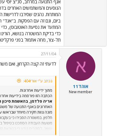
הנוסעים והמשתמשים האחרים בדרך"
המתעד את נסיעת האוטובוס), כדי ל
תל-צור, מחה אתמול בפני פרקליטת
27/11/04
א
לדעתי זה קצה הקרחון, ואם משר
נכתב ע"י אורי404:
אוהד11
מתוך ידיעות אחרונות.
New member
הכתבה הזו פורסמה בידיעות אחרונות 26.11.2004. כתבתו של ליאור 
אריה פלדמן, בהאשמת סיכון ח
האחרונים באגף התנועה של משטרת 
חלפון. במשטרה הסבירו כי בעקבות
עשור. לחוקרים נודע כי בהוראת ק