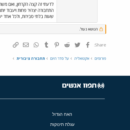
ידענו שמדובר בתופעה". פרקליט ה
לדעתי זה קצה הקרחון, ואם משר
בטרם תתקבל החלטה בעניינם.
התחבורה יצהיר פחות ויעבוד יותר
שעות בלתי סבירות, ולכל אחד יש 
הנושא נעול.
פייסבוק
Twitter
Reddit
Pinterest
Tumblr
WhatsApp
דואר אלקטרונ
הוסף קי
Share:
פורומים
אקטואליה
על סדר היום
תחבורה ציבורית
האח הגדול
עגלת תינוקות