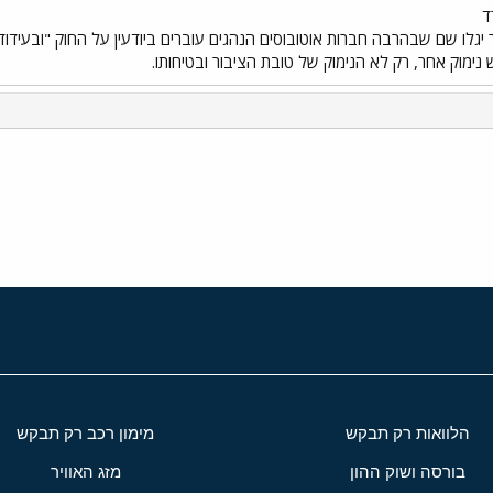
חברה, עו"ד נבות תל-צור, מחה אתמול בפני פרקליטת מחוז חיפה, עו"ד לילי בורישנסק
ד
 יגלו שם שבהרבה חברות אוטובוסים הנהגים עוברים ביודעין על החוק "ובעידוד"
נימוק אחר, רק לא הנימוק של טובת הציבור ובטיחותו.
י
שור
הלוואות רק תבקש
מימון רכב רק תבקש
בורסה ושוק ההון
מזג האוויר