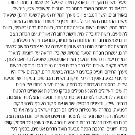
יפעיל משרדו מוקד חרום ארצי, מיוחד שיפעל 24 שעות ביממה. המוקד
ירכז את כל פעולות משרד התחבורה והגופים הקשורים אליו, ביבשה,
באוויר ובים. השר הנגבי ציין כי מערך המל"ח (משק לשעת חרום) שיפעיל
משרד התחבורה הוא הגדול ביותר מבין כל משרדי הממשלה. המערך
יכלול חמש רשויות: רשות עליונה לתחבורה, רשות לתובלה יבשתית, רשות
להיסעים, רשות לתובלה ימית ורשות לתובלה אווירית. עם הכרזת מצב
חרום יצמצמו חברות התחבורה הציבוריות, כמו אגד ודן את פעילותן,
בהתאם לתוכניות שהוכנו מראש והן תפעלנה על פי צורכי המשק לשעת
חרום. עשרות חברות הסעה פרטיות שקיבלו הודעה על חיוניותן למערך
המל"ח יעמידו לרשות המערך מאות אוטובוסים, שיופעלו בהתאם לצורך.
מע"צ תקצה עשרות כלי רכב כבדים וצמ"ה (ציוד מכני הנדסי) לרשות
מערך החירום ותגייס קבלנים לעבודה בשעת חרום. קבלנים אלה יהיו
זמינים לבצע באופן מיידי כל תיקון בתשתית הכבישים, במקרה של פגיעת
טילים. במסגרת הערכותה למלחמה, ערכה מע"צ ניתוח של צירים
רגישים, העלולים להפגע מטילים ונבדקו פתרונות אפשריים להסטת
התנועה לנתיבים חלופיים. מערכות בקרת התנועה והמצלמות המוצבות
בנתיבי איילון, ובצירים מרכזיים ישמשו את פיקוד העורף לזיהוי מיקום
הפגיעה, במקרה של נפילות טילים. גם רכבת ישראל ביצעה את כל
הפעולות הנדרשות ונערכה למספר תרחישים אפשריים. עם הכרזת מצב
חרום תצומצם תנועת רכבות הנוסעים והמטענים באופן ניכר ויופסקו קווים
בלתי חיוניים. הרכבת הכינה מבעוד מועד חדרים אטומים, בסמוך לכל
תחנות הרכבת, שישמשו את הנוסעים בעת חרום. גם לעובדי הרכבת