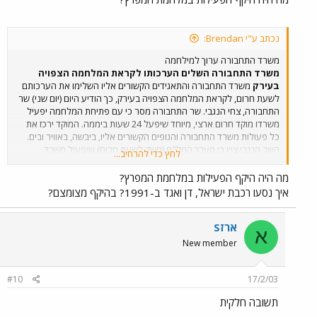
נכתב ע"י Brendan:
משרד התחבורה ערוך למילחמה
משרד התחבורה השלים הערכותו לקראת המלחמה הצפויה
בעירק
משרד התחבורה והתאגידים הקשורים אליו השלימו את הערכותם
לשעת חרום, לקראת המלחמה הצפויה בעירק, כך הודיע היום (יום שני) שר
התחבורה, צחי הנגבי. שר התחבורה מסר כי עם פתיחת המלחמה יפעיל
משרדו מוקד חרום ארצי, מיוחד שיפעל 24 שעות ביממה. המוקד ירכז את
כל פעולות משרד התחבורה והגופים הקשורים אליו, ביבשה, באוויר ובים.
השר הנגבי ציין כי מערך המל"ח (משק לשעת חרום) שיפעיל משרד
לחץ כדי להרחיב...
התחבורה הוא הגדול ביותר מבין כל משרדי הממשלה. המערך יכלול חמש
רשויות: רשות עליונה לתחבורה, רשות לתובלה יבשתית, רשות להיסעים,
מה היה היקף הפעילות במלחמת המפרץ?
רשות לתובלה ימית ורשות לתובלה אווירית. עם הכרזת מצב חרום יצמצמו
איך נסעו רכבת ישראל, דן ואגד ב-1991? בהיקף מצומצם?
חברות התחבורה הציבוריות, כמו אגד ודן את פעילותן, בהתאם לתוכניות
שהוכנו מראש והן תפעלנה על פי צורכי המשק לשעת חרום. עשרות חברות
הסעה פרטיות שקיבלו הודעה על חיוניותן למערך המל"ח יעמידו לרשות
ארזS
א
המערך מאות אוטובוסים, שיופעלו בהתאם לצורך. מע"צ תקצה עשרות כלי
New member
רכב כבדים וצמ"ה (ציוד מכני הנדסי) לרשות מערך החירום ותגייס קבלנים
לעבודה בשעת חרום. קבלנים אלה יהיו זמינים לבצע באופן מיידי כל תיקון
בתשתית הכבישים, במקרה של פגיעת טילים. במסגרת הערכותה למלחמה,
#10
17/2/03
ערכה מע"צ ניתוח של צירים רגישים, העלולים להפגע מטילים ונבדקו
תשובה חלקית
פתרונות אפשריים להסטת התנועה לנתיבים חלופיים. מערכות בקרת
התנועה והמצלמות המוצבות בנתיבי איילון, ובצירים מרכזיים ישמשו את