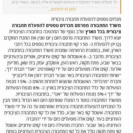
כל פעולות משרד התחבורה והגופים הקשורים אליו, ביבשה, באוויר ובים.
השר הנגבי ציין כי מערך המל"ח (משק לשעת חרום) שיפעיל משרד
לחץ כדי להרחיב...
התחבורה הוא הגדול ביותר מבין כל משרדי הממשלה. המערך יכלול חמש
רשויות: רשות עליונה לתחבורה, רשות לתובלה יבשתית, רשות להיסעים,
מכרזים נוספים להפעלת תחבורה ציבורית
רשות לתובלה ימית ורשות לתובלה אווירית. עם הכרזת מצב חרום יצמצמו
משרד התחבורה מפרסם מכרזים נוספים להפעלת תחבורה
חברות התחבורה הציבוריות, כמו אגד ודן את פעילותן, בהתאם לתוכניות
ציבורית בכל הארץ
שלב נוסף של המהפכה בתחבורה הציבורית
שהוכנו מראש והן תפעלנה על פי צורכי המשק לשעת חרום. עשרות חברות
יוצא לדרך. משרד התחבורה פרסם היום ( יום שני) את המכרז המוקדם
הסעה פרטיות שקיבלו הודעה על חיוניותן למערך המל"ח יעמידו לרשות
(P.Q) להפעלת כ- 150 קווי תחבורה ציבורית נוספים בכל רחבי
המערך מאות אוטובוסים, שיופעלו בהתאם לצורך. מע"צ תקצה עשרות כלי
הארץ, זאת, במסגרת הרפורמה שמנהיג משרד התחבורה בתחבורה
רכב כבדים וצמ"ה (ציוד מכני הנדסי) לרשות מערך החירום ותגייס קבלנים
לעבודה בשעת חרום. קבלנים אלה יהיו זמינים לבצע באופן מיידי כל תיקון
הציבורית. מדובר ב- 6 אשכולות של קווים עירוניים, אזוריים ובינעירוניים
בתשתית הכבישים, במקרה של פגיעת טילים. במסגרת הערכותה למלחמה,
בבאר שבע, פתח תקווה, ראש העין, אשקלון, עמק בית שאן, מודיעין
ערכה מע"צ ניתוח של צירים רגישים, העלולים להפגע מטילים ונבדקו
ואלעד. קווים אלה מופעלים כיום על ידי קואופרטיב "אגד" חברת "דן",
פתרונות אפשריים להסטת התנועה לנתיבים חלופיים. מערכות בקרת
"שרותי התחבורה הציבורית באר שבע" חברת "הורן את לייבוביץ"
התנועה והמצלמות המוצבות בנתיבי איילון, ובצירים מרכזיים ישמשו את
וחברת "מרגלית". האשכולות שהוצאו לתחרות מהווים כ- 15% מנפח
פיקוד העורף לזיהוי מיקום הפגיעה, במקרה של נפילות טילים. גם רכבת
הפעילות של כלל התחבורה הציבורית בארץ. כ- 8% מנפח הפעילות
ישראל ביצעה את כל הפעולות הנדרשות ונערכה למספר תרחישים
אפשריים. עם הכרזת מצב חרום תצומצם תנועת רכבות הנוסעים
של "דן" ו-5% מנפח הפעילות של "אגד", בתחבורה הציבורית.
והמטענים באופן ניכר ויופסקו קווים בלתי חיוניים. הרכבת הכינה מבעוד
ממשרד התחבורה נמסר כי המכרז שפורסם היום הוא הגדול ביותר מבין
מועד חדרים אטומים, בסמוך לכל תחנות הרכבת, שישמשו את הנוסעים
כל המכרזים להפעלת תחבורה ציבורית שפורסמו עד כה על ידי משרד
בעת חרום. גם לעובדי הרכבת הוכשרו מקומות חלופיים, שיאפשרו להם
התחבורה. אשכול קווי באר שבע, כולל את כל קווי התחבורה הציבורית
להמשיך בעבודה בזמן חרום. חברות התעופה הישראליות נערכו לשמש
העירוניים בעיר. קווים אלה מופעלים כיום על ידי "החברה
כקשר האווירי היחיד בין ישראל והעולם וזאת על סמך ההערכה כי כמעט כל
העירונית-באר שבע". החברה מפעילה כיום 19 קווים עירוניים. אשכול
חברות התעופה הזרות יפסיקו את טיסותיהן לישראל, מיד עם תחילת
המתקפה בעירק. מקור: אבנר עובדיה, דובר משרד התחבורה
קווי פתח תקווה כולל את כל קווי התחבורה הציבורית העירוניים בפתח