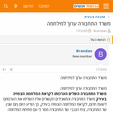
התחבר
הירשם
תחבורה ציבורית
משרד התחבורה ערוך למילחמה
פ
פ
17/2/03
Brendan
ו
ו
ת
הנושא נעול.
ר
ח
ס
ה
ם
Brendan
B
נ
ב
New member
ו
ת
ש
א
א
ר
#1
17/2/03
י
ך
משרד התחבורה ערוך למילחמה
משרד התחבורה ערוך למילחמה
משרד התחבורה השלים הערכותו לקראת המלחמה הצפויה
בעירק
משרד התחבורה והתאגידים הקשורים אליו השלימו את הערכותם
לשעת חרום, לקראת המלחמה הצפויה בעירק, כך הודיע היום (יום שני)
שר התחבורה, צחי הנגבי. שר התחבורה מסר כי עם פתיחת המלחמה