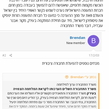
הוכשרו מקומות חלופיים, שיאפשרו להם להמשיך בעבודה בזמן חרום.
חברות התעופה הישראליות נערכו לשמש כקשר האווירי היחיד בין ישראל
והעולם וזאת על סמך ההערכה כי כמעט כל חברות התעופה הזרות יפסיקו
את טיסותיהן לישראל, מיד עם תחילת המתקפה בעירק. מקור: אבנר
עובדיה, דובר משרד התחבורה
Brendan
B
New member
#2
17/2/03
מכרזים נוספים להפעלת תחבורה ציבורית
נכתב ע"י Brendan:
משרד התחבורה ערוך למילחמה
משרד התחבורה השלים הערכותו לקראת המלחמה הצפויה
בעירק
משרד התחבורה והתאגידים הקשורים אליו השלימו את הערכותם
לשעת חרום, לקראת המלחמה הצפויה בעירק, כך הודיע היום (יום שני) שר
התחבורה, צחי הנגבי. שר התחבורה מסר כי עם פתיחת המלחמה יפעיל
משרדו מוקד חרום ארצי, מיוחד שיפעל 24 שעות ביממה. המוקד ירכז את