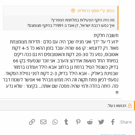
פיקוד העורף לזיהוי מיקום הפגיעה, במקרה של נפילות טילים. גם רכבת
ישראל ביצעה את כל הפעולות הנדרשות ונערכה למספר תרחישים
נכתב ע"י מסוף כרמלית:
אפשריים. עם הכרזת מצב חרום תצומצם תנועת רכבות הנוסעים
מה היה היקף הפעילות במלחמת המפרץ?
והמטענים באופן ניכר ויופסקו קווים בלתי חיוניים. הרכבת הכינה מבעוד
איך נסעו רכבת ישראל, דן ואגד ב-1991? בהיקף מצומצם?
מועד חדרים אטומים, בסמוך לכל תחנות הרכבת, שישמשו את הנוסעים
בעת חרום. גם לעובדי הרכבת הוכשרו מקומות חלופיים, שיאפשרו להם
תשובה חלקית
להמשיך בעבודה בזמן חרום. חברות התעופה הישראליות נערכו לשמש
ידוע לי על "דן" ואני מניח שכך היה עם כולם : תדירות מצומצמת
כקשר האווירי היחיד בין ישראל והעולם וזאת על סמך ההערכה כי כמעט כל
מאוד. רק לדוגמא : קו 66 שהיה עובד בזמן ההוא כל 4-5 דקות
חברות התעופה הזרות יפסיקו את טיסותיהן לישראל, מיד עם תחילת
המתקפה בעירק. מקור: אבנר עובדיה, דובר משרד התחבורה
אוטובוס, נסע כל 20-30 דקות והאוטובוסים היו גם ככה ריקים
במיוחד החל משעות אח"הצ והערב. אני זוכר שנסעתי בקו 66
בדיוק כשנפל הטיל ברמת גן ברחוב אבא הילל ועמדנו ברמזור
שבפינת ביאליק - אבא הילל בדיוק 2-3 דקות לפני נפילת הסקאד.
נסעתי לכיוון פתח תקווה וזה היה ממש מבהיל ואי אפשר לשכוח דבר
כזה. היתה בהלה ולמי שהיה מסכה שם אותה... בקיצור : שלא נדע
!!!
הנושא נעול.
פייסבוק
Twitter
Reddit
Pinterest
Tumblr
WhatsApp
דואר אלקטרוני
הוסף קישור
Share: