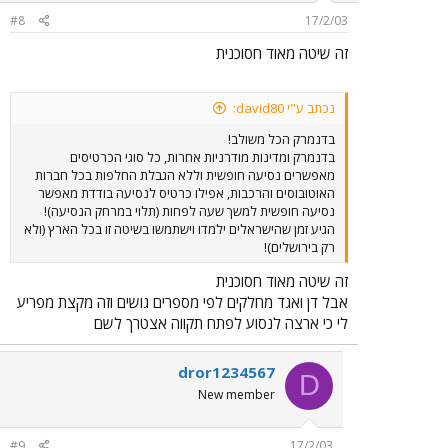
#8
17/2/03
זה שיטה מאוד חסוכנית
נכתב ע"י david80:
בדנמרק הכל משולב!
בדנמרק ומדינות מודרניות אחרות, כל סוגי הכרטיסים
מאפשרים נסיעה חופשית וללא הגבלת החלפות בכל חברות
האוטובוסים והרכבות, אפילו כרטיס לנסיעה בודדת מאפשר
נסיעה חופשית למשך שעה לפחות (תלוי במרחק הנסיעה)!
הגיע זמן שהישראלים ילמדו וישתמשו בשיטה זו בכל הארץ (ולא
רק בירושלים)!
זה שיטה מאוד חסוכנית
אבל דן ואגד מחלקים לפי מספרים גושים וזה מקצת מפריע
לי כי ארצה לנסוע לפתח תקווה אצטרך לשם
dror1234567
D
New member
#9
17/2/03