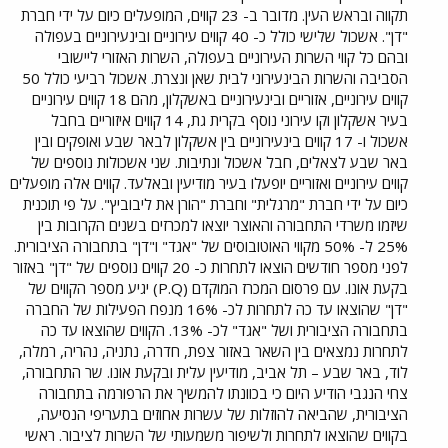
תקווה ובראש העין. מדובר ב- 23 קווים, המופעלים כיום על ידי חברת
"דן". אשכול שלישי כולל כ- 40 קווים עירוניים ובינעירוניים בעפולה
ובהם כל קווי השרות העירוניים בעפולה, השרות האזורי ליישובי
הסביבה והשרות הבינעירוני לבית שאן ונצרת. אשכול רביעי כולל 50
קווים עירוניים, אזוריים ובינעירוניים באשקלון, מהם 18 קווים עירוניים
בעיר אשקלון וקו עירוני נוסף בקרית גת, 14 קווים איזוריים בחבל
אשכול ו- 17 קווים בינעירוניים בין אשקלון לבאר שבע ואופקים ובין
באר שבע לצאלים, חבל אשכול ונתיבות. שני אשכולות נוספים של
קווים עירוניים ואזוריים יופעלו בעיר מודיעין ובאלעד. קווים אלה מופעלים
כיום על ידי חברת "מרגלית" וחברת "הורן את ליבוביץ". על פי תוכנית
שיזמו משרדי התחבורה והאוצר יוצאו למכרזים בשנים הקרובות בין
25% ל- 50% מקווי האוטובוסים של "אגד" ו"דן" בתחבורה הציבורית.
לפני מספר חודשים הוצאו לתחרות כ- 20 קווים נוספים של "דן" באזור
בקעת אונו. עם פרסום המכרז המוקדם (P.Q) יגיע מספר הקווים של
"דן" שהוצאו עד כה לתחרות לכ- 16% מנפח הפעילות של החברה
בתחבורה הציבורית ושל "אגד" לכ- 13%. הקווים שהוצאו עד כה
לתחרות נמצאים בין השאר באזור צפת, חדרה, נתניה, נהריה, רמלה,
לוד, באר שבע – תל אביב, מודיעין עלית ובקעת אונו. שר התחבורה,
צחי הנגבי הודיע היום כי בכוונתו להמשיך את הרפורמה בתחבורה
הציבורית, שהביאה להוזלות של עשרות אחוזים בתעריפי הנסיעה,
בקווים שהוצאו לתחרות ולשיפור משמעותי של השרות לציבור. ראשי