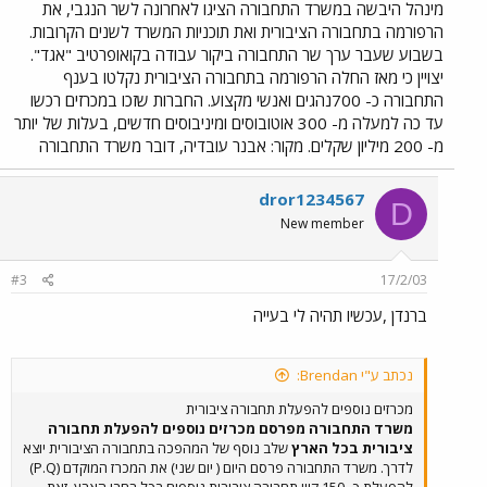
מינהל היבשה במשרד התחבורה הציגו לאחרונה לשר הנגבי, את
הרפורמה בתחבורה הציבורית ואת תוכניות המשרד לשנים הקרובות.
בשבוע שעבר ערך שר התחבורה ביקור עבודה בקואופרטיב "אגד".
יצויין כי מאז החלה הרפורמה בתחבורה הציבורית נקלטו בענף
התחבורה כ- 700נהגים ואנשי מקצוע. החברות שזכו במכרזים רכשו
עד כה למעלה מ- 300 אוטובוסים ומיניבוסים חדשים, בעלות של יותר
מ- 200 מיליון שקלים. מקור: אבנר עובדיה, דובר משרד התחבורה
dror1234567
D
New member
#3
17/2/03
ברנדן ,עכשיו תהיה לי בעייה
נכתב ע"י Brendan:
מכרזים נוספים להפעלת תחבורה ציבורית
משרד התחבורה מפרסם מכרזים נוספים להפעלת תחבורה
ציבורית בכל הארץ
שלב נוסף של המהפכה בתחבורה הציבורית יוצא
לדרך. משרד התחבורה פרסם היום ( יום שני) את המכרז המוקדם (P.Q)