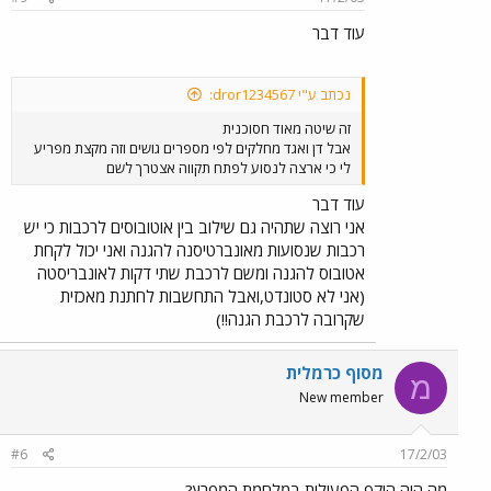
עוד דבר
נכתב ע"י dror1234567:
זה שיטה מאוד חסוכנית
אבל דן ואגד מחלקים לפי מספרים גושים וזה מקצת מפריע
לי כי ארצה לנסוע לפתח תקווה אצטרך לשם
עוד דבר
אני רוצה שתהיה גם שילוב בין אוטובוסים לרכבות כי יש
רכבות שנסועות מאונברטיסנה להגנה ואני יכול לקחת
אטובוס להגנה ומשם לרכבת שתי דקות לאונבריסטה
(אני לא סטונדט,ואבל התחשבות לחתנת מאכזית
שקרובה לרכבת הגנה!!)
מסוף כרמלית
מ
New member
#6
17/2/03
מה היה היקף הפעילות במלחמת המפרץ?