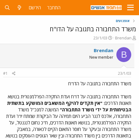
התחבר
הירשם
אופנועים
משרד התחבורה בתגובה על הדו"ח
פ
פ
23/1/03
Brendan
ו
ו
ת
ר
Brendan
B
ח
ס
New member
ה
ם
נ
ב
ו
ת
#1
23/1/03
ש
א
א
ר
משרד התחבורה בתגובה על הדו"ח
י
ך
משרד התחבורה בתגובה על דו"ח ועדת החקירה הפרלמנטרית בנושא
תאונות הדרכים:
"אין תקדים להיקף המשאבים המושקע בתשתית
הבטיחותית על ידי משרד התחבורה"
המשנה למנכ"ל משרד
התחבורה, אלכס לנגר הביע היום תמיהה על הביקורת שמתח יו"ר ועדת
החקירה הפרלמנטרית, בנושא תאונות הדרכים, ח"כ נחום לנגנטל, על
משרד התחבורה ובעיקר על חוסר התאום הקיים לכאורה, במאבק
בתאונות הדרכים בין משרד התחבורה ובין שאר הגופים העוסקים בנושא.