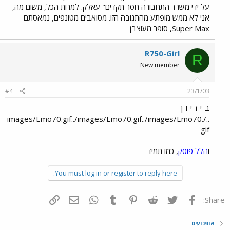
על ידי משרד התחבורה חסר תקדים" עאלק. למרות הכל, משום מה,
אני לא ממש מופתע מהתגובה הזו. מסואבים מטונפים, נמאסתם
Super Max, סופר מעוצבן
R750-Girl
R
New member
#4
23/1/03
ב-י-ז-י-ו-ן
../images/Emo70.gif../images/Emo70.gif../images/Emo70.
gif
ו
הלל פוסק
, כמו תמיד
You must log in or register to reply here.
פייסבוק
Twitter
Reddit
Pinterest
Tumblr
WhatsApp
דואר אלקטרוני
הוסף קישור
Share:
אופנועים