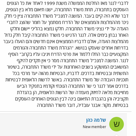
לדברי לנגר מאז החלטת הממשלה משנת 1999 לאחד את כל הגופים
העוסקים בתחבורה, תחת משרד התחבורה, ישנו תיאום מלא בין הגופים,
דבר שלא היה קיים בעבר. המשנה למנכ"ל משרד התחבורה ציין כי חלק
ניכר מההמלצות והממצאים של הדו"ח מסתמך על חומר שהוצג לחברי
הועדה על ידי נציגי משרד התחבורה. חלקו נמצא בהליכי יישום וחלקו
האחר נבחן בימים אלה. לנגר הדגיש כי משרד התחבורה קיבל חלק גדול
מהמלצות הועדה, אולם לדבריו הממצאים אינם חדשים והם הועלו בעבר
בדו"חות אחרים שעסקו בנושא. "הנהלת משרד התחבורה והגורמים
המקצועיים כבר החלו ללמוד את פרטי הדו"ח ויגיבו עליו בקרוב" הוסיף
לנגר. המשנה למנכ"ל משרד התחבורה מסר כי אין תקדים להיקף
המשאבים המושקע בשנים האחרונות על ידי משרד התחבורה, בשיפור
התשתית ובבטיחות בדרכים. לדבריו, הבטיחות מהווה יעד מרכזי בכל
תוכניות העבודה של משרד התחבורה. באשר לרשות הלאומית לבטיחות
בדרכים אמר לנגר כי שר התחבורה הנוכחי וקודמיו בתפקיד הביעו
מחוייבות מלאה לחיזוק מעמדה של הרשות הלאומית, הן בהגדלת
תקציביה והן בהגברת התיאום בינה לבין הגופים האחרים העוסקים
בבטיחות. מקור: אבנר עובדיה, דובר משרד התחבורה
שלמה כהן
ש
New member