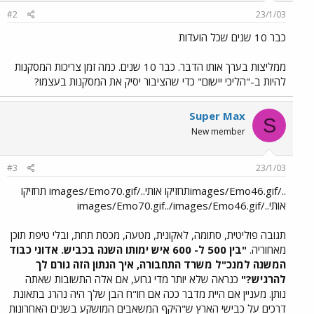
#2
23/1/03
כבר 10 שנים שכל הועדות
ממליצות בערך אותו הדבר. כבר 10 שנים. כמה זמן צריכות המסקנות
להיות ב-"הליכי יישום" כדי שהציבור יסיק את המסקנות בעצמו?
Super Max
S
New member
#3
23/1/03
../images/Emo46.gifתחזיקו אותי../images/Emo70.gif תחזיקו
אותי../images/Emo70.gif../images/Emo46.gif
תגובה פוליטית, סתומה, לאקונית, מטעה, מכסת תחת, ובלי טיפת תוכן
מאחוריה.
"בין 500 ל- 600 איש ימותו השנה בכביש. אדוני כבוד
המשנה למנכ"ל משרד התחבורה, איך הנתון הזה גורם לך
להרגיש?"
כנראה שלא יותר מדי גרוע, אם אלה התשובות שאתה
נותן. מעניין אם היית מדבר ככה אם חו"ח הבן שלך היה נהרג בתאונת
דרכים על כבישי הארץ ש"היקף המשאבים המושקע בשנים האחרונות