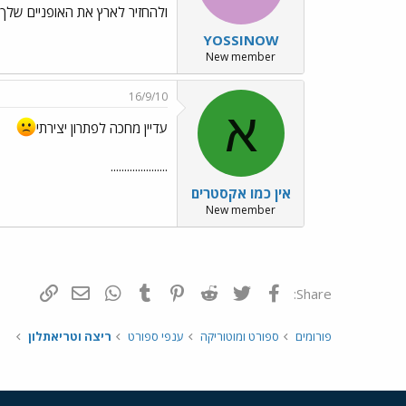
ולהחזיר לארץ את האופניים שלך. תמו
YOSSINOW
New member
16/9/10
א
עדיין מחכה לפתרון יצירתי
.....................
אין כמו אקסטרים
New member
פייסבוק
Twitter
Reddit
Pinterest
Tumblr
WhatsApp
דואר אלקטרונ
הוסף קי
Share:
פורומים
ספורט ומוטוריקה
ענפי ספורט
ריצה וטריאתלון