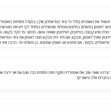
י: תשאיר את האופניים (כולל כל ציוד הטריאתלון שלך) בנקודה מסויימת באוסט
שר לאפסן בתשלום במלונות\מכולות שמשכירים במיוחד לכך ויש את האפשרות
 מניח שיש קבוצה בפייסבוק לאיירונמן שאתה עושה. תכתוב על הקיר בקשה. א
יירונמן שיוכל לאפסן, תבקש. אם תייר היה מבקש ממני לאפסן את ציוד הטריאתל
צור, אם תחפש אני מאמין שתמצא. 2) משלוח ימי- הרבה יותר זול בדרך כלל.
ילנד וברגע שאני עוזב את אוסטרליה תוקף הויזה מסתיים ככה שגם אם אני ירצה א
 בחברות אלה פשוט יקר.