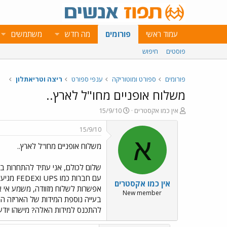
עמוד ראשי
פורומים
מה חדש
משתמשים
פוסטים
חיפוש
פורומים
ספורט ומוטוריקה
ענפי ספורט
ריצה וטריאתלון
משלוח אופניים מחו"ל לארץ..
פ
פ
אין כמו אקסטרים
15/9/10
ו
ו
ת
ר
15/9/10
ח
ס
א
משלוח אופניים מחו"ל לארץ..
ה
ם
נ
ב
ו
ת
שלום לכולם, אני עתיד להתחרות בא
ש
א
אין כמו אקסטרים
א
ר
אפשרות לשלוח מזוודה, משמע אי א
י
New member
ך
להתכנס למידות האלה? מישהו יודע