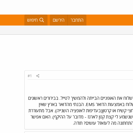
התחבר
הירשם
חיפוש
#1
וח את האופניים הבייתה ולהמשיך לטייל. בבירורים ראשונים
עם חברות כמו UPS וFEDEX מגיעים למחירים לא סבירים של 1000$ וצפונה. האופציה היחידה שנשארה היא משלוח באמצעות הדואר EMS. הבנתי מהדואר בארץ שאין
י קשיח או קרטון(בעדיפות לאופציה השנייה). אבל מתעוררת
דות של האריזה הגדולה ביותר שמאפשר הדואר האוסטרלי לשלוח הוא 105 אורך על 140 היקף(שנשמע לי קצת קטן לארגז - מדובר על ההיקף). האם אפשר
תחתונה מה לעזאזל עושים? תודה.