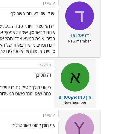
15/9/10
ד
יש לי שני רעיונות בשבילך:
1) האופציה היותר סבירה בעיני
אותם מהאפסון. איפה לאפסן? אפ
דניאלו 18
בבית. איפה תמצא אחד כזה? אני
New member
והם מכירים מישהו באיזור של הא
סרפינג או פורומים אוסטרלים של טריאתלים. בקי
15/9/10
א
זה מסובך
כי אני הולך לטייל גם בניו ז
כמה שאני זוכר פשוט המשלוח
אין כמו אקסטרים
New member
15/9/10
Y
אני מוכן לטוס לאוסטרליה