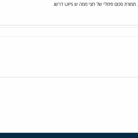
רת סכום סימלי של חצי ממה ש UPS דרשו.
י
שור