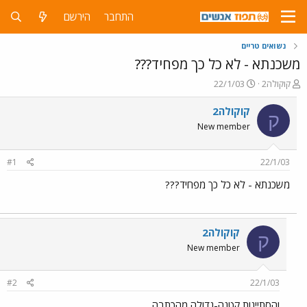
התחבר
הירשם
נשואים טריים
משכנתא - לא כל כך מפחיד???
פ
פ
קוקולה2
22/1/03
ו
ו
ת
ר
קוקולה2
ק
ח
ס
New member
ה
ם
נ
ב
ו
ת
#1
22/1/03
ש
א
א
ר
משכנתא - לא כל כך מפחיד???
י
ך
קוקולה2
ק
New member
#2
22/1/03
והסתייגות קטנה-גדולה מהכתבה....