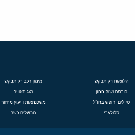
י
שור
הלוואות רק תבקש
מימון רכב רק תבקש
בורסה ושוק ההון
מזג האוויר
טיולים וחופש בחו"ל
משכנתאות וייעוץ מחזור
סלולארי
מבשלים כשר