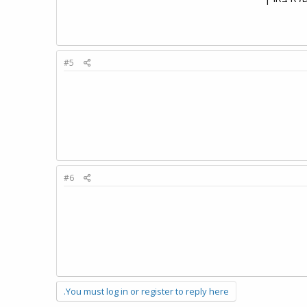
#5
#6
You must log in or register to reply here.