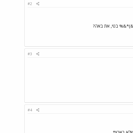
#2
*&% בטי, את באה?
#3
#4
 שלא בארץ*