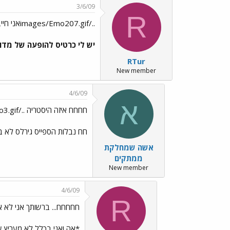
3/6/09
R
../images/Emo207.gifאני חייב לפרוק את זה...
יש לי כרטיס להופעה של מדונה
RTur
New member
4/6/09
א
חחחח איזה היסטריה ../images/Emo3.gif
חח נבלות הספייס גירלס לא 
אשה שמחלקת
ממתקים
New member
4/6/09
R
חחחחח... ברשותך אני לא אג
*אה ואני בכלל לא מעריץ ש