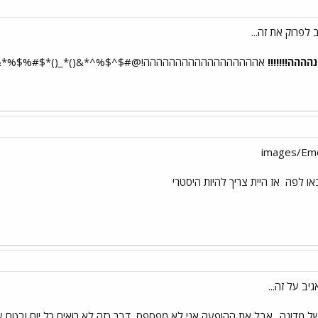
ההה!!!!!!!
אהההההההההההההההההה!@#$^$%^*&()*_()*$#%$%*&)
באו לפה
אז היית צריך להיות היסטרי
יב על זה...
ל מדונה.. אבל את ההופעה אני לא מפספס, דבר כזה לא רואים כל יום ובטח