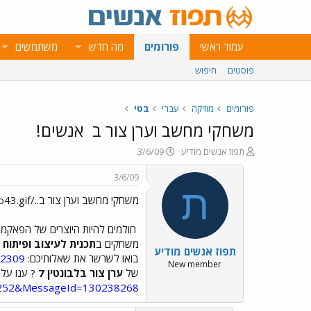
עמוד ראשי
פורומים
מה חדש
משתמשים
פוסטים
חיפוש
פורומים
מוזיקה
עברי
בטי
משחקי מחשב וערן צור ב
אנשים!
פ
פ
תפוז אנשים מודיע
3/6/09
ו
ו
ת
ר
3/6/09
ח
ס
ת
משחקי מחשב וערן צור ב../images/Emo43.gif אנשים!
ה
ם
נ
ב
ו
ת
חולמים להיות היוצרים של הפאקמן של ש
ש
א
משחקים ב
תכנית לעיצוב ופיתו
תפוז אנשים מודיע
א
ר
בואו לשרשר את שאלותיכם:
32309
י
New member
של
ערן צור בלבונטין 7
? ענו על 
ך
252&MessageId=130238268