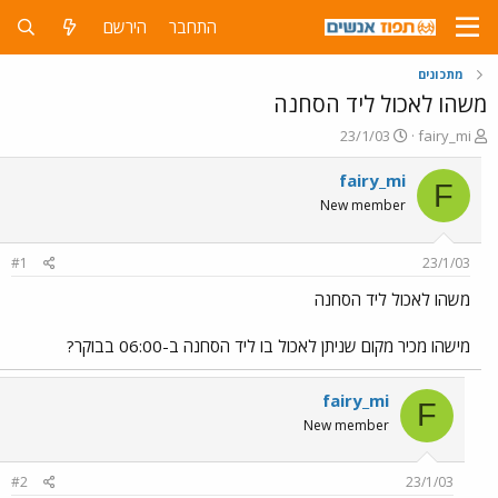
התחבר
הירשם
מתכונים
משהו לאכול ליד הסחנה
פ
פ
23/1/03
fairy_mi
ו
ו
ת
ר
fairy_mi
F
ח
ס
New member
ה
ם
נ
ב
ו
ת
#1
23/1/03
ש
א
א
ר
משהו לאכול ליד הסחנה
י
ך
מישהו מכיר מקום שניתן לאכול בו ליד הסחנה ב-06:00 בבוקר?
fairy_mi
F
New member
#2
23/1/03