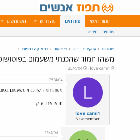
עמוד ראשי
פורומים
מה חדש
משתמשים
פוסטים
חיפוש
פורומים
עסקים וקריירה
מקצועות
גרפיקה ודפוס
משהו חמוד שהכנתי משעמום בפוטושופ
פ
פ
25/4/04
love cami1
ו
ו
ת
ר
25/4/04
ח
ס
L
משהו חמוד שהכנתי משעמום בפוטו
ה
ם
נ
ב
ו
ת
תראו איזה ענק
ש
א
love cami1
א
ר
י
New member
ך
25/4/04