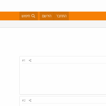
התחבר
הירשם
חיפוש
#1
#2