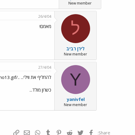
New member
26/4/04
ל
מאמם!
לירן רביב
New member
27/4/04
Y
להחליף את ווילי... ../images/Emo13.gif
כשרון מולד...
yanivfel
New member
פייסבוק
Twitter
Reddit
Pinterest
Tumblr
WhatsApp
דואר אלקטרונ
הוסף קי
Share: