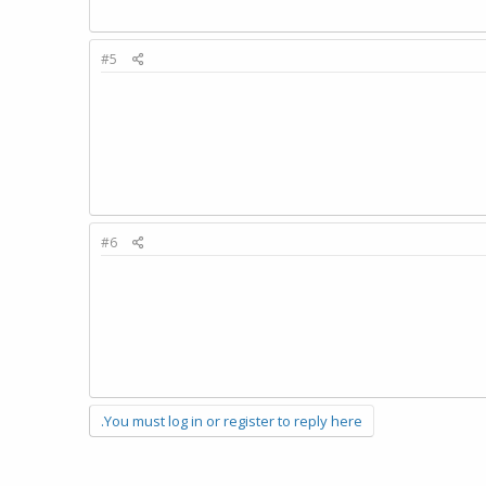
#5
#6
You must log in or register to reply here.