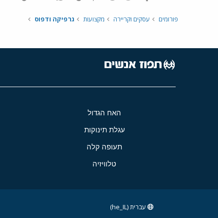
פורומים
עסקים וקריירה
מקצועות
גרפיקה ודפוס
האח הגדול
עגלת תינוקות
תעופה קלה
טלוויזיה
עברית (he_IL)