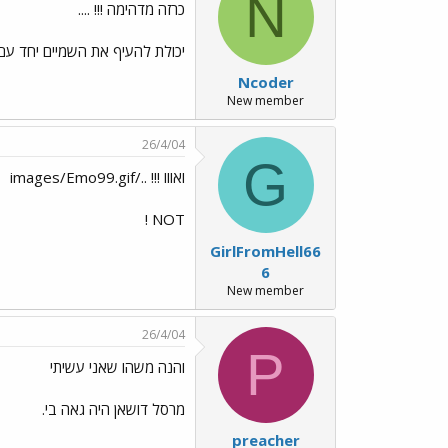
N
כרזה מדהימה !!! ....
יכולת להעיף את השמיים יחד עם הכתובית מאחור Free Wili ולשים ש
Ncoder
New member
26/4/04
G
ואווו !!! ../images/Emo99.gif
NOT !
GirlFromHell66
6
New member
26/4/04
P
והנה משהו שאני עשיתי
מרסל דושאן היה גאה בי.
preacher