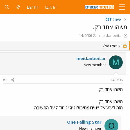
התחבר
הירשם
טיפול CBT
משהו אחד רק.
פ
פ
14/9/06
meidanbeitar
ו
ו
ת
הנושא נעול.
ר
ח
ס
ה
ם
meidanbeitar
M
נ
ב
New member
ו
ת
ש
א
א
ר
#1
14/9/06
י
ך
משהו אחד רק.
משהו אחד רק.
מזה לעזעזאל
"נוירופסיכולוגיה"
? תודה על התשובה.
One Falling Star
O
New member