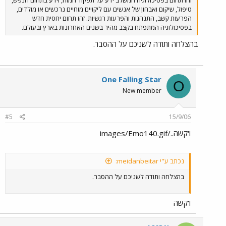
טיפול, שיקום ואבחון של אנשים עם ליקויים מוחיים נרכשים או מולדים,
הפרעות קשב, התנהגות והפרעות רגשיות. זהו תחום יחסית חדש
בפסיכולוגיה המתפתח בקצב מהיר בשנים האחרונות בארץ ובעולם.
בהצלחה ותודה לשניכם על ההסבר.
One Falling Star
O
New member
#5
15/9/06
ו'קשה../images/Emo140.gif
נכתב ע"י meidanbeitar:
בהצלחה ותודה לשניכם על ההסבר.
ו'קשה