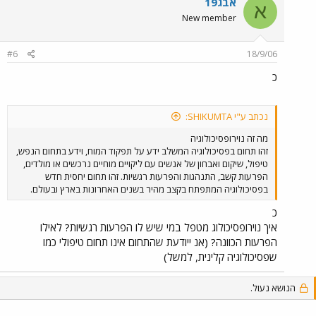
אבג19
א
New member
#6
18/9/06
כ
נכתב ע"י SHIKUMTA:
מה זה נוירופסיכולוגיה
זהו תחום בפסיכולוגיה המשלב ידע על תפקוד המוח, וידע בתחום הנפש,
טיפול, שיקום ואבחון של אנשים עם ליקויים מוחיים נרכשים או מולדים,
הפרעות קשב, התנהגות והפרעות רגשיות. זהו תחום יחסית חדש
בפסיכולוגיה המתפתח בקצב מהיר בשנים האחרונות בארץ ובעולם.
כ
איך נוירופסיכולוג מטפל במי שיש לו הפרעות רגשיות? לאילו
הפרעות הכוונה? (אנ ייודעת שהתחום אינו תחום טיפולי כמו
שפסיכולוגיה קלינית, למשל)
הנושא נעול.