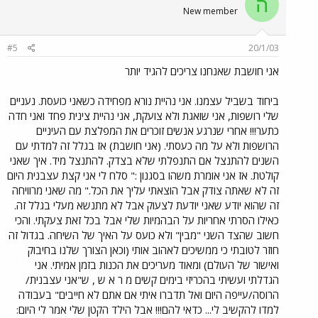
ה
New member
#5
20/1/03
אני חושבת שאנחנו צריכים להגיד יותר
ביחוד בשביל עצמנו. אני נהיית נורא מפחידה כשאני כועסת. נעניים
שלי רושפות, אני שואגת ולא צועקת, אני נהיית צינית פחד ואני חדה
כתער!!! אחרי שנרגע אנשים זוכרים את המפלצת עם העיניים
הרושפות ולא על מה כעסתי. (אני חושבת) אז בגלל זה למדתי עם
השנים להתנצל אם התנפלתי שלא בצדק. להתנצל מיד. איך שאני
קולטת. אז אני אומרת משהו בסגנון :" סלח לי אני קצת עצבנית היום
זה לא שאתה צודק אבל הוצאתי עליך את הכל." מה שאני מרוויחה
זה שהוא יודע שאני יודעת לצעוק אבל לא מתנשא מעלי בגלל זה.
כאילו הסרתי אחריות על הבהמיות שלי אבל בכל זאת צעקתי. והכי
חשוב שהצד השני "מבין" ולא כועס על האיך של השיחה. בגדול זה
חוזר לטובתי כי ממשיכים לאהוב אותי (וכאן הצורך שלנו בחיבוק
ואישור של העולם) ומאוד מעריכים את הכנות בזמן אמיתי. אני
הגדלתי ועשיתי בהכריזי בימים קשים מ ר א ש , ש"אני עצבנית/
הרוסה/עייפה היום ואל תדברו איתי אם אתם לא חייבים" בעבודה
למדו להקשיב לי... כדאי להם!!! אבל הילד הקטן שלי אמר לי היום: