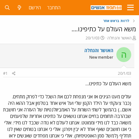
התחבר
הירשם
לרזות בראש אחר
משא העולם על כתיפינו....
פ
פ
האושר והנחלה
20/1/03
ו
ו
ת
ר
האושר והנחלה
ה
ח
ס
New member
ה
ם
נ
ב
ו
ת
#1
20/1/03
ש
א
א
ר
משא העולם על כתיפינו....
י
ך
עולים מעט הגיגים אז אני מנפחת לכם את השכל כדי לפרוק מתחים.
(כבר צעקתי על הילד הקטן שלי ועל איש אחד בטלפון אבל ההוא היה
אשם...) בהמשך לשתי השורות על האמביוולנטיות של העזרה אני חושבת
שבהרבה תחומים בחיים אנחנו נושאים על כתיפינו אחריות שלפעמים
משאה כבד לנו מידי וממוטט. אנחנו לעולם לא נודה שכבד לנו מידי. אולי
כי אנו חושבים שאף אחד לא יבין ויפרגן. אולי כי אנחנו בטוחים שאין לנו
תחליף (למשל סמן האופטימיות). אולי כי אנחנו מפחדים שאנשים יראו