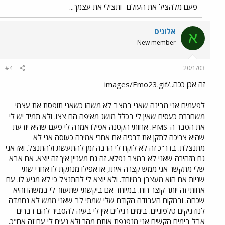
פעם מלהציל את העולם- ותצילי את עצמך...
אלוניס
א
New member
#4
20/1/03
זה אכן ככה../images/Emo23.gif
לפעמים אני מבינה שאני במצב לא משהו כשאני תופסת את עצמי
משחררת כעסים שאין לי בכלל מושג מאיפה הם צצו. ולא תמיד יש לי
את הסבר ה-PMS. אחותי הקטנה אפילו אמרה לי פעם שהיא יודעת
שהיא צריכה לתקן את דרכיה אם אחרי אמירה כעוסה אני לא
מתנצלת. בדר"כ זה לא לוקח לי הרבה זמן להתעשת ולהתנצל. ואז אני
גם מזהירה שאני לא במצב נפלא. זה גם מעניין איך זה יוצא. אם אבא
שלי מתקשר אני ממש קצרה איתו, או אפילו מנתקת לו אחרי שתי
שניות אם הוא מעצבן במיוחד. ולא יוצא לי להתנצל כי לא מגיע לו. עם
אחותי זה יותר קוצר רוח. במיוחד אם ביקשתי שתעזור לי במשהו והיא
שכחה. ובמקום העבודה הקודם שלי שמתי לב שאני ממש לא נחמדה
לנודניקים טלפוניים. בימים רגילים אין לי בעיה להסביר להם דברים
אבל בימים הקשים אני מנפנפת אותם מהר ולא נעים לי עם זה אח"כ.