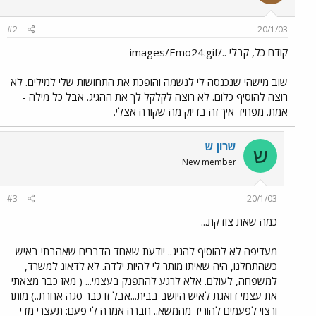
#2
20/1/03
קודם כל, קבלי ../images/Emo24.gif
שוב מישהי שנכנסה לי לנשמה והופכת את התחושות שלי למילים. לא
רוצה להוסיף כלום. לא רוצה לקלקל לך את ההגיג. אבל כל מילה -
אמת. מפחיד איך זה בדיוק מה שקורה אצלי.
שרון ש
ש
New member
#3
20/1/03
כמה שאת צודקת...
מעדיפה לא להוסיף להגיג.. יודעת שאחד הדברים שאהבתי באיש
כשהתחלנו, היה שאיתו מותר לי להיות ילדה. לא לדאוג למשרד,
למשפחה, לעולם. אלא לרגע להתפנק בעצמי... ( מאז כבר מצאתי
את עצמי דואגת לאיש היושב בבית...אבל זו כבר סגה אחרת..) מותר
ורצוי לפעמים להוריד מהמשא.. חברה אמרה לי פעם: תעצרי מדי