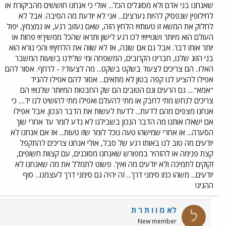
שאנחנו בני אדם ולא מסוגלים הכל... אולי כי אנחנו חוששים מהביקורת או
לחילופין שנפסיק להיות נערצים... אני לא יודעת מה הסיבה. אבל לא
לחלוק את המשא זו טעות!!! הלחץ הזה, שאם נעזוב רגע, או נמצמץ, יפול
העולם הוא מיותר ושגויי!!!! לכו רגע לישון ותראו שהכל ממשיך!!! פחות או
יותר אותו דבר. אבל גם אם שונה, אז לא שווה את הלחץ!!! והכי נורא הוא
בני הזוג שלנו, חברינו הקרובים, המשפחה ומי שלידנו בשעות המשבר
האלו.. הם צריכים לצעוד בשקט בשקט... מה לצעוד? - לרחף. אסור להם
אפילו להציע לנו קפה בטון לא מתאים... אסור להם אפילו להגיד
"אמא".... גם הרעים וגם הטובים הם שק החבטות המיותר שלנו!!! הם
צריכים לנחש מתי לחבק או מתי להעלם ואפילו מתי להושיט לנו יד.... כי
אנחנו מצפים מהם לדעת... לדעת לעשות את הדבר הנכון. אבל אפילו
אם ישאלו אותנו מה הדבר הנכון בשבילנו לא נדע לומר עד אחרי שוך
הסערה... או אחרי שמישהו טעה נוכל לומר שזו טעות... אז אם אנחנו לא
יודעים מה טוב לנו באותו רגע של סבל, אולי אנחנו צריכים להתקפל
קצת פנימה או להזהיר במפורש שאנחנו מסוכנים, עם קצוות חשופים,
זקוקים לתמיכה ולא יודעים מה ואיך. פשוט לתמלל את מה שאנחנו לא
יודעים... משהו כמו סימני דרך... זה יהיה גם סימני דרך לעצמנו... סוף
ההגיג!
לא מ ו ו ת ר ת
ל
New member