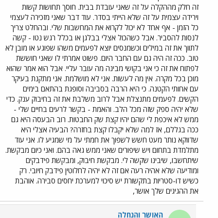
זה חלק מההקלה על זה שאני עובדת בבית. חוסך תחושות קשות
וירידה עצמית על זה שלא הייתי בסדר. עוד דבר שאני מזכירה לעצמי
כל הזמן - אף אחד לא יכול לקרוא את המחשבות שלי. ובהחלט צריך
לנסות להסביר. אבל כשהכול אצלי בבלגן או בכלל רגש נטו - קשה
לתווך את זה במילים וכשמנסים יוצא לפעמים משהו שפוגע או מובן לא
טוב. ככה זה היה גם עם החבר היום. פשוט אמרתי לו שאני חוששת
לפתוח את זה כי אני בקושי מבינה מה עובר עליי. אבל הוא אמר שהוא
מוכן בכל מקרה. אין מה לעשות. אני לא מושלמת. אני מתקנת בעיקר
עם אחותי הקטנה. כי היא הרבה בסביבה וסופגת בהתאם בימים
הקשים. לפעמים מתנצלת אבל לרוב משלבת את זה בחיבוק ענק. כדי
שלא יהיה ספק שזה מכל הלב. והאמת - בקשר לרעים בחיים שלי -
ממש לא איכפת לי שהם יהיו קצת שק החבטות. רוב הבעסה היא גם
ככה בגללם, אז למה שלא יקבלו קצת בחזרה? הבעיה אצלי היא
שדווקא נותר מעט חשש לשפוך את חמתי על מי שמגיע לו. אני עוד
מתלמדת בתחום ויש שיפורים שאני ממש גאה בהם. ואני כיום מבקשת.
שיתחשבו, שיבינו שקשה לי. מבקשת חיבוק, ומבקשת פידבקים
ומודיעה שלא אהיה רעה אם זה לא יהיה לחלוטין פידבק חיובי. רק
כשיש דו-סטריות בתקשורת יש סיכוי למערכת יחסים סבירה. אוהבת
את ההגיגים שלך אושר,
האושר והנחלה