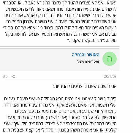
"אמא , אני לא מצליח להגיד לך כלום" וזה נורא כאב לי. אז הסברתי
לו שהיום אני מגעילה וזה יעבור מחר ושאני מאוד לחוצה ועכשיו אני
אקשיב לו אבל שישתדל היום להגיד דברים רק לאבא... את הילדים
אני משתדלת להזהיר מבעוד מועד כי אני חושבת שזכרון המפלצת
רושפת העניים יכול מאוד להזיק להם. ביחוד כי זו אמא שלהם. הם די
מבינים אם אני עושה הכנה מראש ואז מספיק אם אני לוחשת בקול
מאיים. :"אני מבקשת שקט...."
האושר והנחלה
ה
New member
#6
20/1/03
אני חושבת שאנחנו צריכים להגיד יותר
ביחוד בשביל עצמנו. אני נהיית נורא מפחידה כשאני כועסת. נעניים
שלי רושפות, אני שואגת ולא צועקת, אני נהיית צינית פחד ואני חדה
כתער!!! אחרי שנרגע אנשים זוכרים את המפלצת עם העיניים
הרושפות ולא על מה כעסתי. (אני חושבת) אז בגלל זה למדתי עם
השנים להתנצל אם התנפלתי שלא בצדק. להתנצל מיד. איך שאני
קולטת. אז אני אומרת משהו בסגנון :" סלח לי אני קצת עצבנית היום