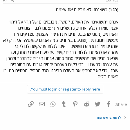
#7
20/1/03
(הגיג) כשאנחנו לא מבינים את עצמנו
אנחנו "משגעים" את העולם. למשל, מבזבזים ים של מרץ על דימוי
עצמי מואדר (כלפי אחרים), משלים את עצמנו לגבי רצונותינו
האמיתיים (מפני שהם...סותרים את הדימוי העצמי), מצדיקים את
מעשינו ותגובותינו. (ופוגעים באחרים!). מה אנחנו עושים?? הכל. רק לא
עומדים מול המראה! חוששים! יראים! לגלות או שקשה לנו לקבל
אהבה או להפתח. לגלות דברים קשים שנוטעים אותנו למקום, ועד
שלא פותרים שם ממשיכים סחור סחור. אנחנו חייבים להתקרב ולהבין
את עצמנו למעננו - וכדי לקיים מערכות יחסים טובות עם הסובבים
אותנו, כדי לא להטריף את העולם סביבנו. הכל מתחיל ומסתיים בנו....זו
האמת. דליה
You must log in or register to reply here.
פייסבוק
Twitter
Reddit
Pinterest
Tumblr
WhatsApp
דואר אלקטרוני
הוסף קישור
Share:
לרזות בראש אחר