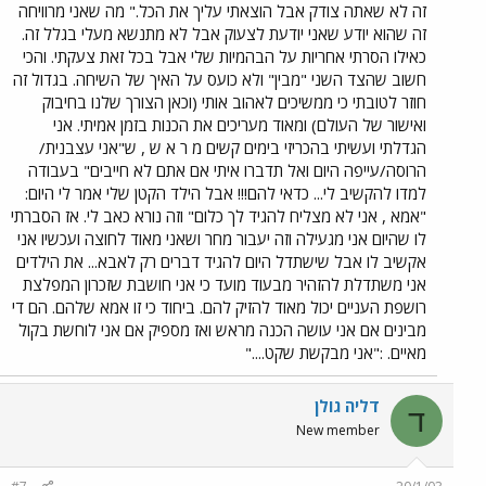
זה לא שאתה צודק אבל הוצאתי עליך את הכל." מה שאני מרוויחה
זה שהוא יודע שאני יודעת לצעוק אבל לא מתנשא מעלי בגלל זה.
כאילו הסרתי אחריות על הבהמיות שלי אבל בכל זאת צעקתי. והכי
חשוב שהצד השני "מבין" ולא כועס על האיך של השיחה. בגדול זה
חוזר לטובתי כי ממשיכים לאהוב אותי (וכאן הצורך שלנו בחיבוק
ואישור של העולם) ומאוד מעריכים את הכנות בזמן אמיתי. אני
הגדלתי ועשיתי בהכריזי בימים קשים מ ר א ש , ש"אני עצבנית/
הרוסה/עייפה היום ואל תדברו איתי אם אתם לא חייבים" בעבודה
למדו להקשיב לי... כדאי להם!!! אבל הילד הקטן שלי אמר לי היום:
"אמא , אני לא מצליח להגיד לך כלום" וזה נורא כאב לי. אז הסברתי
לו שהיום אני מגעילה וזה יעבור מחר ושאני מאוד לחוצה ועכשיו אני
אקשיב לו אבל שישתדל היום להגיד דברים רק לאבא... את הילדים
אני משתדלת להזהיר מבעוד מועד כי אני חושבת שזכרון המפלצת
רושפת העניים יכול מאוד להזיק להם. ביחוד כי זו אמא שלהם. הם די
מבינים אם אני עושה הכנה מראש ואז מספיק אם אני לוחשת בקול
מאיים. :"אני מבקשת שקט...."
דליה גולן
ד
New member