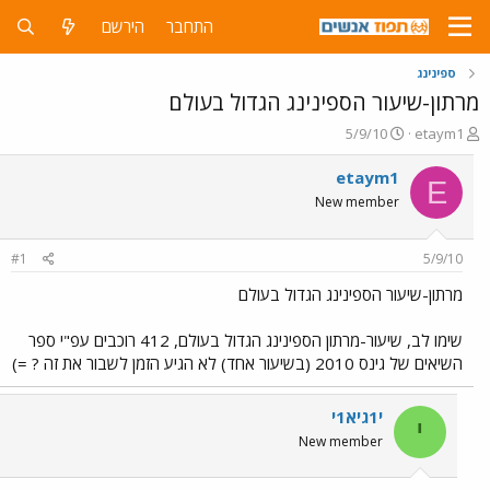
התחבר
הירשם
ספינינג
מרתון-שיעור הספינינג הגדול בעולם
פ
פ
5/9/10
etaym1
ו
ו
ת
ר
etaym1
E
ח
ס
New member
ה
ם
נ
ב
ו
ת
#1
5/9/10
ש
א
א
ר
מרתון-שיעור הספינינג הגדול בעולם
י
ך
שימו לב, שיעור-מרתון הספינינג הגדול בעולם, 412 רוכבים עפ"י ספר
השיאים של גינס 2010 (בשיעור אחד) לא הגיע הזמן לשבור את זה ? =)
י1גיא1י
י
New member