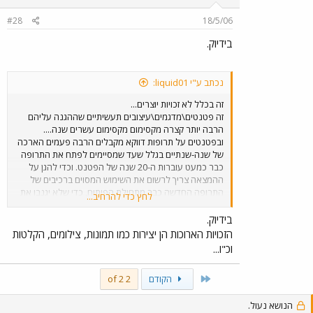
#28
18/5/06
בידיוק.
נכתב ע"י liquid01:
זה בכלל לא זכויות יוצרים...
זה פטנטים\מדגמים\עיצובים תעשיתיים שההגנה עליהם
הרבה יותר קצרה מקסימום מקסימום עשרים שנה....
ובפטנטים על תרופות דווקא מקבלים הרבה פעמים הארכה
של שנה-שנתיים בגלל שעד שמסיימים לפתח את התרופה
כבר כמעט עוברות ה-20 שנה של הפטנט. וכדי להגן על
ההמצאה צריך לרשום את השימוש המסוים ברכיבים של
התרופה החדשה כבר מתחילת הפיתוח, כדי שלא יגנבו את
לחץ כדי להרחיב...
הרעיון...
בידיוק.
הזכויות הארוכות הן יצירות כמו תמונות, צילומים, הקלטות
וכ"ו...
First
הקודם
2 of 2
הנושא נעול.