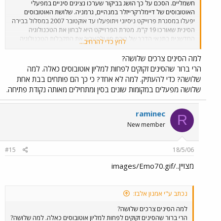
חשמליים. הסכם על כך הושג בביקור שערכו נציגים סיניים במפעלי
האוטובוסים של דיימלרקרייזלר במנהיים, גרמניה. שלושת האוטובוסים
יפעלו במסגרת פרוייקט ניסיוני ויתופעלו עד אוקטובר 2007 במסלול בבירה
הסינית שאורכו 19 ק"מ. מטרת הפרוייקט היא לבחון את הטכנולוגיה
החדשנית בתנאי הדרך של בירת סין ולהעריך את התקבלות הטכנולוגיה
לחץ כדי להרחיב...
ע"י תושבי בייג'ינגר. מטרות אחרות הן טכנולוגיות כמו צבירת ניסיון בתפעול
ועיסוק במימן בתחבורה. עלות כל אוטובוס כזה מסתכמת בכ-1.2 מיליון אירו,
למה הסינים צרכים שלושה?
מחיר שאינו כלכלי לתפעול מסחרי שוטף. בעלויות הפרוייקט הנוכחי
הרי ברור שהסינים זקוקים לפחות למליון אוטובוסים כאלה. למה
יתחלקו תוכנית הפיתוח של האו"ם, UNPD 40%, השאר ימומן ע"י הנציבות
שלושה? כדי להעתיק. למה לא אחד? כי כך הם פותחים בבת אחת
האירופית והאו"ם שרואים בפרוייקט חשיבות מרובה בגלל הזיהום הרב
שלושה מפעלים במקומות שונים בסין ומתחילים מאותה נקודת פתיחה.
באזורים צפופי האוכלוסיה בסין. האו"ם תרם 2 מיליון דולר לפרוייקט
והאיחוד האירופי ישלב אותו בפרוייקט מקביל שמתנהל בכמה ערים
אירופיות בשנתיים האחרונות. האוטובוסים המשתתפים בפרוייקט עברו כבר
raminec
R
מעל 800,000 ק"מ והסיעו יותר משלושה מיליון נוסעים. להערכת גורמים
New member
במרצדס בנץ אוטובוסים תאי דלק חשמליים יהיו זמינים לשימוש מסחרי
בתוך עשור. מדובר לעת עתה באוטובוסים עירוניים בלבד מדגם סיטארו.
#15
18/5/06
מצויין../images/Emo70.gif
נכתב ע"י אמנון אלבז:
למה הסינים צרכים שלושה?
הרי ברור שהסינים זקוקים לפחות למליון אוטובוסים כאלה. למה שלושה?