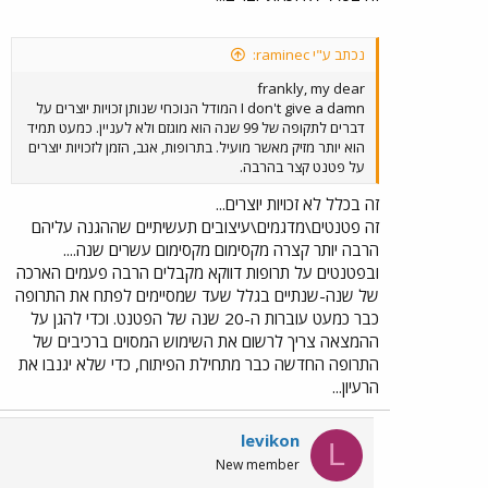
נכתב ע"י raminec:
frankly, my dear
I don't give a damn המודל הנוכחי שנותן זכויות יוצרים על
דברים לתקופה של 99 שנה הוא מוגזם ולא לעניין. כמעט תמיד
הוא יותר מזיק מאשר מועיל. בתרופות, אגב, הזמן לזכויות יוצרים
על פטנט קצר בהרבה.
זה בכלל לא זכויות יוצרים...
זה פטנטים\מדגמים\עיצובים תעשיתיים שההגנה עליהם
הרבה יותר קצרה מקסימום מקסימום עשרים שנה....
ובפטנטים על תרופות דווקא מקבלים הרבה פעמים הארכה
של שנה-שנתיים בגלל שעד שמסיימים לפתח את התרופה
כבר כמעט עוברות ה-20 שנה של הפטנט. וכדי להגן על
ההמצאה צריך לרשום את השימוש המסוים ברכיבים של
התרופה החדשה כבר מתחילת הפיתוח, כדי שלא יגנבו את
הרעיון...
levikon
L
New member