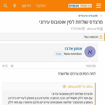
התחבר
הירשם
תחבורה ציבורית
מרצדס שולחת לסין אוטובוס עירוני
פ
פ
17/5/06
ahuva78
ו
ו
ת
הנושא נעול.
ר
ח
ס
ה
ם
אמנון אלבז
נ
ב
א
ו
ת
New member
מנהל
ש
א
א
ר
#10
18/5/06
י
ך
למה הסינים צרכים שלושה?
נכתב ע"י ahuva78:
מרצדס שולחת לסין אוטובוס עירוני
עם תאי דלק חשמליים. הנה הכתבה: מרצדס בנץ תספק לעיריית בייג'ינג
באמצע ספטמבר שלושה אוטובוסים עירוניים מדגם סיטארו עם תאי דלק