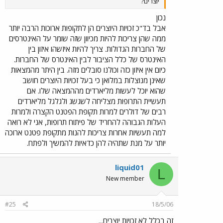
יוצרים?
נכון
אבל בד"כ זכויות היוצרים הן לתקופות ארוכות הרבה יותר
ממה שהן צריכות להיות מכיוון שזה שומר על האינטרסים
של החברות הגדולות. צריך להיות איזשהו איזון בין
האינטרס של כלל הציבור לבין האינטרס של החברות.
כיום אין איזון כזה וכולנו סובלים מזה. בין היתר מהמצאות
שאינן מנוצלות במלואן כי בעל זכויות היוצרים חושב
שהוא יוכל לעשות מליארדים מההמצאה שלו. אם
תעשיית התרופות מצליחה לשגשג ולגלגל מליארדים
רבים של דולרים למרות תקופת הפטנט הקצרה ולמרות
העלות הגבוהה להחריד של פיתוח תרופות, אני לא רואה
למה תעשיות אחרות צריכות להנות מתקופת פטנט ארוכה
יותר על מנת שתהיה להן כדאיות להמשיך ולפתח.
liquid01
L
New member
#25
18/5/06
זה בכלל לא זכויות יוצרים...