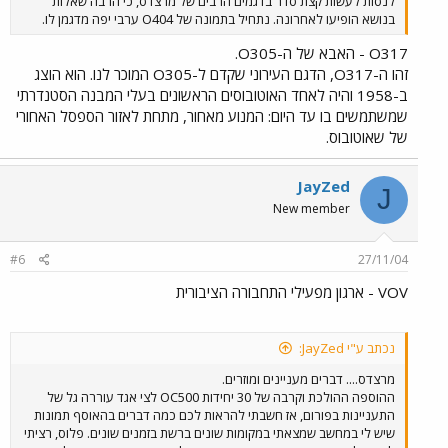
לנסות לעשות קצת סדר בדגמים הרבים של מרצדס, כי הרבה שאלות
בנושא הופיעו לאחרונה. נתחיל בתמונה של O404 ערבי יפה מדגמן לו.
O317 - האבא של ה-O305.
זהו ה-O317, הדגם העירוני שקדם ל-O305 המוכר לנו. הוא הוצג
ב-1958 והיה לאחד האוטובוסים הראשונים בעלי המבנה הסטנדרתי
שמשתמשים בו עד היום: המנוע מאחור, מתחת לאזור הספסל האחורי
של שאוטובוס.
JayZed
J
New member
#6
27/11/04
VOV - ארגון מפעילי התחבורה הציבורית
נכתב ע"י JayZed:
מרצדס.... דברים מעניינים ומוזרים.
ההוספה ההולכת וקרבה של 30 יחידות OC500 לצי אגד עוררה גל של
התעניינות בפורום, אז חשבתי להראות לכם כמה דברים בהאוסף תמונות
שיש לי במחשב שמצאתי במקומות שונים ברשת בזמנים שונים. פלוס, רציתי