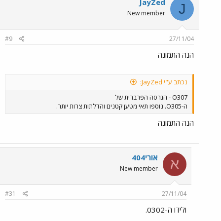
JayZed
J
New member
#9
27/11/04
הנה התמונה
נכתב ע"י JayZed:
O307 - הגרסה הפרברית של
ה-O305. נוספו תאי מטען קטנים והדלתות צרות יותר.
הנה התמונה
אורי404
א
New member
#31
27/11/04
ולידו ה-0302.