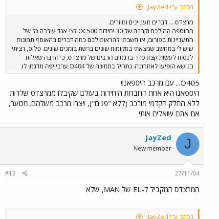
נכתב ע"י JayZed:
מרצדס.... דברים מעניינים ומוזרים.
ההוספה ההולכת וקרבה של 30 יחידות OC500 לצי אגד עוררה גל של
התעניינות בפורום, אז חשבתי להראות לכם כמה דברים בהאוסף תמונות
שיש לי במחשב שמצאתי במקומות שונים ברשת בזמנים שונים. פלוס, רציתי
לנסות לעשות קצת סדר בדגמים הרבים של מרצדס, כי הרבה שאלות
בנושא הופיעו לאחרונה. נתחיל בתמונה של O404 ערבי יפה מדגמן לו.
O405... עם מרכב היספאנו!
היספאנו היא אחת החברות היחידות בעולם שקיבלו ממרצדס שלדות
ללא החלק הקדמי מורכב (ללא "פנים"), ויצרו מרכב משלהם. מכוער,
אם אתם שואלים אותי.
JayZed
J
New member
#13
27/11/04
המרצדס המקביל ל-EL של MAN, שלא
נכתב ע"י JayZed: