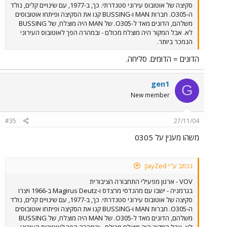
סקיצה של אוטובוס עירוני סטנדרתי. כך, ב-1977, עם שינויים קלים, נולד
ה-O305. חברות MAN ו-BUSSING קנו את הסקיצה ופיתחו אוטובוסים
משלהם, הדונים מאד ל-O305. של MAN היה מוצלח, של BUSSING
לא. אבל המקור היה מוצלח מכולם - ובמהרה הפך לאוטובוס העירוני
הנמכר ביותר.
הדונים = הדומים. סליחה.
gen1
G
New member
#35
27/11/04
משהו מענין על 0305
נכתב ע"י JayZed:
VOV - ארגון מפעילי התחבורה הציבורית
בגרמניה - ישבו עם מהנדסי מרצדס ו-Magirus Deutz ב-1966 ויצרו
סקיצה של אוטובוס עירוני סטנדרתי. כך, ב-1977, עם שינויים קלים, נולד
ה-O305. חברות MAN ו-BUSSING קנו את הסקיצה ופיתחו אוטובוסים
משלהם, הדונים מאד ל-O305. של MAN היה מוצלח, של BUSSING
לא. אבל המקור היה מוצלח מכולם - ובמהרה הפך לאוטובוס העירוני