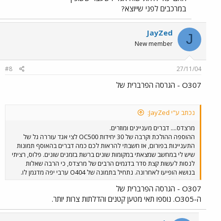
במרכבים לפני שייוצא?
JayZed
J
New member
#8
27/11/04
O307 - הגרסה הפרברית של
נכתב ע"י JayZed:
מרצדס.... דברים מעניינים ומוזרים.
ההוספה ההולכת וקרבה של 30 יחידות OC500 לצי אגד עוררה גל של
התעניינות בפורום, אז חשבתי להראות לכם כמה דברים בהאוסף תמונות
שיש לי במחשב שמצאתי במקומות שונים ברשת בזמנים שונים. פלוס, רציתי
לנסות לעשות קצת סדר בדגמים הרבים של מרצדס, כי הרבה שאלות
בנושא הופיעו לאחרונה. נתחיל בתמונה של O404 ערבי יפה מדגמן לו.
O307 - הגרסה הפרברית של
ה-O305. נוספו תאי מטען קטנים והדלתות צרות יותר.