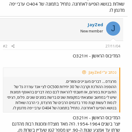
שאלות בנושא הופיעו לאחרונה. נתחיל בתמונה של O404 ערבי יפה
מדגמן לו.
JayZed
J
New member
#2
27/11/04
המדיבוס הראשון - O321H
נכתב ע"י JayZed:
מרצדס.... דברים מעניינים ומוזרים.
ההוספה ההולכת וקרבה של 30 יחידות OC500 לצי אגד עוררה גל של
התעניינות בפורום, אז חשבתי להראות לכם כמה דברים בהאוסף תמונות
שיש לי במחשב שמצאתי במקומות שונים ברשת בזמנים שונים. פלוס, רציתי
לנסות לעשות קצת סדר בדגמים הרבים של מרצדס, כי הרבה שאלות
בנושא הופיעו לאחרונה. נתחיל בתמונה של O404 ערבי יפה מדגמן לו.
המדיבוס הראשון - O321H
יוצר בשנים 1954-1964. היה מאד מוצלח ומכונות רבות מהדגם
שרתו עד אמצע שנות ה-90. יש מספר קטן שעדיין בשרות (!),