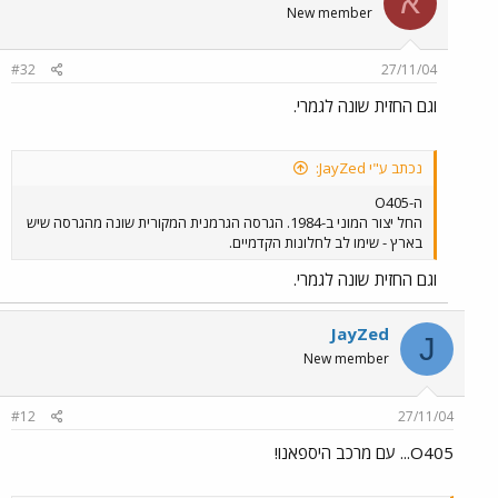
א
New member
#32
27/11/04
וגם החזית שונה לגמרי.
נכתב ע"י JayZed:
ה-O405
החל יצור המוני ב-1984. הגרסה הגרמנית המקורית שונה מהגרסה שיש
בארץ - שימו לב לחלונות הקדמיים.
וגם החזית שונה לגמרי.
JayZed
J
New member
#12
27/11/04
O405... עם מרכב היספאנו!