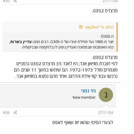
#30
27/11/04
מרצדס 0302.
נכתב ע"י JayZed:
ה-O302
יוצר מ-1965 ועד תחילת יצורו של ה-O305. רבים ממנו
עדיין בשרות
,
כמו האוטובוס שבתמונה שעדיין נוסע לו בלפקוסה שבניקוסיה.
מרצדס 0302.
לפי חוברת מוזיאון אגד; היו לאגד 35 מרצדס 0302 גרמניים
מוגמרים מודל 1972-1973. הם שימשו במשך 11 שנים. הם
נרכשו עבור קווי אילת והדרום. אחד מהם נמצא במוזיאון אגד.
ניר נמני
נ
New member
#36
27/11/04
לצערי הסיכוי שהוא יזוז שואף לאפס