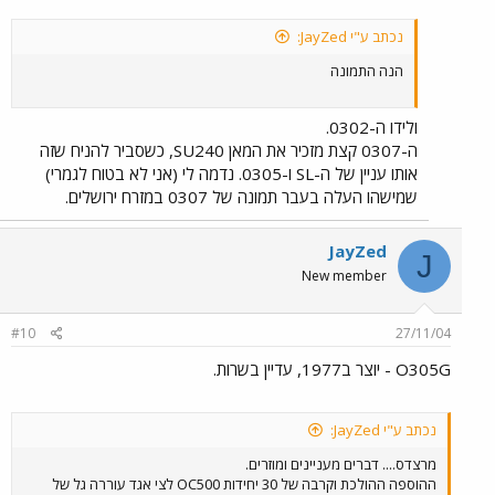
נכתב ע"י JayZed:
הנה התמונה
ולידו ה-0302.
ה-0307 קצת מזכיר את המאן SU240, כשסביר להניח שזה
אותו עניין של ה-SL ו-0305. נדמה לי (אני לא בטוח לגמרי)
שמישהו העלה בעבר תמונה של 0307 במזרח ירושלים.
JayZed
J
New member
#10
27/11/04
O305G - יוצר ב1977, עדיין בשרות.
נכתב ע"י JayZed:
מרצדס.... דברים מעניינים ומוזרים.
ההוספה ההולכת וקרבה של 30 יחידות OC500 לצי אגד עוררה גל של