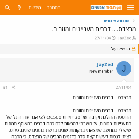
התחבר
הירשם
תחבורה ציבורית
מרצדס.... דברים מעניינים ומוזרים.
פ
פ
27/11/04
JayZed
ו
ו
ת
הנושא נעול.
ר
ח
ס
ה
ם
JayZed
נ
ב
J
ו
ת
New member
ש
א
א
ר
#1
27/11/04
י
ך
מרצדס.... דברים מעניינים ומוזרים.
מרצדס.... דברים מעניינים ומוזרים.
ההוספה ההולכת וקרבה של 30 יחידות OC500 לצי אגד עוררה גל של
התעניינות בפורום, אז חשבתי להראות לכם כמה דברים בהאוסף תמונות
שיש לי במחשב שמצאתי במקומות שונים ברשת בזמנים שונים. פלוס,
רציתי לנסות לעשות קצת סדר בדגמים הרבים של מרצדס, כי הרבה