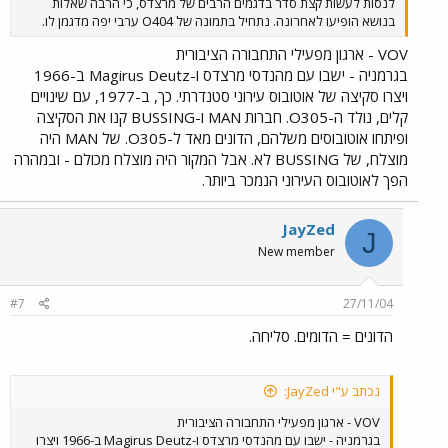
לנסות לעשות קצת סדר בדגמים הרבים של מרצדס, כי הרבה שאלות
בנושא הופיעו לאחרונה. נתחיל בתמונה של O404 ערבי יפה מדגמן לו.
VOV - ארגון מפעילי התחבורה הציבורית
בגרמניה - ישבו עם מהנדסי מרצדס ו-Magirus Deutz ב-1966
ויצרו סקיצה של אוטובוס עירוני סטנדרתי. כך, ב-1977, עם שינויים
קלים, נולד ה-O305. חברות MAN ו-BUSSING קנו את הסקיצה
ופיתחו אוטובוסים משלהם, הדונים מאד ל-O305. של MAN היה
מוצלח, של BUSSING לא. אבל המקור היה מוצלח מכולם - ובמהרה
הפך לאוטובוס העירוני הנמכר ביותר.
JayZed
J
New member
#7
27/11/04
הדונים = הדומים. סליחה.
נכתב ע"י JayZed:
VOV - ארגון מפעילי התחבורה הציבורית
בגרמניה - ישבו עם מהנדסי מרצדס ו-Magirus Deutz ב-1966 ויצרו