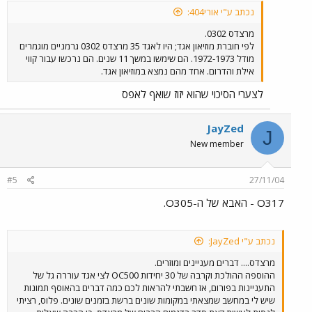
נכתב ע"י אורי404:
מרצדס 0302.
לפי חוברת מוזיאון אגד; היו לאגד 35 מרצדס 0302 גרמניים מוגמרים
מודל 1972-1973. הם שימשו במשך 11 שנים. הם נרכשו עבור קווי
אילת והדרום. אחד מהם נמצא במוזיאון אגד.
לצערי הסיכוי שהוא יזוז שואף לאפס
JayZed
J
New member
#5
27/11/04
O317 - האבא של ה-O305.
נכתב ע"י JayZed:
מרצדס.... דברים מעניינים ומוזרים.
ההוספה ההולכת וקרבה של 30 יחידות OC500 לצי אגד עוררה גל של
התעניינות בפורום, אז חשבתי להראות לכם כמה דברים בהאוסף תמונות
שיש לי במחשב שמצאתי במקומות שונים ברשת בזמנים שונים. פלוס, רציתי