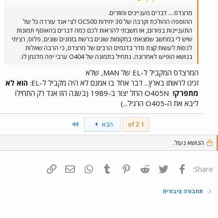
מרצדס.... דברים מעניינים ומוזרים.
ההוספה ההולכת וקרבה של 30 יחידות OC500 לצי אגד עוררה גל של
התעניינות בפורום, אז חשבתי להראות לכם כמה דברים בהאוסף תמונות
שיש לי במחשב שמצאתי במקומות שונים ברשת בזמנים שונים. פלוס, רציתי
לנסות לעשות קצת סדר בדגמים הרבים של מרצדס, כי הרבה שאלות
בנושא הופיעו לאחרונה. נתחיל בתמונה של O404 ערבי יפה מדגמן לו.
המרצדס המקביל ל-EL של MAN, שלא
זכינו לראותו בארץ... דבר אחד בו אמנם לא היה מקביל ל-EL:
הוא לא
מתפרק!
O405N החל יצור ב-1989 (בשנה הזו אגד רק התחילו
ליבא את ה-O405 הרגיל...)
Last
1 of 2
הבא
הנושא נעול.
פייסבוק
Twitter
Reddit
Pinterest
Tumblr
WhatsApp
דואר אלקטרוני
הוסף קישור
Share:
תחבורה ציבורית