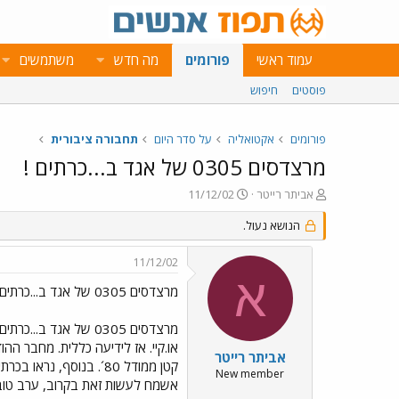
עמוד ראשי
פורומים
מה חדש
משתמשים
פוסטים
חיפוש
פורומים
אקטואליה
על סדר היום
תחבורה ציבורית
מרצדסים 0305 של אגד ב...כרתים !
פ
פ
אביתר רייטר
11/12/02
ו
ו
ת
הנושא נעול.
ר
ח
ס
ה
ם
11/12/02
נ
ב
א
ו
ת
מרצדסים 0305 של אגד ב...כרתים !
ש
א
א
ר
מרצדסים 0305 של אגד ב...כרתים !
י
ך
אביתר רייטר
New member
אשמח לעשות זאת בקרוב, ערב טוב 