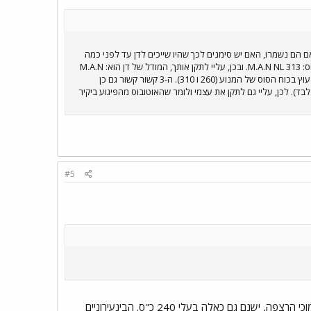
 הם נשמרו, האם יש סימנים לכך שהיו שייכים לדן עד לפני כמה
שנים? אשמח מאוד לראות תמונות שלהם. אגב, ראיתי באחת ההודעות הקודמות שלך שאמרת שלדן ולאגד אותו סוג אוטובוס: M.A.N NL 313. ובכן, עליי לתקן אותך, המודל של דן הוא: M.A.N
NL 263. מדובר באותו סוג שלדה (NL) לפי נידפלור - נמוך ריצפה (Niederflur אם אני לא טועה), אולם ההבדל המספרי נעוץ בכוח הסוס של המנוע (260 ו 310). ה-3 קשור קשור גם כן
20 כ"ס ושלדה דור שני (דהיינו, מדרגה אחת בלבד). לכן, עליי גם לתקן את עצמי ולומר שהאוטובוס מהפיגוע ביקיר
#5
לגבי משקל עצמי אני לא יודע, אולי 8 טון בערך... לגבי הספק מנוע: נע מ-200 כ"ס, דרך 260 או 310 בנמוכי הרצפה, ישנם גם כאלה בעלי 240 כ"ס. הבינעירוניים