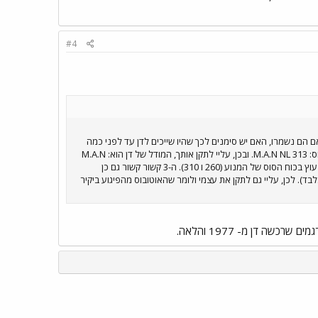
#4
 הם נשמרו, האם יש סימנים לכך שהיו שייכים לדן עד לפני כמה
שנים? אשמח מאוד לראות תמונות שלהם. אגב, ראיתי באחת ההודעות הקודמות שלך שאמרת שלדן ולאגד אותו סוג אוטובוס: M.A.N NL 313. ובכן, עליי לתקן אותך, המודל של דן הוא: M.A.N
NL 263. מדובר באותו סוג שלדה (NL) לפי נידפלור - נמוך ריצפה (Niederflur אם אני לא טועה), אולם ההבדל המספרי נעוץ בכוח הסוס של המנוע (260 ו 310). ה-3 קשור קשור גם כן
20 כ"ס ושלדה דור שני (דהיינו, מדרגה אחת בלבד). לכן, עליי גם לתקן את עצמי ולומר שהאוטובוס מהפיגוע ביקיר