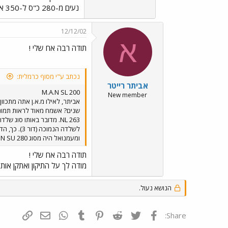
נעים מ-280 כ"ס ל-350 או אפילו 380 כ"ס. אני לא בטוח לגבי המפרקיים, אולי 280 או 290 כ"ס.
12/12/02
א
תודה רבה אח שלי !
נכתב ע"י מסוף כרמלית:
אביתר רייטר
M.A.N SL 200
New member
אביתר, לאילו מ.א.ן אתה מתכוו
ומעמנואל היה מסוג M.A.N SU 280 ולא כפי שסברתי בתחילה (282).
תודה רבה אח שלי !
מודה לך על התיקון ואתקן אותו ברישומיי לגבי ה- 263 ! אס.אל 200 הינו בעל מרכב גר
הנושא נעול.
פייסבוק
Twitter
Reddit
Pinterest
Tumblr
WhatsApp
דואר אלקטרונ
הוסף קי
Share: