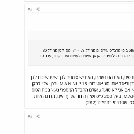
#2
או.קיי. אז לידיעה כללית. מחבר ההודעה צילם בכרתים את: 666-227, 666-245 ן- 690-328. אגד מכרה לחברה המקומית 30 אוטובוסי מרצדס עירוניים ממודל 73 ו- 74 ומס´ קטן ממודל 80´.
 למשל: 336-828. מ.א.ן מודל SL-200, שנת יצור 1978. לצערי טרם למדתי איך להכניס צילומים לכאן אך אשמח לעשות זאת בקרוב, ערב טוב
סים, האם הם נשמרו, האם יש סימנים לכך שהיו שייכים לדן
עד לפני כמה שנים? אשמח מאוד לראות תמונות שלהם. אגב, ראיתי באחת ההודעות הקודמות שלך שאמרת שלדן ולאגד אותו סוג אוטובוס: M.A.N NL 313. ובכן, עליי לתקן
אותך, המודל של דן הוא: M.A.N NL 263. מדובר באותו סוג שלדה (NL) לפי נידפלור - נמוך ריצפה (Niederflur אם אני לא טועה), אולם ההבדל המספרי נעוץ בכוח הסוס
של המנוע (260 ו 310). ה-3 קשור קשור גם כן לשלדה הנמוכה (דור 3). כך, הדגם הקודם של דן היה M.A.N EL 202, בעל 200 כ"ס ושלדה דור שני (דהיינו, מדרגה אחת
#3