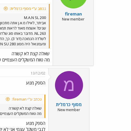
נכתב ע"י מסוף כרמלית:
fireman
M.A.N SL 200
New member
אביתר, לאילו מ.א.ן אתה מתכוו
ומעמנואל היה מסוג M.A.N SU 280 ולא כפי שסברתי בתחילה (282).
שאלה קצת לא קשורה
מה טווח המשקלים העצמיים של
13/12/02
מ
הספק מנוע
נכתב ע"י fireman:
מסוף כרמלית
שאלה קצת לא קשורה
New member
מה טווח המשקלים העצמיים ש
הספק מנוע