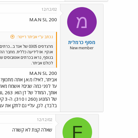
12/12/02
מ
M.A.N SL 200
נכתב ע"י אביתר רייטר:
מסוף כרמלית
מרצדסים 0305 של אגד ב...כרתים !
New member
לכולם אביתר.
M.A.N SL 200
אביתר, לאילו מ.א.ן אתה מתכוון
בלבד). לכן, עליי גם לתקן את עצמי ולומר שהאוטו
12/12/02
F
שאלה קצת לא קשורה