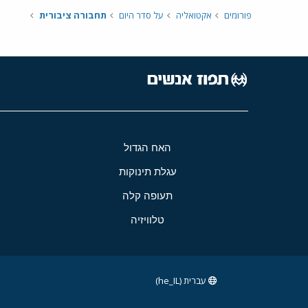
פורומים
אקטואליה
על סדר היום
תחבורה ציבורית
האח הגדול
עגלת תינוקות
תעופה קלה
טלוויזיה
עברית (he_IL)