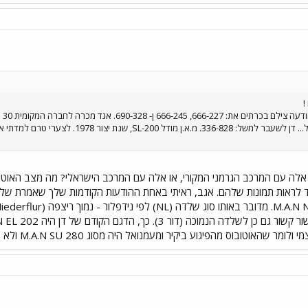
בנוסף, נראו בכרתים אוטובוסים של... דן לשעבר
? אלה עם המרכב הגרמני המקורי, או אלה עם המרכב הישראלי? מה מצב האוטוב
בוס מהפיגוע ביקיר ומעמנואל היה מסוג M.A.N SU 280 ולא כפי שסברתי בתחילה (282).