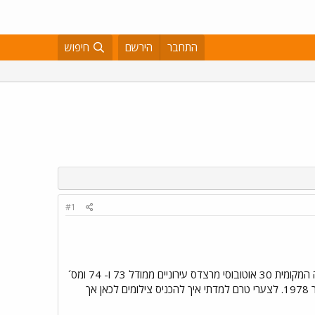
התחבר
הירשם
חיפוש
#1
או.קיי. אז לידיעה כללית. מחבר ההודעה צילם בכרתים את: 666-227, 666-245 ן- 690-328. אגד מכרה לחברה המקומית 30 אוטובוסי מרצדס עירוניים ממודל 73 ו- 74 ומס´
קטן ממודל 80´. בנוסף, נראו בכרתים אוטובוסים של... דן לשעבר למשל: 336-828. מ.א.ן מודל SL-200, שנת יצור 1978. לצערי טרם למדתי איך להכניס צילומים לכאן אך