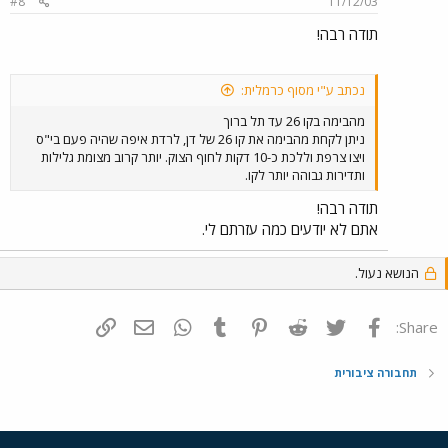
#8
11/12/03
תודה רבה!
נכתב ע"י מסוף כרמלית:
מהבימה בקו 26 עד תל ברוך
ניתן לקחת מהבימה את קו 26 של דן, לרדת איפה שהיה פעם בי"ס
ויצו צרפת וללכת כ-10 דקות לחוף הצוק. יותר קרוב מצומת גלילות
ותדירות גבוהה יותר לקו.
תודה רבה!
אתם לא יודעים כמה עזרתם לי.
הנושא נעול.
פייסבוק
Twitter
Reddit
Pinterest
Tumblr
WhatsApp
דואר אלקטרוני
הוסף קישור
Share:
תחבורה ציבורית