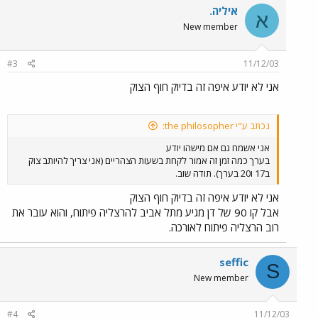
איליה.
א
New member
#3
11/12/03
אני לא יודע איפה זה בדיוק חוף הצוק
נכתב ע"י the philosopher:
אני אשמח גם אם מישהו יודע
בערך כמה זמן זה אמור לקחת בשעות הצהריים (אני צריך להיותב צוק
ב17 ו20 בערך). תודה שוב.
אני לא יודע איפה זה בדיוק חוף הצוק
אבל קו 90 של דן מגיע מתל אביב להרצליה פיתוח, והוא עובר את
רוב הרצליה פיתוח לאורכה.
seffic
S
New member
#4
11/12/03