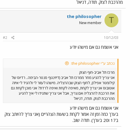
מהרכבת לצוק. תודה, דניאל
the philosopher
T
New member
#2
10/12/03
אני אשמח גם אם מישהו יודע
נכתב ע"י the philosopher:
מרכז תל אביב-חוף הצוק
אני צריך להגיע מחר ממרכז תל אביב (דיזינגוף סנטר-הבימה.. רדיוס של
קילומטר אפילו), לחוף הצוק שבהרצליה. מישהו לעזור לי ולהגיד לי איזה
אוטובוס אני צריך לקחת, מאיפה לקחת ואיפה לרדת? אני מוכן לקחת גם
את הרכבת להרצליה אם צריך, אבל אני צריך שתגידו לי איך להגיע
מהרכבת לצוק. תודה, דניאל
אני אשמח גם אם מישהו יודע
בערך כמה זמן זה אמור לקחת בשעות הצהריים (אני צריך להיותב צוק
ב17 ו20 בערך). תודה שוב.