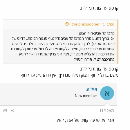
קו 90 עד צומת גלילות.
נכתב ע"י the philosopher:
מרכז תל אביב-חוף הצוק
אני צריך להגיע מחר ממרכז תל אביב (דיזינגוף סנטר-הבימה.. רדיוס של
קילומטר אפילו), לחוף הצוק שבהרצליה. מישהו לעזור לי ולהגיד לי איזה
אוטובוס אני צריך לקחת, מאיפה לקחת ואיפה לרדת? אני מוכן לקחת גם
את הרכבת להרצליה אם צריך, אבל אני צריך שתגידו לי איך להגיע
מהרכבת לצוק. תודה, דניאל
קו 90 עד צומת גלילות.
משם ברגל לחוף הצוק (מלון מנדרין). אין קו המגיע עד לחוף.
איליה.
א
New member
#5
11/12/03
אבל אז יש עוד קווים של אגד, לא?