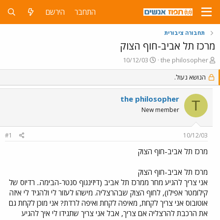
התחבר
הירשם
תחבורה ציבורית
מרכז תל אביב-חוף הצוק
פ
פ
10/12/03
the philosopher
ו
ו
ת
הנושא נעול.
ר
ח
ס
ה
ם
the philosopher
T
נ
ב
New member
ו
ת
ש
א
א
ר
#1
10/12/03
י
ך
מרכז תל אביב-חוף הצוק
מרכז תל אביב-חוף הצוק
אני צריך להגיע מחר ממרכז תל אביב (דיזינגוף סנטר-הבימה.. רדיוס של
קילומטר אפילו), לחוף הצוק שבהרצליה. מישהו לעזור לי ולהגיד לי איזה
אוטובוס אני צריך לקחת, מאיפה לקחת ואיפה לרדת? אני מוכן לקחת גם
את הרכבת להרצליה אם צריך, אבל אני צריך שתגידו לי איך להגיע