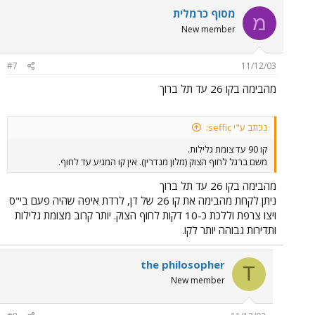
מסוף כרמלית
מ
New member
#7
11/12/03
מהבימה בקו 26 עד תל ברוך
נכתב ע"י seffic:
קו 90 עד צומת גלילות.
משם ברגל לחוף הצוק (מלון מנדרין). אין קו המגיע עד לחוף.
מהבימה בקו 26 עד תל ברוך
ניתן לקחת מהבימה את קו 26 של דן, לרדת איפה שהיה פעם בי"ס
ויצו צרפת וללכת כ-10 דקות לחוף הצוק. יותר קרוב מצומת גלילות
ותדירות גבוהה יותר לקו.
the philosopher
T
New member