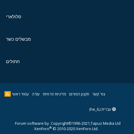
סלולארי
מבשלים כשר
חתולים
צור קשר
תקנון הפורום
מדיניות פרטיות
עזרה
עמוד ראשי
עברית (he_IL)
Forum software by
Copyright©1996-2021,Tapuz Media Ltd.
®
XenForo
© 2010-2020 XenForo Ltd.