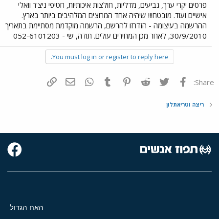
פרסים יקרי ערך, גביעים, מדליות, חולצות איכותיות, חטיפי ניצ'ר וואלי
אישיים ועוד. מובטח!!! שיהיה אחד המרוצים המלהיבים ביותר בארץ.
ההרשמה בעיצומה - הזדרזו להרשם, הרשמה מוקדמת מסתיימת בתאריך
30/9/2010, לאחר מכן המחירים עולים. תודה, שי - 052-6101203
You must log in or register to reply here.
פייסבוק
Twitter
Reddit
Pinterest
Tumblr
WhatsApp
דואר אלקטרוני
הוסף קישור
Share:
ריצה וטריאתלון
האח הגדול