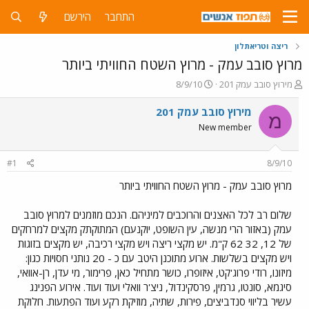
התחבר
הירשם
ריצה וטריאתלון
מרוץ סובב עמק - מרוץ השטח החוויתי ביותר
פ
פ
מירוץ סובב עמק 201
8/9/10
ו
ו
ת
ר
מירוץ סובב עמק 201
מ
ח
ס
New member
ה
ם
נ
ב
ו
ת
#1
8/9/10
ש
א
א
ר
מרוץ סובב עמק - מרוץ השטח החוויתי ביותר
י
ך
שלום רב לכל האצנים והרוכבים למיניהם. הנכם מוזמנים למרוץ סובב
עמק (באזור הרי מנשה, עין השופט, יוקנעם) המתוקתק מקצים למרחקים
של 12, 32 62 ק"מ. יש מקצי ריצה ויש מקצי רכיבה, יש מקצים בזוגות
ויש מקצים בשלשות. ארוע מתוכנן היטב עם כ - 20 נותני חסויות כגון:
מיזונו, רודי פרוג'קט, איזופרו, כושר מתחיל כאן, פרימור, מי עדן, רן-אוואי,
סיגמא, סונטו, גרמין, פרסקינדול, ניצ'ר וואלי ועוד ועוד. אירוע הפנינג
עשיר בליווי סנדביצים, פירות, שתיה, מוזיקת רקע ועוד הפתעות. חלוקת