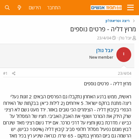
התחבר
הירשם
ריצה וטריאתלון
מרוץ דליה - פרטים נוספים
פ
פ
יובל גולן
23/4/04
ו
ו
ת
ר
יובל גולן
י
ח
ס
New member
ה
ם
נ
ב
ו
ת
#1
23/4/04
ש
א
א
ר
מרוץ דליה - פרטים נוספים
י
ך
ראשית, ממש ברגע האחרון נתקבלו גם הפרסים הבאים: 2 זוגות נעלי
ריצה מתנת ברוקס ישראל. 5 אירוחים (2 לילות כ"א) בבקתות של האירוח
הכפרי בקיבוץ דליה - הצימרים הכי טובים באזור. ירד מעט גשם לא רציני
שרק הידק את הכורכר ושטף את האבק האביבי. חציו של המסלול על
כביש / מדרכת בטון וחציו על דרכי כורכר. אם יירד גשם רציני מאד שיגרום
לבוץ מוגזם נפעיל מסלול חלופי סביב קיבוץ דליה (100% כביש). יש
הרשמה גם ביום המרוץ במקום - 65 ש"ח. כנראה שיגיע רץ בכיר מאד