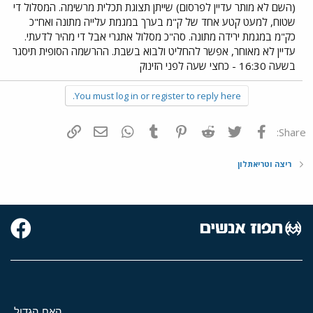
(השם לא מותר עדיין לפרסום) שייתן תצוגת תכלית מרשימה. המסלול די
שטוח, למעט קטע אחד של ק"מ בערך במגמת עלייה מתונה ואח"כ
כק"מ במגמת ירידה מתונה. סה"כ מסלול אתגרי אבל די מהיר לדעתי.
עדיין לא מאוחר, אפשר להחליט ולבוא בשבת. ההרשמה הסופית תיסגר
בשעה 16:30 - כחצי שעה לפני הזינוק
You must log in or register to reply here.
פייסבוק
Twitter
Reddit
Pinterest
Tumblr
WhatsApp
דואר אלקטרוני
הוסף קישור
Share:
ריצה וטריאתלון
האח הגדול